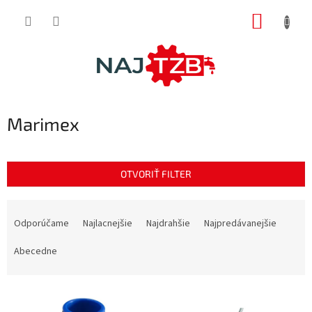
Prejsť
NÁKUP
na
obsah
KOŠÍK
Marimex
OTVORIŤ FILTER
R
a
Odporúčame
Najlacnejšie
Najdrahšie
Najpredávanejšie
d
e
Abecedne
n
i
V
e
ý