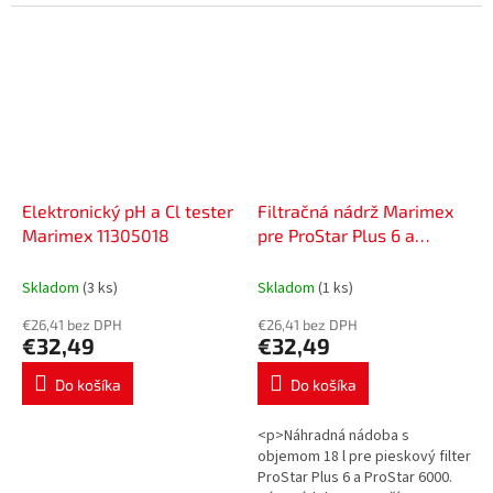
chrbtice) a nezaberie veľa
Kompatibilný pre trampolíny:
miesta.
183 cm (19000009, 19000102,...
Elektronický pH a Cl tester
Filtračná nádrž Marimex
Marimex 11305018
pre ProStar Plus 6 a
ProStar 6000 10604307
Skladom
(3 ks)
Skladom
(1 ks)
€26,41 bez DPH
€26,41 bez DPH
€32,49
€32,49
Do košíka
Do košíka
<p>Náhradná nádoba s
objemom 18 l pre pieskový filter
ProStar Plus 6 a ProStar 6000.