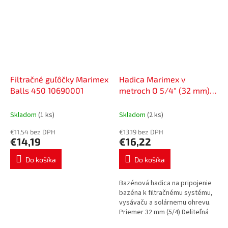
Filtračné guľôčky Marimex
Hadica Marimex v
Balls 450 10690001
metroch O 5/4" (32 mm) -
balenie 5 m (čierna)
11001040
Skladom
(1 ks)
Skladom
(2 ks)
€11,54 bez DPH
€13,19 bez DPH
€14,19
€16,22
Do košíka
Do košíka
Bazénová hadica na pripojenie
bazéna k filtračnému systému,
vysávaču a solárnemu ohrevu.
Priemer 32 mm (5/4) Deliteľná
5x1 m - čierna