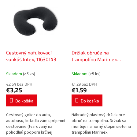
výstupu do filtrácie. Tento
adaptér je vhodný pre...
Cestovný nafukovací
Držiak obruče na
vankúš Intex, 11630143
trampolínu Marimex
19000551
Skladom
(>5 ks)
Skladom
(>5 ks)
€2,64 bez DPH
€1,29 bez DPH
€3,25
€1,59
Do košíka
Do košíka
Cestovný golier do auta,
Náhradný plastový držiak pre
autobusu, lietadla vám spríjemní
obruč na trampolínu. Držiak sa
cestovanie (tvarovaný na
montuje na horný stojan siete na
pohodlnú podporu krčnej
trampolínu Marimex.