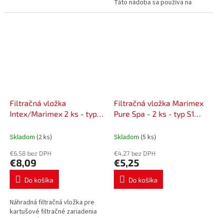
Táto nádoba sa používa na
umiestnenie filtračného piesku.
Nádoba sa dodáva bez...
Filtračná vložka
Filtračná vložka Marimex
Intex/Marimex 2 ks - typ H
Pure Spa - 2 ks - typ S1
10691006
11402279
Skladom
(2 ks)
Skladom
(5 ks)
€6,58 bez DPH
€4,27 bez DPH
€8,09
€5,25
Do košíka
Do košíka
Náhradná filtračná vložka pre
kartušové filtračné zariadenia