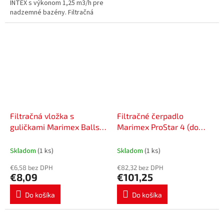
INTEX s výkonom 1,25 m3/h pre
nadzemné bazény. Filtračná
patróna je papierová a dá sa
čistiť prúdom vody. V súprave...
Filtračná vložka s
Filtračné čerpadlo
guličkami Marimex Balls
Marimex ProStar 4 (do
10690006
roku 2014) 10604181
Skladom
(1 ks)
Skladom
(1 ks)
€6,58 bez DPH
€82,32 bez DPH
€8,09
€101,25
Do košíka
Do košíka