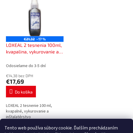
p
p
r
i
o
s
d
p
u
r
k
o
t
€21,32
–17 %
d
LOXEAL 2 tesnenia 100ml,
o
u
kvapalina, vykurovanie a
v
k
inštalatérstvo, LOXEAL
t
100ml
Odosielame do 3-5 dní
o
€14,38 bez DPH
v
€17,69
Do košíka
LOXEAL 2 tesnenie 100 ml,
kvapalné, vykurovanie a
inštalatérstvo
Tento web používa súbory cookie. Ďalším prechádzaním
1
položiek celkom