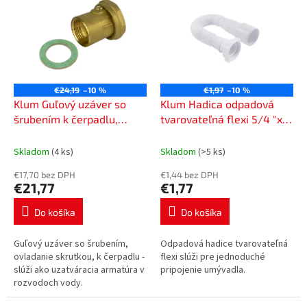
p
p
r
i
o
s
d
p
u
r
k
o
t
€24,19
–10 %
€1,97
–10 %
d
Klum Guľový uzáver so
Klum Hadica odpadová
o
u
šrubením k čerpadlu,
tvarovateľná flexi 5/4 "x o
v
k
1"x6/4" PR8164
50 (40), s plastovou
t
maticou PR7080D
Skladom
(4 ks)
Skladom
(>5 ks)
o
€17,70 bez DPH
€1,44 bez DPH
v
€21,77
€1,77
Do košíka
Do košíka
Guľový uzáver so šrubením,
Odpadová hadice tvarovateľná
ovladanie skrutkou, k čerpadlu -
flexi slúži pre jednoduché
slúži ako uzatváracia armatúra v
pripojenie umývadla.
rozvodoch vody.