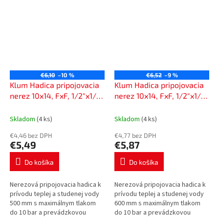
€6,10
–10 %
€6,52
–9 %
Klum Hadica pripojovacia
Klum Hadica pripojovacia
nerez 10x14, FxF, 1/2"x1/2",
nerez 10x14, FxF, 1/2"x1/2",
50 cm CR143E
60 cm CR144E
Skladom
(4 ks)
Skladom
(4 ks)
€4,46 bez DPH
€4,77 bez DPH
€5,49
€5,87
Do košíka
Do košíka
Nerezová pripojovacia hadica k
Nerezová pripojovacia hadica k
prívodu teplej a studenej vody
prívodu teplej a studenej vody
500 mm s maximálnym tlakom
600 mm s maximálnym tlakom
do 10 bar a prevádzkovou
do 10 bar a prevádzkovou