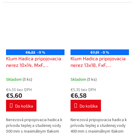
teplotou max. 95 °C.
teplotou max. 95 °C.
€6,22
–9 %
€7,31
–9 %
Klum Hadica pripojovacia
Klum Hadica pripojovacia
nerez 10x14, MxF,
nerez 13x18, FxF,
3/4"x3/4", 50 cm CR494E
1/2"x3/4" s kolínkem, 40
cm CR473F
Skladom
(5 ks)
Skladom
(5 ks)
€4,55 bez DPH
€5,35 bez DPH
€5,60
€6,58
Do košíka
Do košíka
Nerezová pripojovacia hadica k
Nerezová pripojovacia hadica k
prívodu teplej a studenej vody
prívodu teplej a studenej vody
500 mm s maximálnym tlakom
400 mm s maximálnym tlakom