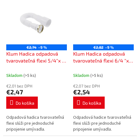
€2,74
–9 %
€2,82
–9 %
Klum Hadica odpadová
Klum Hadica odpadová
tvarovateľná flexi 5/4"x o
tvarovateľná flexi 6/4 "x o
50 (40) mm, s mosadznou
50 (40) mm, s mosadznou
maticou PR7080C
maticou PR7082C
Skladom
(>5 ks)
Skladom
(>5 ks)
€2,01 bez DPH
€2,07 bez DPH
€2,47
€2,54
Do košíka
Do košíka
Odpadová hadica tvarovateľná
Odpadová hadice tvarovateľná
flexi slúži pre jednoduché
flexi slúži pre jednoduché
pripojenie umývadla.
pripojenie umývadla.