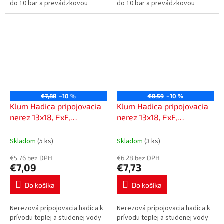
do 10 bar a prevádzkovou
do 10 bar a prevádzkovou
teplotou max. 95 °C.
teplotou max. 95 °C.
€7,88
–10 %
€8,59
–10 %
Klum Hadica pripojovacia
Klum Hadica pripojovacia
nerez 13x18, FxF,
nerez 13x18, FxF,
1/2"x3/4" s kolínkem, 50
3/4"x3/4" s kolínkem, 40
cm CR474F
cm CR503F
Skladom
(5 ks)
Skladom
(3 ks)
€5,76 bez DPH
€6,28 bez DPH
€7,09
€7,73
Do košíka
Do košíka
Nerezová pripojovacia hadica k
Nerezová pripojovacia hadica k
prívodu teplej a studenej vody
prívodu teplej a studenej vody