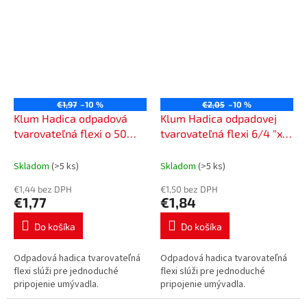
€1,97
–10 %
€2,05
–10 %
Klum Hadica odpadová
Klum Hadica odpadovej
tvarovateľná flexi o 50
tvarovateľná flexi 6/4 "x o
(40) x o 50 (40) PR7084C
50 (40), s plastovou
maticou PR7082D
Skladom
(>5 ks)
Skladom
(>5 ks)
€1,44 bez DPH
€1,50 bez DPH
€1,77
€1,84
Do košíka
Do košíka
Odpadová hadica tvarovateľná
Odpadová hadica tvarovateľná
flexi slúži pre jednoduché
flexi slúži pre jednoduché
pripojenie umývadla.
pripojenie umývadla.