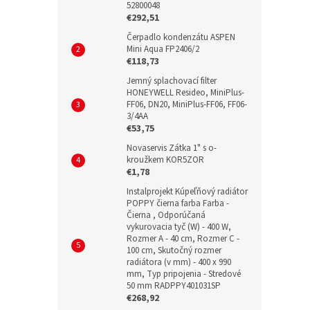
52800048
€292,51
Čerpadlo kondenzátu ASPEN
Mini Aqua FP2406/2
€118,73
Jemný splachovací filter
HONEYWELL Resideo, MiniPlus-
FF06, DN20, MiniPlus-FF06, FF06-
3/4AA
€53,75
Novaservis Zátka 1" s o-
kroužkem KOR5ZOR
€1,78
Instalprojekt Kúpeľňový radiátor
POPPY čierna farba Farba -
Čierna , Odporúčaná
vykurovacia tyč (W) - 400 W,
Rozmer A - 40 cm, Rozmer C -
100 cm, Skutočný rozmer
radiátora (v mm) - 400 x 990
mm, Typ pripojenia - Stredové
50 mm RADPPY401031SP
€268,92