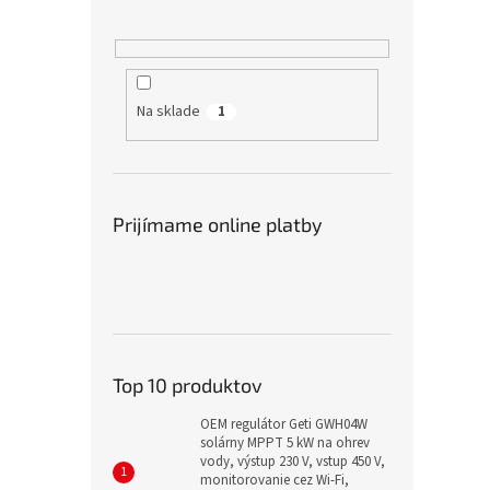
Na sklade
1
Prijímame online platby
Top 10 produktov
OEM regulátor Geti GWH04W
solárny MPPT 5 kW na ohrev
vody, výstup 230 V, vstup 450 V,
monitorovanie cez Wi-Fi,