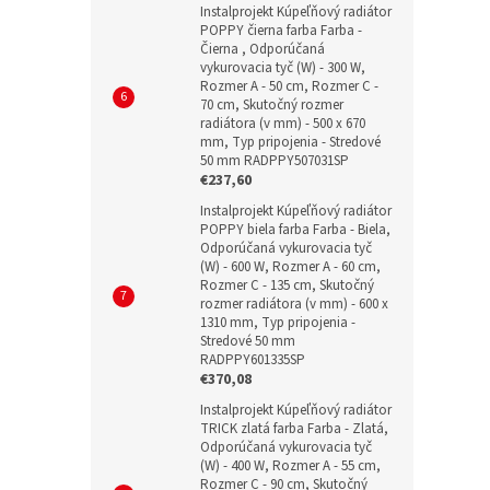
Instalprojekt Kúpeľňový radiátor
POPPY čierna farba Farba -
Čierna , Odporúčaná
vykurovacia tyč (W) - 300 W,
Rozmer A - 50 cm, Rozmer C -
70 cm, Skutočný rozmer
radiátora (v mm) - 500 x 670
mm, Typ pripojenia - Stredové
50 mm RADPPY507031SP
€237,60
Instalprojekt Kúpeľňový radiátor
POPPY biela farba Farba - Biela,
Odporúčaná vykurovacia tyč
(W) - 600 W, Rozmer A - 60 cm,
Rozmer C - 135 cm, Skutočný
rozmer radiátora (v mm) - 600 x
1310 mm, Typ pripojenia -
Stredové 50 mm
RADPPY601335SP
€370,08
Instalprojekt Kúpeľňový radiátor
TRICK zlatá farba Farba - Zlatá,
Odporúčaná vykurovacia tyč
(W) - 400 W, Rozmer A - 55 cm,
Rozmer C - 90 cm, Skutočný