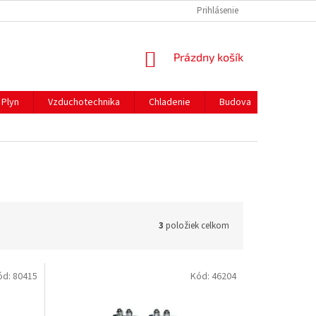
REKLAMAČNÝ PORIADOK
PREPRAVA A PLATBY
Prihlásenie
NÁKUPNÝ
Prázdny košík
KOŠÍK
Plyn
Vzduchotechnika
Chladenie
Budova
Gastro 
3
položiek celkom
ód:
80415
Kód:
46204