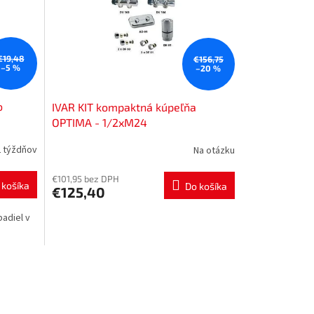
€19,48
€156,75
–5 %
–20 %
o
IVAR KIT kompaktná kúpeľňa
OPTIMA - 1/2xM24
2 týždňov
Na otázku
€101,95 bez DPH
 košíka
Do košíka
€125,40
padiel v