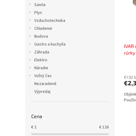
i
p
Sanita
s
r
Plyn
p
o
r
d
Vzduchotechnika
o
u
Chladenie
d
k
Budova
u
t
Gastro a kuchyňa
IVAR 
k
o
Záhrada
rúrky
t
v
mosa
o
Elektro
v
Náradie
Voľný čas
€1,92 
€2,
Nezaradené
Výpredaj
Objímk
Použív
Cena
€
2
€
126