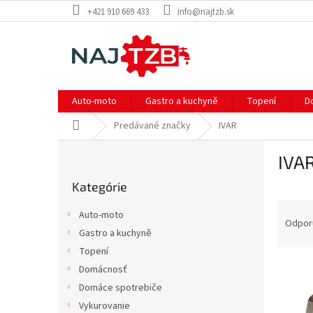
Prejsť
+421 910 669 433
info@najtzb.sk
na
obsah
Auto-moto
Gastro a kuchyně
Topení
D
Domov
Predávané značky
IVAR
B
IVA
o
Preskočiť
č
Kategórie
kategórie
n
R
ý
Auto-moto
a
p
Odpor
Gastro a kuchyně
d
a
Topení
e
n
V
n
e
Domácnosť
ý
i
l
Domáce spotrebiče
p
e
Vykurovanie