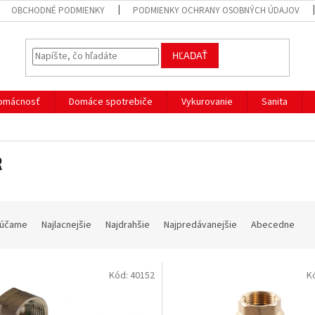
OBCHODNÉ PODMIENKY
PODMIENKY OCHRANY OSOBNÝCH ÚDAJOV
HĽADAŤ
omácnosť
Domáce spotrebiče
Vykurovanie
Sanita
R
účame
Najlacnejšie
Najdrahšie
Najpredávanejšie
Abecedne
Kód:
40152
K