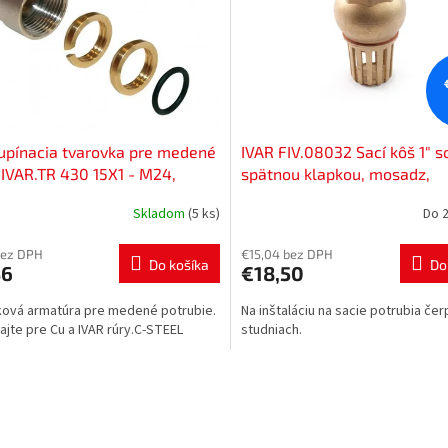
upínacia tvarovka pre medené
IVAR FIV.08032 Sací kôš 1" s
 IVAR.TR 430 15X1 - M24,
spätnou klapkou, mosadz,
dz , 500007
I08032100
Skladom
(5 ks)
Do 
bez DPH
€15,04 bez DPH
Do košíka
Do
36
€18,50
ová armatúra pre medené potrubie.
Na inštaláciu na sacie potrubia čer
ajte pre Cu a IVAR rúry.C-STEEL
studniach.
O
v
l
á