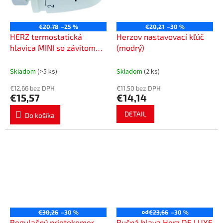
€20,78
–25 %
€20,21
–30 %
HERZ termostatická
Herzov nastavovací kľúč
hlavica MINI so závitom
(modrý)
M28x1,5, 1920030
Skladom
(>5 ks)
Skladom
(2 ks)
€12,66 bez DPH
€11,50 bez DPH
€15,57
€14,14
DETAIL
Do košíka
od
€30,26
–30 %
€23,66
–30 %
Regulačný prietokomer
Ručná hlava Herz DE LUXE