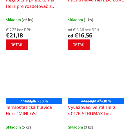
Herz pre rozdeľovač z
nehrdzavejúcej ocele a
mosadze
Skladom
(>5 ks)
Skladom
(1 ks)
€17,22 bez DPH
od €13,46 bez DPH
€21,18
€16,56
od
DETAIL
DETAIL
od
od
až
€23,36
–30 %
€60,17
–30 %
Termostatická hlavica
Vyvažovací ventil Herz
Herz "MINI-GS"
4017R STRÖMAX bez
meracích bodov
vykurovania/chladenia
Skladom
(5 ks)
Skladom
(3 ks)