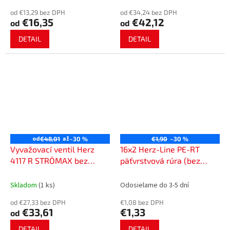
od €13,29 bez DPH
od €34,24 bez DPH
€16,35
€42,12
od
od
DETAIL
DETAIL
od
až
€48,01
–30 %
€1,90
–30 %
Vyvažovací ventil Herz
16x2 Herz-Line PE-RT
4117 R STRÖMAX bez
päťvrstvová rúra (bez
meracích ventilov
hliníka)
vykurovania/chladenia
Skladom
(1 ks)
Odosielame do 3-5 dní
od €27,33 bez DPH
€1,08 bez DPH
€33,61
€1,33
od
DETAIL
DETAIL