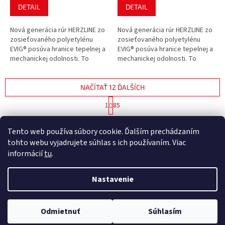
DETAIL
DETAIL
Nová generácia rúr HERZLINE zo
Nová generácia rúr HERZLINE zo
zosieťovaného polyetylénu
zosieťovaného polyetylénu
EVIG® posúva hranice tepelnej a
EVIG® posúva hranice tepelnej a
mechanickej odolnosti. To
mechanickej odolnosti. To
všetko pri zachovaní vysokej
všetko pri zachovaní vysokej
flexibility, ktorá je nevyhnutná...
flexibility, ktorá je nevyhnutná...
NAČÍTAŤ 12 ĎALŠÍCH
S
1
85
t
O
r
1018
položiek celkom
v
á
Tento web používa súbory cookie. Ďalším prechádzaním
l
HORE
n
tohto webu vyjadrujete súhlas s ich používaním. Viac
á
k
d
o
informácií
tu
.
v
Z
a
a
c
á
n
Nastavenie
i
Vytvoril Shoptet Premium
p
i
e
ä
e
p
t
r
Odmietnuť
Súhlasím
Copyright 2026
NajTZB.sk
. Všetky práva vyhradené.
i
v