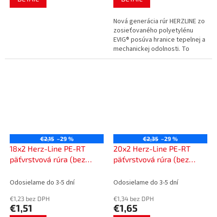
Nová generácia rúr HERZLINE zo
zosieťovaného polyetylénu
EVIG® posúva hranice tepelnej a
mechanickej odolnosti. To
všetko pri zachovaní vysokej
flexibility, ktorá je nevyhnutná...
€2,15
–29 %
€2,35
–29 %
18x2 Herz-Line PE-RT
20x2 Herz-Line PE-RT
päťvrstvová rúra (bez
päťvrstvová rúra (bez
hliníka)
hliníka)
Odosielame do 3-5 dní
Odosielame do 3-5 dní
€1,23 bez DPH
€1,34 bez DPH
€1,51
€1,65