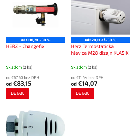
p
p
r
i
o
s
d
p
u
r
k
o
od
od
až
t
€118,78
–30 %
€20,11
–30 %
d
HERZ - Changefix
Herz Termostatická
o
u
hlavica M28 dizajn KLASIK
v
k
t
Skladom
(2 ks)
Skladom
(2 ks)
o
od €67,60 bez DPH
od €11,44 bez DPH
v
€83,15
€14,07
od
od
DETAIL
DETAIL