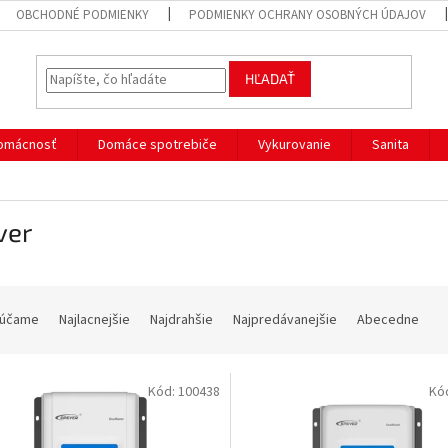
OBCHODNÉ PODMIENKY
PODMIENKY OCHRANY OSOBNÝCH ÚDAJOV
HĽADAŤ
omácnosť
Domáce spotrebiče
Vykurovanie
Sanita
ver
účame
Najlacnejšie
Najdrahšie
Najpredávanejšie
Abecedne
Kód:
100438
Kó