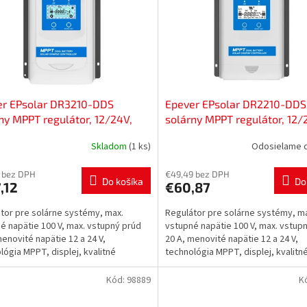
er EPsolar DR3210-DDS
Epever EPsolar DR2210-DDS
ny MPPT regulátor, 12/24V,
solárny MPPT regulátor, 12/
100V vstup, DuoRacer,
20A, 100V vstup, DuoRacer,
Skladom
(1 ks)
Odosielame d
0017
52800018
 bez DPH
€49,49 bez DPH
Do košíka
Do
,12
€60,87
tor pre solárne systémy, max.
Regulátor pre solárne systémy, m
é napätie 100 V, max. vstupný prúd
vstupné napätie 100 V, max. vstup
menovité napätie 12 a 24 V,
20 A, menovité napätie 12 a 24 V,
lógia MPPT, displej, kvalitné
technológia MPPT, displej, kvalitn
enty pre dlhú životnosť.
komponenty pre dlhú životnosť.
Kód:
98889
K