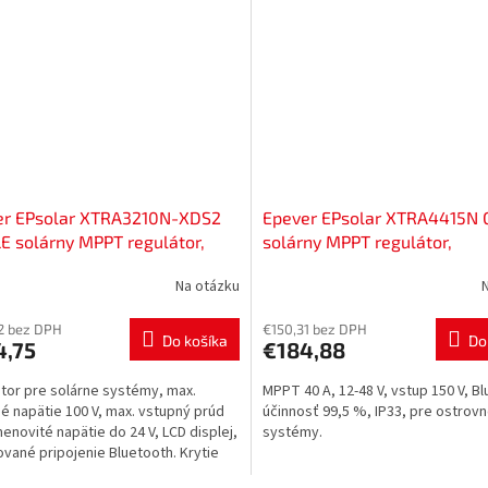
er EPsolar XTRA3210N-XDS2
Epever EPsolar XTRA4415N 
E solárny MPPT regulátor,
solárny MPPT regulátor,
V, 30A, 100V vstup, Bluetooth,
12/24/48V, 40A, 150V vstup
Na otázku
0036
Bluetooth, 52800045
2 bez DPH
€150,31 bez DPH
Do košíka
Do
4,75
€184,88
tor pre solárne systémy, max.
MPPT 40 A, 12-48 V, vstup 150 V, B
é napätie 100 V, max. vstupný prúd
účinnosť 99,5 %, IP33, pre ostrov
menovité napätie do 24 V, LCD displej,
systémy.
ované pripojenie Bluetooth. Krytie
lhá...