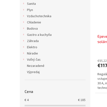
i
p
Sanita
s
r
Plyn
p
o
r
d
Vzduchotechnika
o
u
Chladenie
d
k
Budova
u
t
Gastro a kuchyňa
Epev
k
o
Záhrada
solár
t
v
30A, 
o
Elektro
5280
v
Náradie
Voľný čas
€95,22
€117
Nezaradené
Výpredaj
Regulá
vstupn
30 A, 
techno
Cena
kompon
€
4
€
185