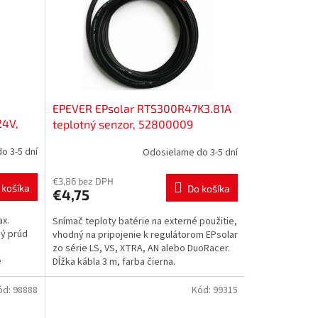
EPEVER EPsolar RTS300R47K3.81A
24V,
teplotný senzor, 52800009
o 3-5 dní
Odosielame do 3-5 dní
€3,86 bez DPH
 košíka
Do košíka
€4,75
ax.
Snímač teploty batérie na externé použitie,
ný prúd
vhodný na pripojenie k regulátorom EPsolar
zo série LS, VS, XTRA, AN alebo DuoRacer.
é
Dĺžka kábla 3 m, farba čierna.
ód:
98888
Kód:
99315