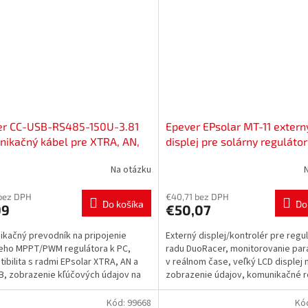
er CC-USB-RS485-150U-3.81
Epever EPsolar MT-11 extern
ikačný kábel pre XTRA, AN,
displej pre solárny regulátor
5289008
DuoRacer, 52800030
Na otázku
bez DPH
€40,71 bez DPH
Do košíka
Do
99
€50,07
kačný prevodník na pripojenie
Externý displej/kontrolér pre regu
eho MPPT/PWM regulátora k PC,
radu DuoRacer, monitorovanie pa
ibilita s radmi EPsolar XTRA, AN a
v reálnom čase, veľký LCD displej 
B, zobrazenie kľúčových údajov na
zobrazenie údajov, komunikačné r
re, ukladanie...
RS485, nevyžaduje...
Kód:
99668
Kó