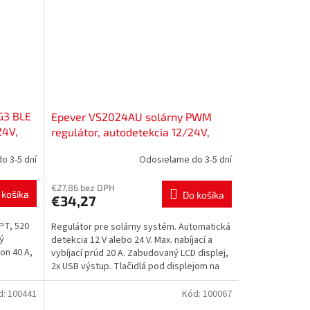
G3 BLE
Epever VS2024AU solárny PWM
24V,
regulátor, autodetekcia 12/24V,
20A, 52800031
o 3-5 dní
Odosielame do 3-5 dní
€27,86 bez DPH
 košíka
Do košíka
€34,27
PT, 520
Regulátor pre solárny systém. Automatická
ný
detekcia 12 V alebo 24 V. Max. nabíjací a
kon 40 A,
vybíjací prúd 20 A. Zabudovaný LCD displej,
2x USB výstup. Tlačidlá pod displejom na
výber...
d:
100441
Kód:
100067