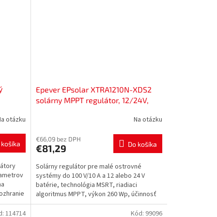
ý
Epever EPsolar XTRA1210N-XDS2
solárny MPPT regulátor, 12/24V,
10A, 100V vstup, 52800008
Na otázku
Na otázku
€66,09 bez DPH
 košíka
Do košíka
€81,29
látory
Solárny regulátor pre malé ostrovné
rametrov
systémy do 100 V/10 A a 12 alebo 24 V
na
batérie, technológia MSRT, riadiaci
ozhranie
algoritmus MPPT, výkon 260 Wp, účinnosť
konverzie 98 % a účinnosť...
d:
114714
Kód:
99096