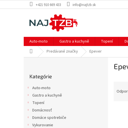
Prejsť
+421 910 669 433
info@najtzb.sk
na
obsah
Auto-moto
Gastro a kuchyně
Topení
D
Domov
Predávané značky
Epever
B
Epe
o
Preskočiť
č
Kategórie
kategórie
n
R
ý
Auto-moto
a
p
Odpor
Gastro a kuchyně
d
a
Topení
e
n
V
n
e
Domácnosť
ý
i
l
Domáce spotrebiče
p
e
Vykurovanie