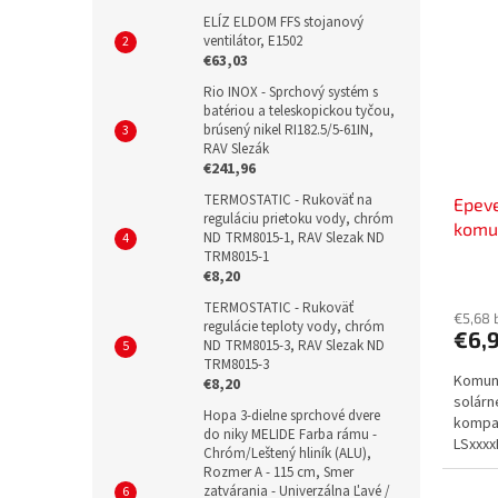
ELÍZ ELDOM FFS stojanový
ventilátor, E1502
€63,03
Rio INOX - Sprchový systém s
batériou a teleskopickou tyčou,
brúsený nikel RI182.5/5-61IN,
RAV Slezák
€241,96
TERMOSTATIC - Rukoväť na
Epev
reguláciu prietoku vody, chróm
komun
ND TRM8015-1, RAV Slezak ND
LS, 
TRM8015-1
€8,20
TERMOSTATIC - Rukoväť
€5,68 
regulácie teploty vody, chróm
€6,
ND TRM8015-3, RAV Slezak ND
TRM8015-3
Komuni
€8,20
solárn
Hopa 3-dielne sprchové dvere
kompat
do niky MELIDE Farba rámu -
LSxxxx
Chróm/Leštený hliník (ALU),
monito
Rozmer A - 115 cm, Smer
zatvárania - Univerzálna Ľavé /