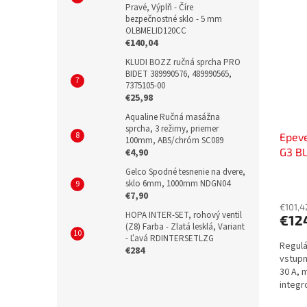
Pravé, Výplň - Číre
bezpečnostné sklo - 5 mm
OLBMELID120CC
€140,04
KLUDI BOZZ ručná sprcha PRO
BIDET 389990576, 489990565,
7375105-00
€25,98
Aqualine Ručná masážna
sprcha, 3 režimy, priemer
Epev
100mm, ABS/chróm SC089
G3 BL
€4,90
12/24
Gelco Spodné tesnenie na dvere,
5280
sklo 6mm, 1000mm NDGN04
€7,90
€101,4
HOPA INTER-SET, rohový ventil
€12
(Z8) Farba - Zlatá lesklá, Variant
- Ľavá RDINTERSETLZG
Regulá
€284
vstupn
30 A, 
integr
IP33, d