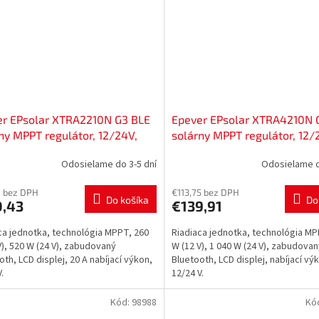
er EPsolar XTRA2210N G3 BLE
Epever EPsolar XTRA4210N 
ny MPPT regulátor, 12/24V,
solárny MPPT regulátor, 12/
100V vstup, Bluetooth,
40A, 100V vstup, Bluetooth,
Odosielame do 3-5 dní
Odosielame d
0043
52800042
8 bez DPH
€113,75 bez DPH
Do košíka
Do
0,43
€139,91
ca jednotka, technológia MPPT, 260
Riadiaca jednotka, technológia MP
V), 520 W (24 V), zabudovaný
W (12 V), 1 040 W (24 V), zabudova
oth, LCD displej, 20 A nabíjací výkon,
Bluetooth, LCD displej, nabíjací vý
.
12/24 V.
Kód:
98988
Kó