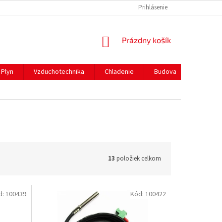
REKLAMAČNÝ PORIADOK
PREPRAVA A PLATBY
Prihlásenie
NÁKUPNÝ
Prázdny košík
KOŠÍK
Plyn
Vzduchotechnika
Chladenie
Budova
Gastro 
13
položiek celkom
d:
100439
Kód:
100422