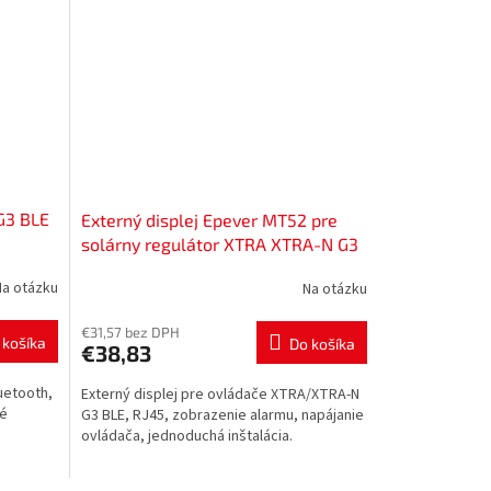
G3 BLE
Externý displej Epever MT52 pre
solárny regulátor XTRA XTRA-N G3
,
BLE, 52800044
Na otázku
Na otázku
€31,57 bez DPH
 košíka
Do košíka
€38,83
luetooth,
Externý displej pre ovládače XTRA/XTRA-N
né
G3 BLE, RJ45, zobrazenie alarmu, napájanie
ovládača, jednoduchá inštalácia.