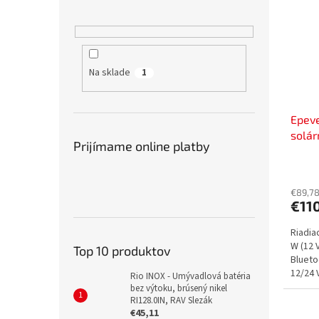
Na sklade
1
Epev
solár
Prijímame online platby
20A, 
5280
€89,7
€11
Riadia
W (12 
Top 10 produktov
Blueto
12/24 V
Rio INOX - Umývadlová batéria
bez výtoku, brúsený nikel
RI128.0IN, RAV Slezák
€45,11