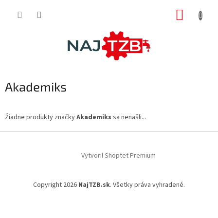
Prejsť
NÁKUP
na
obsah
KOŠÍK
Akademiks
Žiadne produkty značky
Akademiks
sa nenašli...
Z
á
Vytvoril Shoptet Premium
p
ä
t
Copyright 2026
NajTZB.sk
. Všetky práva vyhradené.
i
e