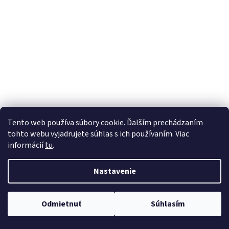
Tento web používa súbory cookie. Ďalším prechádzaním
tohto webu vyjadrujete súhlas s ich používaním. Viac
informácií
tu
.
Nastavenie
Odmietnuť
Súhlasím