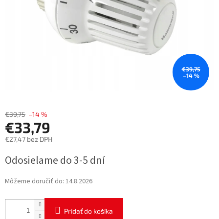
€39,75
–14 %
€39,75
–14 %
€33,79
€27,47 bez DPH
Jednotková
Odosielame do 3-5 dní
cena:
Môžeme doručiť do:
14.8.2026
Pridať do košíka