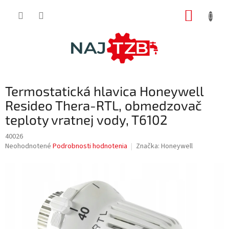
Prejsť
NÁKUP
na
obsah
KOŠÍK
Termostatická hlavica Honeywell
Resideo Thera-RTL, obmedzovač
teploty vratnej vody, T6102
40026
Priemerné
Neohodnotené
Podrobnosti hodnotenia
Značka:
Honeywell
hodnotenie
produktu
je
0,0
z
5
hviezdičiek.