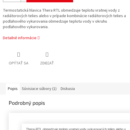
Termostatická hlavica Thera RTL obmedzuje teplotu vratnej vody z
radiátorových telies alebo v prípade kombinácie radiátorových telies a
podlahového vykurovania obmedzuje teplotu vody v okruhu
podlahového vykurovania.
Detailné informácie
OPÝTAŤ SA
ZDIEĽAŤ
Popis
Súvisiace súbory (1)
Diskusia
Podrobný popis
Thera-RTL obmedzuje teplotu vratnej vody vykurovacích telies alebo v