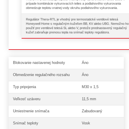
prípade kombinácie vykurovacích telies a podlahového vykurovania
obmedzuje teplotu vratnej vody okruhu podlahového vykurovania.
Regulátor Thera-RTL je vhodný pre termostatické ventilové telesá
Honeywell Home s regulačným kužeľom BB, KV alebo UBG. Nemožno ho
použiť pre ventilové telesá SL alebo V, pretože prednastavený regulačný
kužeľ zabraňuje prenosu tepla na snímač teploty regulátora.
Blokovanie nastavenej hodnoty
Áno
Obmedzenie regulačného rozsahu
Áno
Typ pripojenia
M30 x 1,5
Veľkosť uzáveru
11,5 mm
Umiestnenie snímača
Zabudovaný
Snímač teploty
Vosk