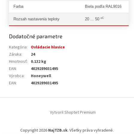
Farba
Biela podľa RAL9016
oC
Rozsah nastavenia teploty
20 ... 50
Dodatočné parametre
Kategória
:
Ovládacie hlavice
Záruka
:
24
Hmotnosť
:
0.132 kg
EAN
:
4029289031495
Výrobca
:
Honeywell
EAN
:
4029289031495
Z
á
Vytvoril Shoptet Premium
p
ä
t
Copyright 2026
NajTZB.sk
. Všetky práva vyhradené.
i