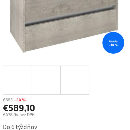
€685
–14 %
€685
–14 %
€589,10
€478,94 bez DPH
Jednotková
Do 6 týždňov
cena: