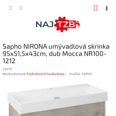
Prejsť
NÁKUP
na
obsah
KOŠÍK
Sapho NIRONA umývadlová skrinka
95x51,5x43cm, dub Mocca NR100-
1212
24279
Priemerné
Neohodnotené
Podrobnosti hodnotenia
Značka:
SAPHO
hodnotenie
produktu
je
0,0
z
5
hviezdičiek.