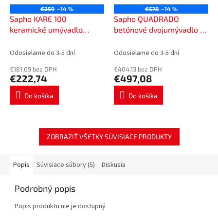
€259
–14 %
€578
–14 %
Sapho KARE 100
Sapho QUADRADO
keramické umývadlo
betónové dvojumývadlo s
nábytkové 98x46cm, biela
výpusťou, 96x44cm, čierny
17100
granit AR473
Odosielame do 3-5 dní
Odosielame do 3-5 dní
€181,09 bez DPH
€404,13 bez DPH
€222,74
€497,08
Do košíka
Do košíka
ZOBRAZIŤ VŠETKY SÚVISIACE PRODUKTY
Popis
Súvisiace súbory (5)
Diskusia
Podrobný popis
Popis produktu nie je dostupný