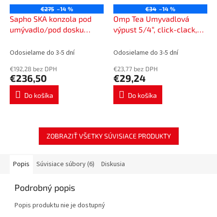
€275
–14 %
€34
–14 %
Sapho SKA konzola pod
Omp Tea Umyvadlová
umývadlo/pod dosku
výpust 5/4“, click-clack,
900x400x460mm, biela
veľká zátka, max 80mm,
mat, s bielou MDF policou
chróm 7533.370.5
Odosielame do 3-5 dní
Odosielame do 3-5 dní
SKA113
€192,28 bez DPH
€23,77 bez DPH
€236,50
€29,24
Do košíka
Do košíka
ZOBRAZIŤ VŠETKY SÚVISIACE PRODUKTY
Popis
Súvisiace súbory (6)
Diskusia
Podrobný popis
Popis produktu nie je dostupný