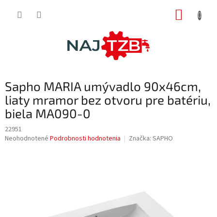
Prejsť
NÁKUP
na
obsah
KOŠÍK
Sapho MARIA umývadlo 90x46cm,
liaty mramor bez otvoru pre batériu,
biela MA090-0
22951
Priemerné
Neohodnotené
Podrobnosti hodnotenia
Značka:
SAPHO
hodnotenie
produktu
je
0,0
z
5
hviezdičiek.