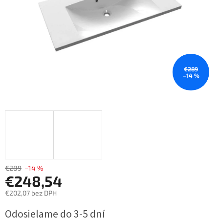
€289
–14 %
€289
–14 %
€248,54
€202,07 bez DPH
Jednotková
Odosielame do 3-5 dní
cena: