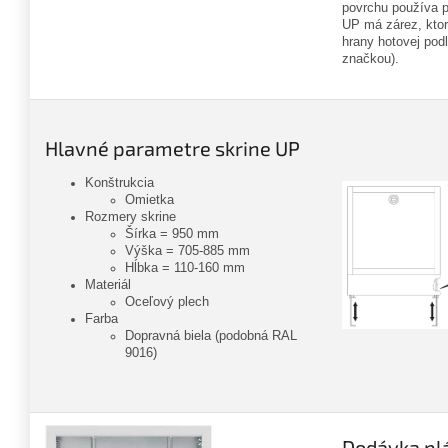
povrchu používa 
UP má zárez, ktor
hrany hotovej podl
značkou).
Hlavné parametre skrine UP
Konštrukcia
Omietka
Rozmery skrine
Šírka = 950 mm
Výška = 705-885 mm
Hĺbka = 110-160 mm
Materiál
Oceľový plech
Farba
Dopravná biela (podobná RAL
9016)
Dodávka pl