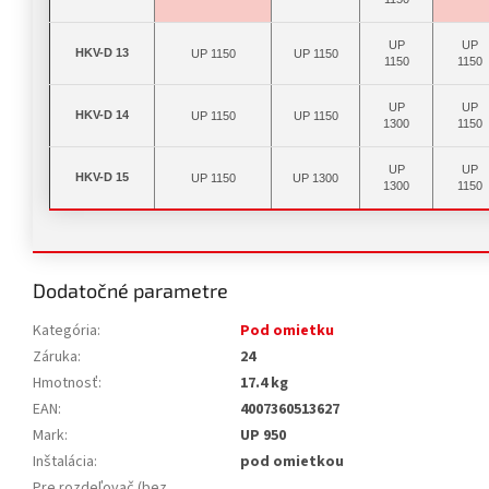
UP
UP
HKV-D 13
UP 1150
UP 1150
1150
1150
UP
UP
HKV-D 14
UP 1150
UP 1150
1300
1150
UP
UP
HKV-D 15
UP 1150
UP 1300
1300
1150
Dodatočné parametre
Kategória
:
Pod omietku
Záruka
:
24
Hmotnosť
:
17.4 kg
EAN
:
4007360513627
Mark
:
UP 950
Inštalácia
:
pod omietkou
Pre rozdeľovač (bez