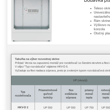
Teleso skri
Univerzáln
nastaviteľn
Rám skrine
Výškovo na
konzola
Otočný pla
Tabuľka na výber rozvodnej skrine
Príklad: Verzia na zapustenú montáž pre rozdeľovač so šiestimi okruhmi a flexi
V stĺpci "Typ rozvádzača" nájdeme HKV-D 6.
Vyžaduje sa flexi riadiaca súprava, preto je zvoleným typom rozvádzačová skr
UP (skrytý)
Priame/rohové
flex
priamy
rohov
Typ
guľové
ovládacia
merač
merač
rozdeľovača
kohúty
súprava
tepla
tepla
HKV-D 2
UP 550
UP 550
UP 750
UP 55