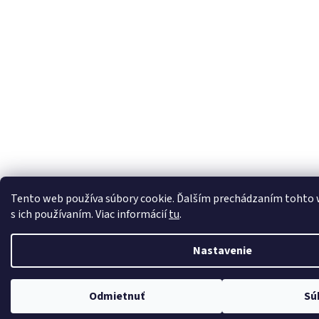
Tento web používa súbory cookie. Ďalším prechádzaním tohto w
s ich používaním. Viac informácií
tu
.
Nastavenie
Odmietnuť
Sú