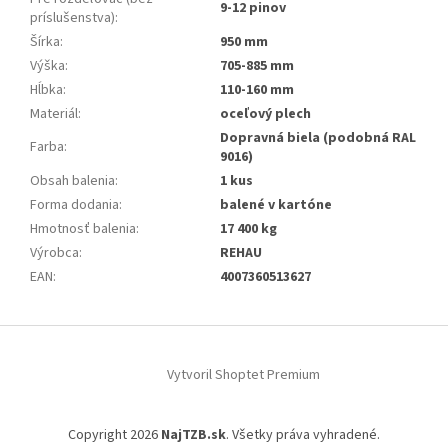
9-12 pinov
príslušenstva)
:
Šírka
:
950 mm
Výška
:
705-885 mm
Hĺbka
:
110-160 mm
Materiál
:
oceľový plech
Dopravná biela (podobná RAL
Farba
:
9016)
Obsah balenia
:
1 kus
Forma dodania
:
balené v kartóne
Hmotnosť balenia
:
17 400 kg
Výrobca
:
REHAU
EAN
:
4007360513627
Z
á
Vytvoril Shoptet Premium
p
ä
t
Copyright 2026
NajTZB.sk
. Všetky práva vyhradené.
i