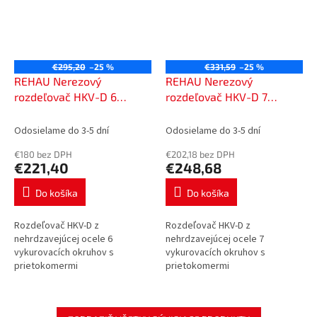
€295,20
–25 %
€331,59
–25 %
REHAU Nerezový
REHAU Nerezový
rozdeľovač HKV-D 6
rozdeľovač HKV-D 7
vykurovacích okruhov s
vykurovacích okruhov s
prietokomermi,
prietokomermi,
Odosielame do 3-5 dní
Odosielame do 3-5 dní
13801601200
13801701200
€180 bez DPH
€202,18 bez DPH
€221,40
€248,68
Do košíka
Do košíka
Rozdeľovač HKV-D z
Rozdeľovač HKV-D z
nehrdzavejúcej ocele 6
nehrdzavejúcej ocele 7
vykurovacích okruhov s
vykurovacích okruhov s
prietokomermi
prietokomermi