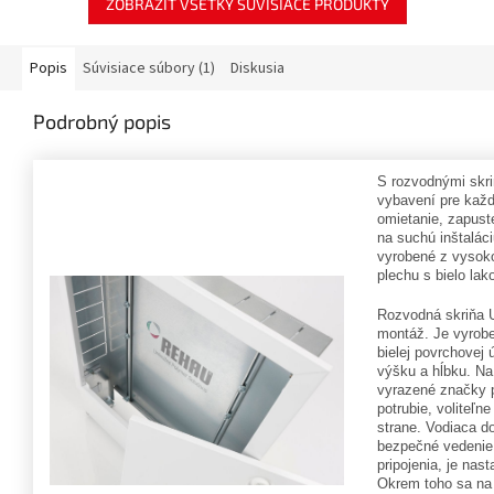
ZOBRAZIŤ VŠETKY SÚVISIACE PRODUKTY
Popis
Súvisiace súbory (1)
Diskusia
Podrobný popis
S rozvodnými skr
vybavení pre každú
omietanie, zapust
na suchú inštalác
vyrobené z vysok
plechu s bielo la
Rozvodná skriňa 
montáž.
Je vyrob
bielej povrchovej 
výšku a hĺbku.
Na
vyrazené značky p
potrubie, voliteľne
strane.
Vodiaca do
bezpečné vedenie 
pripojenia, je nast
Okrem toho sa na 