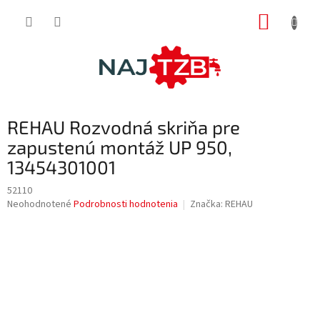
Prejsť
NÁKUP
na
obsah
KOŠÍK
REHAU Rozvodná skriňa pre
zapustenú montáž UP 950,
13454301001
52110
Priemerné
Neohodnotené
Podrobnosti hodnotenia
Značka:
REHAU
hodnotenie
produktu
je
0,0
z
5
hviezdičiek.