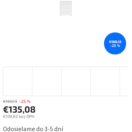
€180,13
–25 %
€180,13
–25 %
€135,08
€109,82 bez DPH
Jednotková
Odosielame do 3-5 dní
cena: