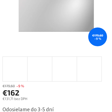
€179,60
–9 %
€179,60
–9 %
€162
€131,71 bez DPH
Jednotková
Odosielame do 3-5 dní
cena: