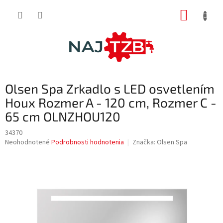
Prejsť
NÁKUP
na
obsah
KOŠÍK
Olsen Spa Zrkadlo s LED osvetlením
Houx Rozmer A - 120 cm, Rozmer C -
65 cm OLNZHOU120
34370
Priemerné
Neohodnotené
Podrobnosti hodnotenia
Značka:
Olsen Spa
hodnotenie
produktu
je
0,0
z
5
hviezdičiek.