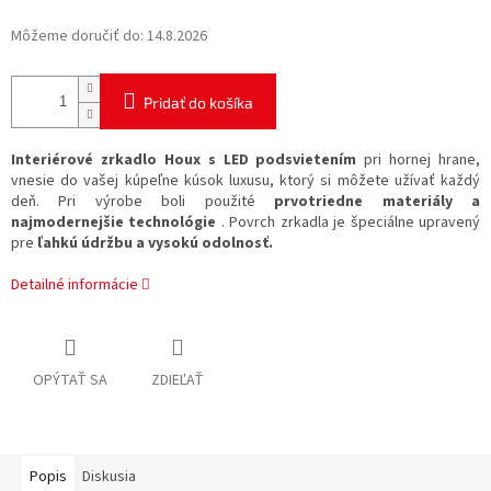
Môžeme doručiť do:
14.8.2026
Pridať do košíka
Interiérové zrkadlo Houx s LED podsvietením
pri hornej hrane,
vnesie do vašej kúpeľne kúsok luxusu, ktorý si môžete užívať každý
deň. Pri výrobe boli použité
prvotriedne materiály a
najmodernejšie technológie
. Povrch zrkadla je špeciálne upravený
pre
ľahkú údržbu a vysokú odolnosť.
Detailné informácie
OPÝTAŤ SA
ZDIEĽAŤ
Popis
Diskusia