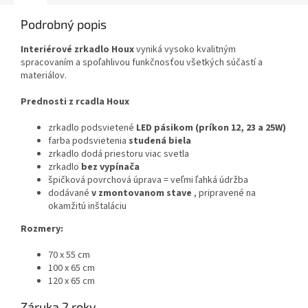
Podrobný popis
Interiérové zrkadlo
Houx
vyniká vysoko kvalitným
spracovaním a spoľahlivou funkčnosťou všetkých súčastí a
materiálov.
Prednosti z
rcadla
Houx
zrkadlo podsvietené
LED pásikom (príkon 12, 23 a 25W)
farba podsvietenia
studená biela
zrkadlo dodá priestoru viac svetla
zrkadlo
bez vypínača
špičková povrchová úprava = veľmi ľahká údržba
dodávané
v zmontovanom stave
, pripravené na
okamžitú inštaláciu
Rozmery:
70 x 55 cm
100 x 65 cm
120 x 65 cm
Záruka 2 roky