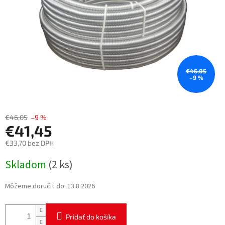
€46,05
–9 %
€46,05
–9 %
€41,45
€33,70 bez DPH
Jednotková
Skladom
(2 ks)
cena:
Môžeme doručiť do:
13.8.2026
Pridať do košíka