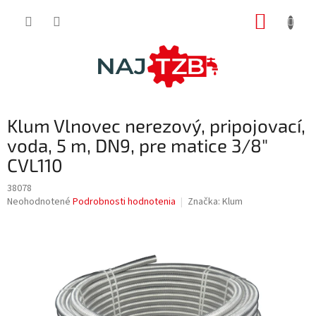
Prejsť
NÁKUP
na
obsah
KOŠÍK
Klum Vlnovec nerezový, pripojovací,
voda, 5 m, DN9, pre matice 3/8"
CVL110
38078
Priemerné
Neohodnotené
Podrobnosti hodnotenia
Značka:
Klum
hodnotenie
produktu
je
0,0
z
5
hviezdičiek.