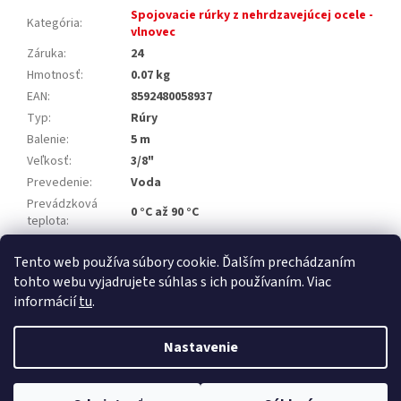
Spojovacie rúrky z nehrdzavejúcej ocele -
Kategória
:
vlnovec
Záruka
:
24
Hmotnosť
:
0.07 kg
EAN
:
8592480058937
Typ
:
Rúry
Balenie
:
5 m
Veľkosť
:
3/8"
Prevedenie
:
Voda
Prevádzková
0 °C až 90 °C
teplota
:
Výrobca
:
Klum
Tento web používa súbory cookie. Ďalším prechádzaním
EAN
:
8592480058937
tohto webu vyjadrujete súhlas s ich používaním. Viac
informácií
tu
.
Z
á
Nastavenie
Vytvoril Shoptet Premium
p
ä
t