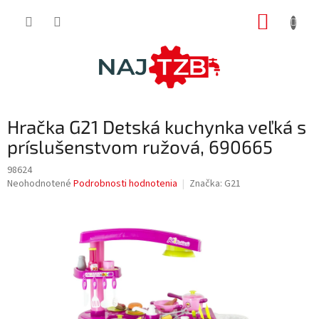
Prejsť
NÁKUP
na
obsah
KOŠÍK
Hračka G21 Detská kuchynka veľká s
príslušenstvom ružová, 690665
98624
Priemerné
Neohodnotené
Podrobnosti hodnotenia
Značka:
G21
hodnotenie
produktu
je
0,0
z
5
hviezdičiek.