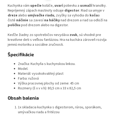
Kuchynka vám
upečie
koláče,
uvarí
polievku a
usmaží
hranolky.
Nepríjemný zápach mastnoty odsaje
digestor
. Riad sa umyje v
dreze
alebo
umývačke riadu
, zvyšky sa vyhodia do
koša
a
čisté
náčinie
sa zavesí
na háčiky
nad drezom a riad sa odloží na
poličku
pod drezom alebo na digestor.
Keďže žiadny zo spotrebičov nevydáva
zvuk
, sú vhodné pre
kreatívne deti s veľkou fantáziou. Hra na kuchára zároveň rozvíja
jemnú motoriku a sociálne zručnosti.
Špecifikácie
Značka: Kuchyňa s kuchynskou linkou.
Model.
Materiál: vysokokvalitný plast
Farba: ružová
Výška pracovnej plochy od zeme: 45 cm
Rozmery (š x v x h): 80,5 cm x 33 x 82,5 cm
Obsah balenia
1x skladacia kuchynka s digestorom, rúrou, sporákom,
umývačkou riadu a fritézou