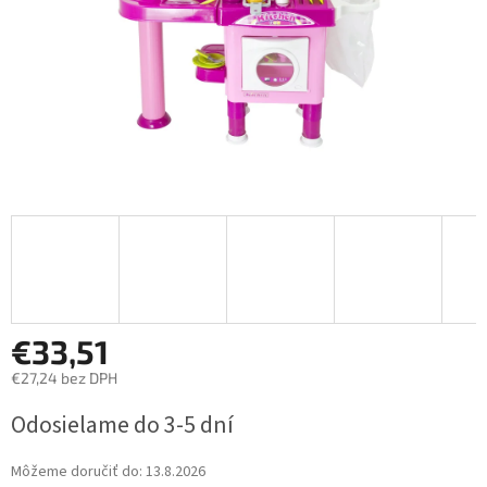
€33,51
€27,24 bez DPH
Jednotková
Odosielame do 3-5 dní
cena:
Môžeme doručiť do:
13.8.2026