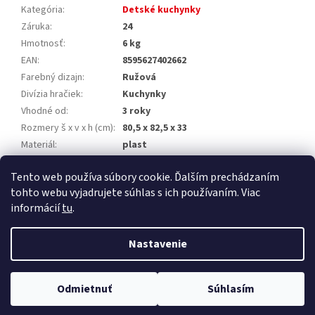
Kategória
:
Detské kuchynky
Záruka
:
24
Hmotnosť
:
6 kg
EAN
:
8595627402662
Farebný dizajn
:
Ružová
Divízia hračiek
:
Kuchynky
Vhodné od
:
3 roky
Rozmery š x v x h (cm)
:
80,5 x 82,5 x 33
Materiál
:
plast
Výrobca
:
G21
Tento web používa súbory cookie. Ďalším prechádzaním
EAN
:
8595627402662
tohto webu vyjadrujete súhlas s ich používaním. Viac
informácií
tu
.
Z
á
Nastavenie
Vytvoril Shoptet Premium
p
ä
t
Odmietnuť
Súhlasím
Copyright 2026
NajTZB.sk
. Všetky práva vyhradené.
i
e