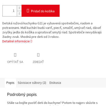
Pridať do košíka
Detská ružová kuchynka G21 je vybavená spotrebičmi, riadom a
potravinami. Malí kuchári budú variť, piecť, smažiť, umývať riad, dávať
zvyšky jedla do košíka a upratovať umytý riad. Spotrebiče nevydávajú
žiadny zvuk. Vhodná pre deti od 3 rokov.
Detailné informácie
OPÝTAŤ SA
ZDIEĽAŤ
Popis
Súvisiace súbory (2)
Diskusia
Podrobný popis
Stále sa bojíte pustiť deti do kuchyne? Potom to najprv skúste s