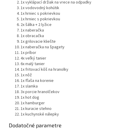
1x vyklápací držiak na vrece na odpadky
1x vodovodný kohútik
1x hrniec s pokrievkou
1x hrniec s pokrievkou
2x šálka + 2 lyžice
1x naberačka
1x obracačka
1x grilovacie kliešte
1x naberačka na špagety
1x príbor
4x veľký tanier
6x malý tanier
1x fritovací kôš na hranolky
1x nôž
1x fľaša na korenie
1x slamka
3x porcie hranolčekov
1x hot dog
1x hamburger
1x kuracie stehno
1x kuchynské nálepky
Dodatočné parametre