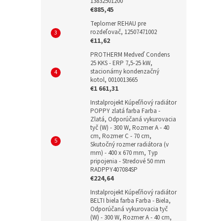
13832501200
€885,45
Teplomer REHAU pre
rozdeľovač, 12507471002
€11,62
PROTHERM Medveď Condens
25 KKS - ERP 7,5-25 kW,
stacionárny kondenzačný
kotol, 0010013665
€1 661,31
Instalprojekt Kúpeľňový radiátor
POPPY zlatá farba Farba -
Zlatá, Odporúčaná vykurovacia
tyč (W) - 300 W, Rozmer A - 40
cm, Rozmer C - 70 cm,
Skutočný rozmer radiátora (v
mm) - 400 x 670 mm, Typ
pripojenia - Stredové 50 mm
RADPPY407084SP
€224,64
Instalprojekt Kúpeľňový radiátor
BELTI biela farba Farba - Biela,
Odporúčaná vykurovacia tyč
(W) - 300 W, Rozmer A - 40 cm,