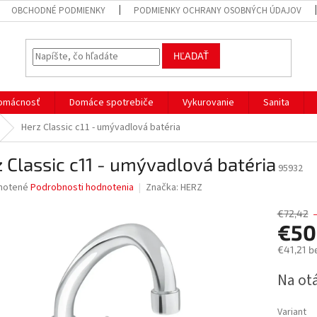
OBCHODNÉ PODMIENKY
PODMIENKY OCHRANY OSOBNÝCH ÚDAJOV
HĽADAŤ
omácnosť
Domáce spotrebiče
Vykurovanie
Sanita
Herz Classic c11 - umývadlová batéria
 Classic c11 - umývadlová batéria
95932
né
notené
Podrobnosti hodnotenia
Značka:
HERZ
nie
u
€72,42
€50
€41,21 b
Jednotk
Na ot
iek.
cena:
Variant