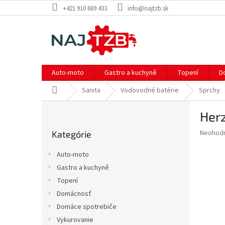
Prejsť
+421 910 669 433
info@najtzb.sk
na
obsah
Auto-moto
Gastro a kuchyně
Topení
D
Domov
Sanita
Vodovodné batérie
Sprchy
B
Herz
o
Preskočiť
č
Priemer
Neohod
Kategórie
kategórie
n
hodnote
ý
produkt
Auto-moto
p
je
Gastro a kuchyně
0,0
a
z
Topení
n
5
e
Domácnosť
hviezdič
l
Domáce spotrebiče
Vykurovanie