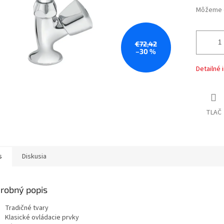
Môžeme d
€72,42
–30 %
Detailné 
TLAČ
s
Diskusia
robný popis
Tradičné tvary
Klasické ovládacie prvky