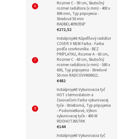
Rozmer C - 90 cm, Skutočný
rozmer radiátora (v mm) - 400 x
896 mm, Typ pripojenia -
Stredové 50 mm
RADBEL409035SP
€272,52
Instalprojekt Kúpeľňový radiátor
COVER V NEW Farba - Farba
podľa vzorkovníka - BEZ
PRÍPLATKU, Rozmer A - 60 cm,
Rozmer C - 60 cm, Skutočný
rozmer radiátora (v mm) - 580 x
600, Typ pripojenia - Stredové
50 mm RADCOVVN06011..
€482
Instalprojekt Vykurovacia tyč
HOT s termostatom a
časovačom Farba vykurovacej
tyče - Strieborná, Typ pripojenia
- Podomietkové, Výkon
vykurovacej tyče - 400 W
RDOHOT36STRK
€144
Instalprojekt Vykurovacia tyč