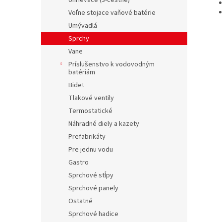
ohrievače (3-cestné)
Voľne stojace vaňové batérie
Umývadlá
Sprchy
Vane
Príslušenstvo k vodovodným
batériám
Bidet
Tlakové ventily
Termostatické
Náhradné diely a kazety
Prefabrikáty
Pre jednu vodu
Gastro
Sprchové stĺpy
Sprchové panely
Ostatné
Sprchové hadice