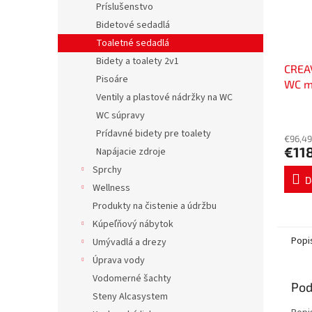
Príslušenstvo
Bidetové sedadlá
Toaletné sedadlá
Bidety a toalety 2v1
CREA
Pisoáre
WC mi
Ventily a plastové nádržky na WC
biel
WC súpravy
Prídavné bidety pre toalety
€96,49
€11
Napájacie zdroje
Sprchy
D
Wellness
Produkty na čistenie a údržbu
Kúpeľňový nábytok
Popi
Umývadlá a drezy
Úprava vody
Vodomerné šachty
Pod
Steny Alcasystem