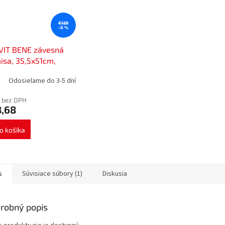
€129
–8 %
VIT BENE závesná
sa, 35,5x51cm,
a BN320
Odosielame do 3-5 dní
 bez DPH
8,68
o košíka
s
Súvisiace súbory (1)
Diskusia
robný popis