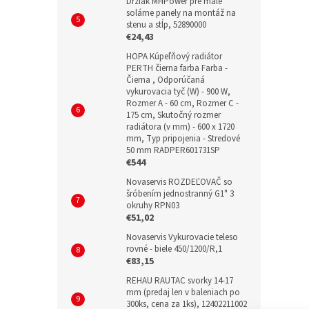
Držiak MHPower pre malé
solárne panely na montáž na
stenu a stĺp, 52890000
€24,43
HOPA Kúpeľňový radiátor
PERTH čierna farba Farba -
Čierna , Odporúčaná
vykurovacia tyč (W) - 900 W,
Rozmer A - 60 cm, Rozmer C -
175 cm, Skutočný rozmer
radiátora (v mm) - 600 x 1720
mm, Typ pripojenia - Stredové
50 mm RADPER601731SP
€544
Novaservis ROZDEĽOVAČ so
šróbením jednostranný G1" 3
okruhy RPN03
€51,02
Novaservis Vykurovacie teleso
rovné - biele 450/1200/R,1
€83,15
REHAU RAUTAC svorky 14-17
mm (predaj len v baleniach po
300ks, cena za 1ks), 12402211002