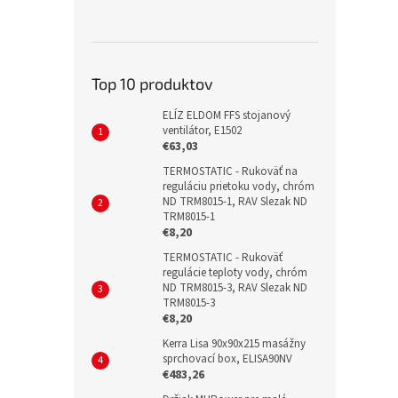
Top 10 produktov
ELÍZ ELDOM FFS stojanový
ventilátor, E1502
€63,03
TERMOSTATIC - Rukoväť na
reguláciu prietoku vody, chróm
ND TRM8015-1, RAV Slezak ND
TRM8015-1
€8,20
TERMOSTATIC - Rukoväť
regulácie teploty vody, chróm
ND TRM8015-3, RAV Slezak ND
TRM8015-3
€8,20
Kerra Lisa 90x90x215 masážny
sprchovací box, ELISA90NV
€483,26