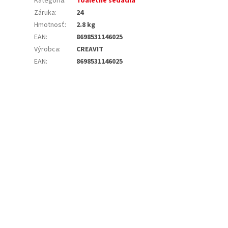
Kategória
:
Toaletné sedadlá
Záruka
:
24
Hmotnosť
:
2.8 kg
EAN
:
8698531146025
Výrobca
:
CREAVIT
EAN
:
8698531146025