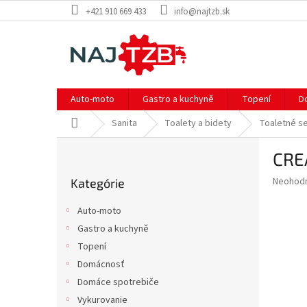
Prejsť
+421 910 669 433
info@najtzb.sk
na
obsah
Auto-moto
Gastro a kuchyně
Topení
D
Domov
Sanita
Toalety a bidety
Toaletné s
B
CRE
o
Preskočiť
č
Priemer
Neohod
Kategórie
kategórie
n
hodnote
ý
produkt
Auto-moto
p
je
Gastro a kuchyně
0,0
a
z
Topení
n
5
e
Domácnosť
hviezdič
l
Domáce spotrebiče
Vykurovanie