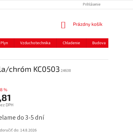
REKLAMAČNÝ PORIADOK
PREPRAVA A PLATBY
Prihlásenie
NÁKUPNÝ
Prázdny košík
KOŠÍK
Plyn
Vzduchotechnika
Chladenie
Budova
Gastro 
ela/chróm KC0503
24638
–8 %
,81
bez DPH
ová
elame do 3-5 dní
oručiť do:
14.8.2026