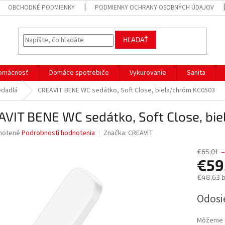
OBCHODNÉ PODMIENKY
PODMIENKY OCHRANY OSOBNÝCH ÚDAJOV
HĽADAŤ
omácnosť
Domáce spotrebiče
Vykurovanie
Sanita
edadlá
CREAVIT BENE WC sedátko, Soft Close, biela/chróm KC0503
AVIT BENE WC sedátko, Soft Close, bi
né
notené
Podrobnosti hodnotenia
Značka:
CREAVIT
nie
u
€65,01
€59
€48,63 
Jednotk
Odosi
iek.
cena:
Môžeme d