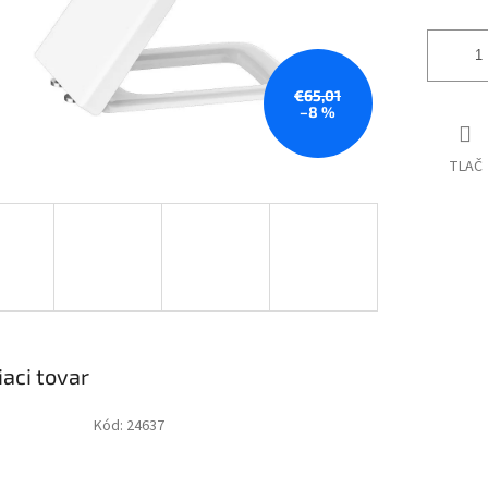
€65,01
–8 %
TLAČ
iaci tovar
Kód:
24637