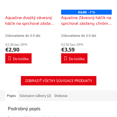
€3,90
–7 %
Aqualine dvojitý závesný
Aqualine Závesný háčik na
háčik na sprchové zásteny
sprchové zásteny, chróm
37030
37020
Odosielame do 3-5 dní
Odosielame do 3-5 dní
€2,36 bez DPH
€2,92 bez DPH
€2,90
€3,59
Do košíka
Do košíka
ZOBRAZIŤ VŠETKY SÚVISIACE PRODUKTY
Popis
Súvisiace súbory (2)
Diskusia
Podrobný popis