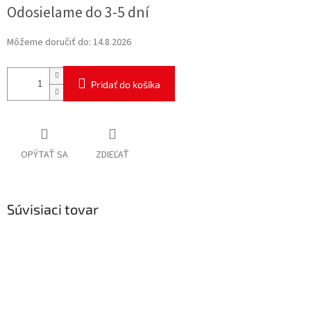
Jednotková
Odosielame do 3-5 dní
cena:
Môžeme doručiť do:
14.8.2026
Pridať do košíka
OPÝTAŤ SA
ZDIEĽAŤ
Súvisiaci tovar