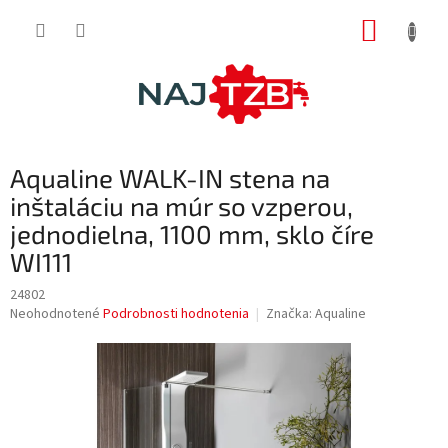
Prejsť
NÁKUP
na
obsah
KOŠÍK
Aqualine WALK-IN stena na
inštaláciu na múr so vzperou,
jednodielna, 1100 mm, sklo číre
WI111
24802
Priemerné
Neohodnotené
Podrobnosti hodnotenia
Značka:
Aqualine
hodnotenie
produktu
je
0,0
z
5
hviezdičiek.