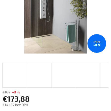
€189
–8 %
€189
–8 %
€173,88
€141,37 bez DPH