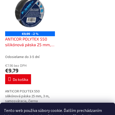
p
p
r
i
o
s
d
p
u
r
k
o
t
€9,99
–2 %
d
ANTICOR POLYTEX 550
o
u
silikónová páska 25 mm, 3
v
k
m, samosváracia, čierna,
t
4550025003006
Odosielame do 3-5 dní
o
€7,96 bez DPH
v
€9,79
Do košíka
ANTICOR POLYTEX 550
silikónová páska 25 mm, 3 m,
samosváracia, čierna
Tento web používa súbory cookie. Ďalším prechádzaním
1
položiek celkom