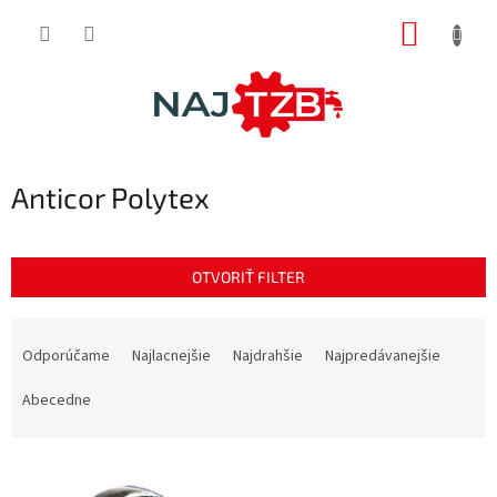
Prejsť
NÁKUP
na
obsah
KOŠÍK
Anticor Polytex
OTVORIŤ FILTER
R
a
Odporúčame
Najlacnejšie
Najdrahšie
Najpredávanejšie
d
e
Abecedne
n
i
V
e
ý