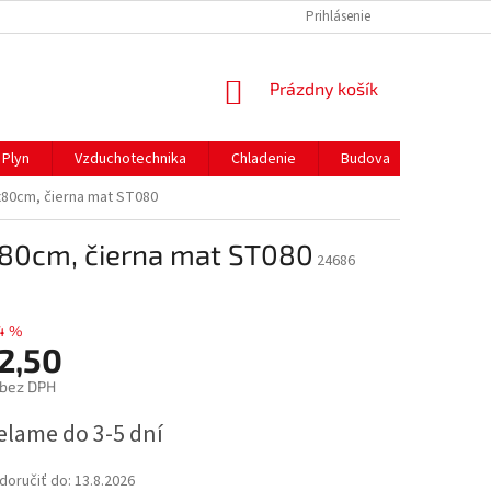
REKLAMAČNÝ PORIADOK
PREPRAVA A PLATBY
Prihlásenie
NÁKUPNÝ
Prázdny košík
KOŠÍK
Plyn
Vzduchotechnika
Chladenie
Budova
Gastro 
x80cm, čierna mat ST080
x80cm, čierna mat ST080
24686
4 %
2,50
 bez DPH
ová
elame do 3-5 dní
oručiť do:
13.8.2026