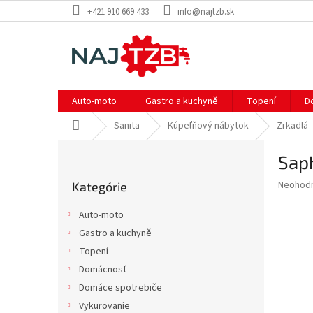
Prejsť
+421 910 669 433
info@najtzb.sk
na
obsah
Auto-moto
Gastro a kuchyně
Topení
D
Domov
Sanita
Kúpeľňový nábytok
Zrkadlá
B
Sap
o
Preskočiť
č
Priemer
Neohod
Kategórie
kategórie
n
hodnote
ý
produkt
Auto-moto
p
je
Gastro a kuchyně
0,0
a
z
Topení
n
5
e
Domácnosť
hviezdič
l
Domáce spotrebiče
Vykurovanie