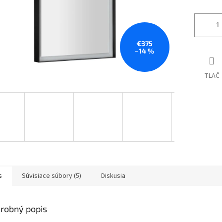
€375
–14 %
TLAČ
s
Súvisiace súbory (5)
Diskusia
robný popis