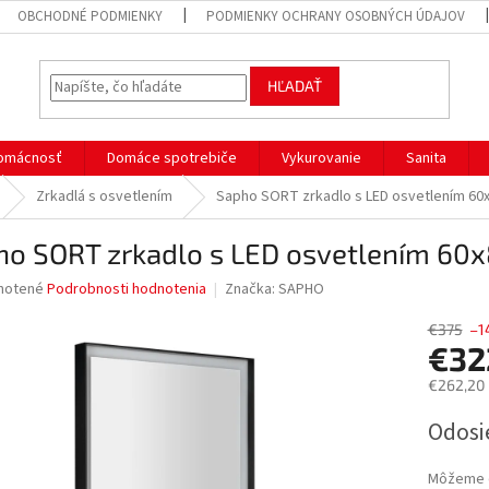
OBCHODNÉ PODMIENKY
PODMIENKY OCHRANY OSOBNÝCH ÚDAJOV
HĽADAŤ
omácnosť
Domáce spotrebiče
Vykurovanie
Sanita
Zrkadlá s osvetlením
Sapho SORT zrkadlo s LED osvetlením 60
ho SORT zrkadlo s LED osvetlením 60
né
notené
Podrobnosti hodnotenia
Značka:
SAPHO
nie
u
€375
–1
€32
€262,20
Jednotk
Odosi
iek.
cena:
Môžeme d