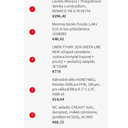
Lavedo Monaco I 70 kúpeľňová
skrinka s umývadlom,
MONACO-TN-3-70-VESTA
€296,42
Marimex Bazén Florida 2,44 x
0,51 m bez príslušenstva
10340283
€40,62
LINDR PYGMY 25/K GREEN LINE
NEW výčapné zariadenie -
zostava komplet bajonet +
plochý + sanitačný adaptér,
SET01608
€774
Náhradné sitko HONEYWELL
Resideo AS06 pre FF06, 100 µm,
pre veľkosť filtra R 1"-1 1/4",
AS06-1A
€14,64
WC sedadlo CREAVIT Solo,
duroplast, mäkké zatváranie,
(predtým KC5151), KC2003
€68,72