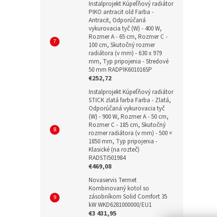
Instalprojekt Kúpeľňový radiátor
PIKO antracit old Farba -
Antracit, Odporúčaná
vykurovacia tyč (W) - 400 W,
Rozmer A - 65 cm, Rozmer C -
100 cm, Skutočný rozmer
radiátora (v mm) - 630 x 979
mm, Typ pripojenia - Stredové
50 mm RADPIK601016SP
€252,72
Instalprojekt Kúpeľňový radiátor
STICK zlatá farba Farba - Zlatá,
Odporúčaná vykurovacia tyč
(W) - 900 W, Rozmer A - 50 cm,
Rozmer C - 185 cm, Skutočný
rozmer radiátora (v mm) - 500 ×
1850 mm, Typ pripojenia -
Klasické (na rozteč)
RADSTI501984
€469,08
Novaservis Termet
Kombinovaný kotol so
zásobníkom Solid Comfort 35
kW WKD6281000000/EU1
€3 431,95