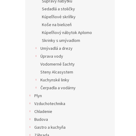
Súpravy nábytku
Sedadlá a stoličky
Kúpeľňové skríňky
Koše na bielizeň
Kúpeľňový nábytok Aplomo
Skrinky s umývadlom
Umývadlá a drezy
Úprava vody
Vodomerné šachty
Steny Alcasystem
Kuchynské linky
Čerpadla a vodárny
Plyn
Vzduchotechnika
Chladenie
Budova
Gastro a kuchyňa
Záhrada