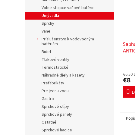
ohrievače (3-cestné)
Voľne stojace vaňové batérie
Umývadlá
Sprchy
Vane
Príslušenstvo k vodovodným
Sapho
batériám
ANTIC
Bidet
M24x1
Tlakové ventily
SETP
Termostatické
€6,50 
Náhradné diely a kazety
€8
Prefabrikáty
Pre jednu vodu
D
Gastro
Sprchové stĺpy
Sprchové panely
Popi
Ostatné
Sprchové hadice