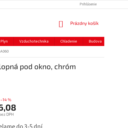
REKLAMAČNÝ PORIADOK
PREPRAVA A PLATBY
Prihlásenie
NÁKUPNÝ
Prázdny košík
KOŠÍK
Plyn
Vzduchotechnika
Chladenie
Budova
Gastro 
SA060
klopná pod okno, chróm
–14 %
6,08
bez DPH
ová
elame do 3-5 dní