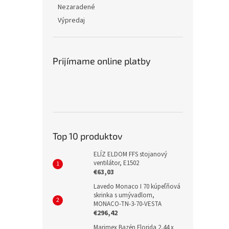
Nezaradené
Výpredaj
Prijímame online platby
Top 10 produktov
ELÍZ ELDOM FFS stojanový
ventilátor, E1502
€63,03
Lavedo Monaco I 70 kúpeľňová
skrinka s umývadlom,
MONACO-TN-3-70-VESTA
€296,42
Marimex Bazén Florida 2,44 x