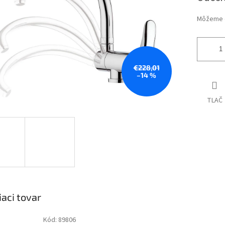
Môžeme d
€228,01
–14 %
TLAČ
iaci tovar
Kód:
89806