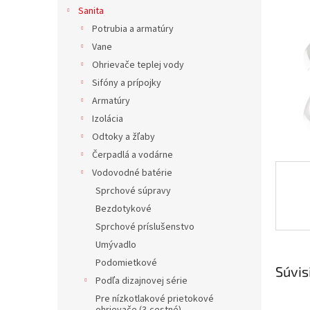
Sanita
Potrubia a armatúry
Vane
Ohrievače teplej vody
Sifóny a prípojky
Armatúry
Izolácia
Odtoky a žľaby
Čerpadlá a vodárne
Vodovodné batérie
Sprchové súpravy
Bezdotykové
Sprchové príslušenstvo
Umývadlo
Podomietkové
Súvis
Podľa dizajnovej série
Pre nízkotlakové prietokové