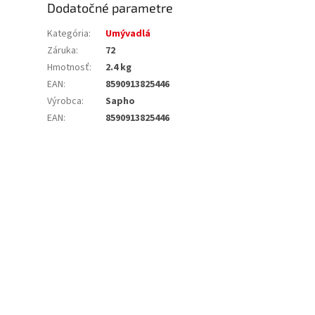
Dodatočné parametre
Kategória
:
Umývadlá
Záruka
:
72
Hmotnosť
:
2.4 kg
EAN
:
8590913825446
Výrobca
:
Sapho
EAN
:
8590913825446