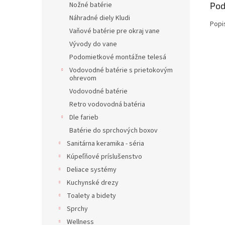
Pod
Nožné batérie
Náhradné diely Kludi
Popi
Vaňové batérie pre okraj vane
Vývody do vane
Podomietkové montážne telesá
Vodovodné batérie s prietokovým
ohrevom
Vodovodné batérie
Retro vodovodná batéria
Dle farieb
Batérie do sprchových boxov
Sanitárna keramika - séria
Kúpeľňové príslušenstvo
Deliace systémy
Kuchynské drezy
Toalety a bidety
Sprchy
Wellness