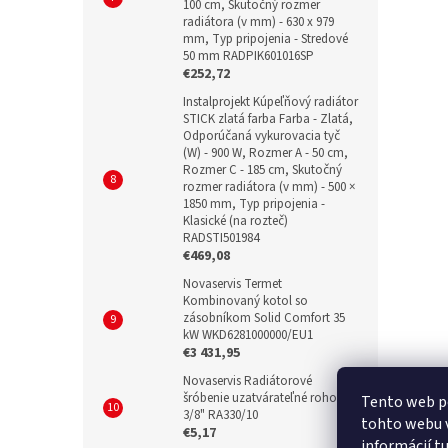
100 cm, Skutočný rozmer
radiátora (v mm) - 630 x 979
mm, Typ pripojenia - Stredové
50 mm RADPIK601016SP
€252,72
Instalprojekt Kúpeľňový radiátor
STICK zlatá farba Farba - Zlatá,
Odporúčaná vykurovacia tyč
(W) - 900 W, Rozmer A - 50 cm,
Rozmer C - 185 cm, Skutočný
rozmer radiátora (v mm) - 500 ×
1850 mm, Typ pripojenia -
Klasické (na rozteč)
RADSTI501984
€469,08
Novaservis Termet
Kombinovaný kotol so
zásobníkom Solid Comfort 35
kW WKD6281000000/EU1
€3 431,95
Novaservis Radiátorové
šróbenie uzatvárateľné rohové
Tento web p
3/8" RA330/10
tohto webu v
€5,17
informácií
t