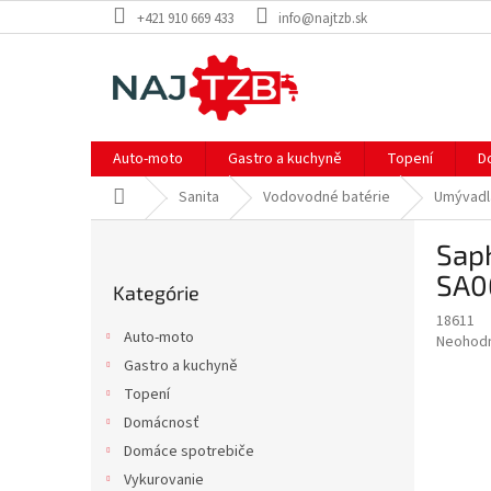
Prejsť
+421 910 669 433
info@najtzb.sk
na
obsah
Auto-moto
Gastro a kuchyně
Topení
D
Domov
Sanita
Vodovodné batérie
Umývadl
B
Sap
o
Preskočiť
č
SA0
Kategórie
kategórie
n
18611
ý
Auto-moto
Priemer
Neohod
p
hodnote
Gastro a kuchyně
a
produkt
Topení
n
je
e
Domácnosť
0,0
z
l
Domáce spotrebiče
5
Vykurovanie
hviezdič