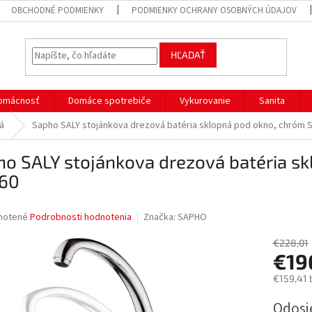
OBCHODNÉ PODMIENKY
PODMIENKY OCHRANY OSOBNÝCH ÚDAJOV
HĽADAŤ
omácnosť
Domáce spotrebiče
Vykurovanie
Sanita
á
Sapho SALY stojánkova drezová batéria sklopná pod okno, chróm 
ho SALY stojánkova drezová batéria s
60
né
notené
Podrobnosti hodnotenia
Značka:
SAPHO
nie
u
€228,01
€19
€159,41 
Jednotk
Odosi
iek.
cena: