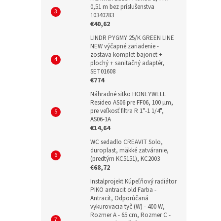
0,51 m bez príslušenstva
10340283
€40,62
LINDR PYGMY 25/K GREEN LINE
NEW výčapné zariadenie -
zostava komplet bajonet +
plochý + sanitačný adaptér,
SET01608
€774
Náhradné sitko HONEYWELL
Resideo AS06 pre FF06, 100 µm,
pre veľkosť filtra R 1"-1 1/4",
AS06-1A
€14,64
WC sedadlo CREAVIT Solo,
duroplast, mäkké zatváranie,
(predtým KC5151), KC2003
€68,72
Instalprojekt Kúpeľňový radiátor
PIKO antracit old Farba -
Antracit, Odporúčaná
vykurovacia tyč (W) - 400 W,
Rozmer A - 65 cm, Rozmer C -