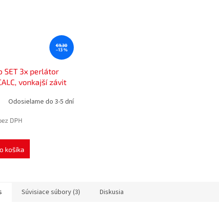
€9,30
–13 %
 SET 3x perlátor
ALC, vonkajší závit
 a kľúč, chróm
Odosielame do 3-5 dní
3
bez DPH
o košíka
s
Súvisiace súbory (3)
Diskusia