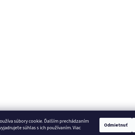
oužíva súbory cookie. Ďalším prechádzaním
Odmietnuť
yjadrujete súhlas s ich používaním. Viac
u
.