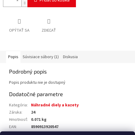
OPÝTAŤ SA
ZDIEĽAŤ
Popis
Súvisiace súbory (1)
Diskusia
Podrobný popis
Popis produktu nie je dostupný
Dodatočné parametre
Kategória
:
Náhradné diely a kazety
Záruka
:
24
Hmotnosť
:
0.071 kg
EAN
:
8590913920547
Výrobca
:
Sapho