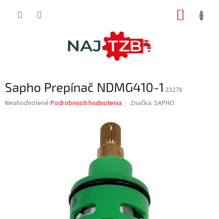
Prejsť
NÁKUP
na
obsah
KOŠÍK
Sapho Prepínač NDMG410-1
23278
Priemerné
Neohodnotené
Podrobnosti hodnotenia
Značka:
SAPHO
hodnotenie
produktu
je
0,0
z
5
hviezdičiek.