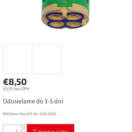
€8,50
€6,91 bez DPH
Jednotková
Odosielame do 3-5 dní
cena:
Môžeme doručiť do:
14.8.2026
Pridať do košíka