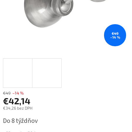
€49
–14 %
€49
–14 %
€42,14
€34,26 bez DPH
Jednotková
Do 8 týždňov
cena: