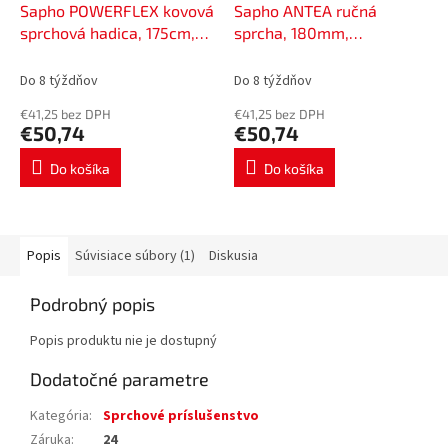
Sapho POWERFLEX kovová
Sapho ANTEA ručná
sprchová hadica, 175cm,
sprcha, 180mm,
brúsený nikel FLE10NK
mosadz/nickel DOC28
Do 8 týždňov
Do 8 týždňov
€41,25 bez DPH
€41,25 bez DPH
€50,74
€50,74
Do košíka
Do košíka
Popis
Súvisiace súbory (1)
Diskusia
Podrobný popis
Popis produktu nie je dostupný
Dodatočné parametre
Kategória
:
Sprchové príslušenstvo
Záruka
:
24