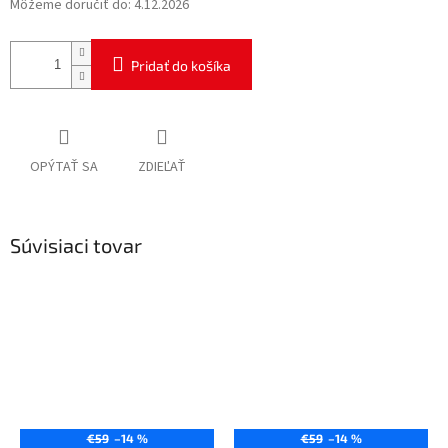
Môžeme doručiť do:
4.12.2026
Pridať do košíka
OPÝTAŤ SA
ZDIEĽAŤ
Súvisiaci tovar
€59
–14 %
€59
–14 %