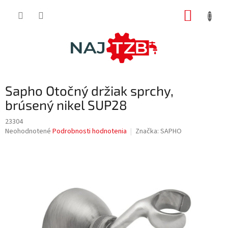
Prejsť
NÁKUP
na
obsah
KOŠÍK
Sapho Otočný držiak sprchy,
brúsený nikel SUP28
23304
Priemerné
Neohodnotené
Podrobnosti hodnotenia
Značka:
SAPHO
hodnotenie
produktu
je
0,0
z
5
hviezdičiek.