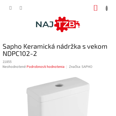
Prejsť
NÁKUP
na
obsah
KOŠÍK
Sapho Keramická nádržka s vekom
NDPC102-2
21855
Priemerné
Neohodnotené
Podrobnosti hodnotenia
Značka:
SAPHO
hodnotenie
produktu
je
0,0
z
5
hviezdičiek.