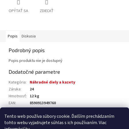
OPÝTAŤ SA
ZDIEĽAŤ
Popis
Diskusia
Podrobný popis
Popis produktu nie je dostupný
Dodatočné parametre
Kategória
:
Náhradné diely a kazety
Záruka
:
24
Hmotnosť
:
12 kg
EAN
:
8590913949760
Výrobca
:
Sapho
Tento web používa súbory cookie. Ďalším prechádzaním
EAN
:
8590913949760
tohto webu vyjadrujete súhlas s ich používaním. Viac