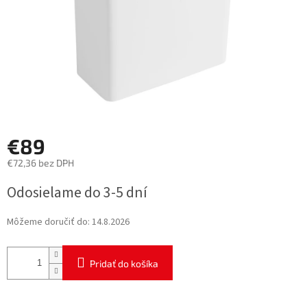
€89
€72,36 bez DPH
Jednotková
Odosielame do 3-5 dní
cena:
Môžeme doručiť do:
14.8.2026
Pridať do košíka