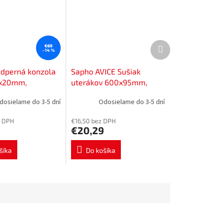
Ďalší
€69
–14 %
produkt
dperná konzola
Sapho AVICE Sušiak
x20mm,
uterákov 600x95mm,
 oceľ, čierna mat
čierna mat VC475
dosielame do 3-5 dní
Odosielame do 3-5 dní
z DPH
€16,50 bez DPH
€20,29
šíka
Do košíka