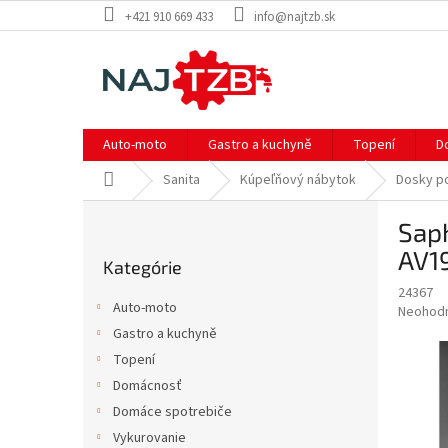
Prejsť
+421 910 669 433
info@najtzb.sk
na
obsah
Auto-moto
Gastro a kuchyně
Topení
D
Domov
Sanita
Kúpeľňový nábytok
Dosky p
B
Sap
o
Preskočiť
č
AV1
Kategórie
kategórie
n
24367
ý
Auto-moto
Priemer
Neohod
p
hodnote
Gastro a kuchyně
a
produkt
Topení
n
je
e
Domácnosť
0,0
z
l
Domáce spotrebiče
5
Vykurovanie
hviezdič