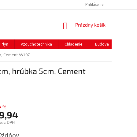
REKLAMAČNÝ PORIADOK
PREPRAVA A PLATBY
Prihlásenie
NÁKUPNÝ
Prázdny košík
KOŠÍK
Plyn
Vzduchotechnika
Chladenie
Budova
Gastro 
m, Cement AV197
cm, hrúbka 5cm, Cement
4 %
9,94
bez DPH
ová
týždňov