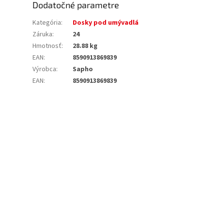
Dodatočné parametre
Kategória
:
Dosky pod umývadlá
Záruka
:
24
Hmotnosť
:
28.88 kg
EAN
:
8590913869839
Výrobca
:
Sapho
EAN
:
8590913869839