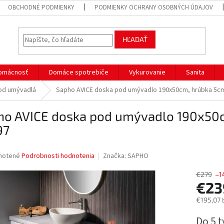
OBCHODNÉ PODMIENKY
PODMIENKY OCHRANY OSOBNÝCH ÚDAJOV
HĽADAŤ
omácnosť
Domáce spotrebiče
Vykurovanie
Sanita
od umývadlá
Sapho AVICE doska pod umývadlo 190x50cm, hrúbka 5c
ho AVICE doska pod umývadlo 190x50
97
né
notené
Podrobnosti hodnotenia
Značka:
SAPHO
nie
u
€279
–1
€23
€195,07 
Jednotk
Do 5 
iek.
cena: