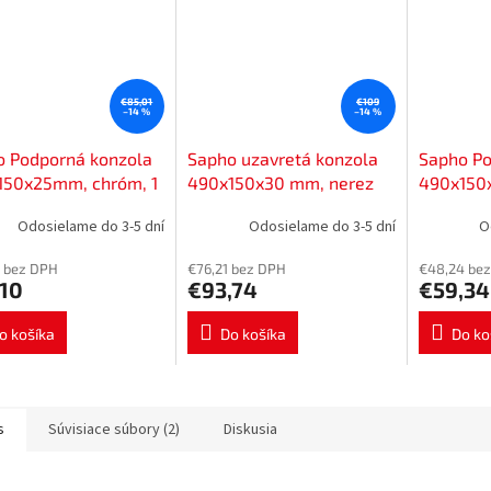
€85,01
€109
–14 %
–14 %
o Podporná konzola
Sapho uzavretá konzola
Sapho Po
150x25mm, chróm, 1
490x150x30 mm, nerez
490x150
0390
mat, 1 kus 30384
lakovaná
Odosielame do 3-5 dní
Odosielame do 3-5 dní
O
30360
 bez DPH
€76,21 bez DPH
€48,24 be
,10
€93,74
€59,34
o košíka
Do košíka
Do ko
s
Súvisiace súbory (2)
Diskusia