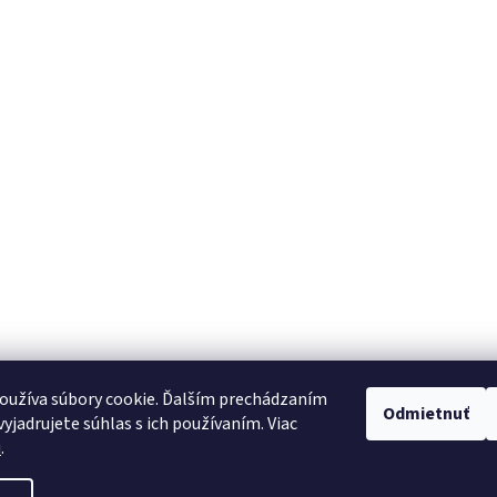
oužíva súbory cookie. Ďalším prechádzaním
Odmietnuť
yjadrujete súhlas s ich používaním. Viac
u
.