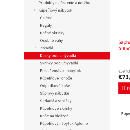
Produkty na čistenie a údržbu
Kúpeľňový nábytok
Galérie
Regály
Bočné skrinky
Osobné váhy
Saph
Zrkadlá
490x
ks 3
Dosky pod umývadlá
Skrinky pod umývadlá
Príslušenstvo - nábytok
€59,43
€73
Kúpeľňové rohože
Odpadkové koše
D
Súpravy nábytku
Sedadlá a stoličky
Kúpeľňové skríňky
Popi
Koše na bielizeň
Kúpeľňový nábytok Aplomo