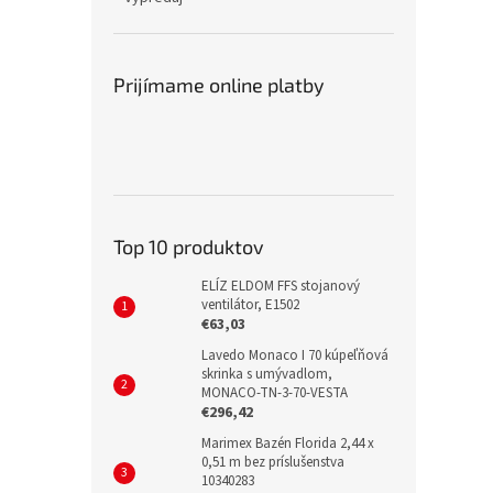
Prijímame online platby
Top 10 produktov
ELÍZ ELDOM FFS stojanový
ventilátor, E1502
€63,03
Lavedo Monaco I 70 kúpeľňová
skrinka s umývadlom,
MONACO-TN-3-70-VESTA
€296,42
Marimex Bazén Florida 2,44 x
0,51 m bez príslušenstva
10340283