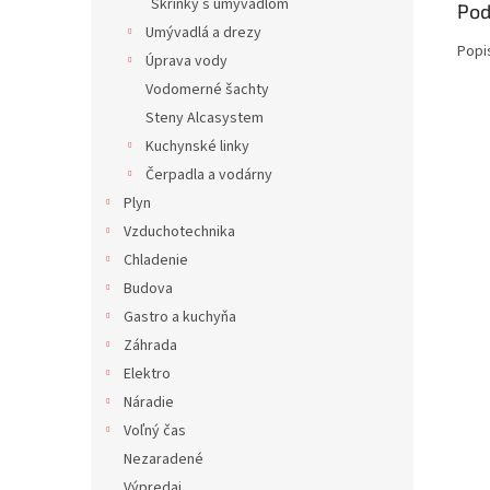
Skrinky s umývadlom
Pod
Umývadlá a drezy
Popi
Úprava vody
Vodomerné šachty
Steny Alcasystem
Kuchynské linky
Čerpadla a vodárny
Plyn
Vzduchotechnika
Chladenie
Budova
Gastro a kuchyňa
Záhrada
Elektro
Náradie
Voľný čas
Nezaradené
Výpredaj