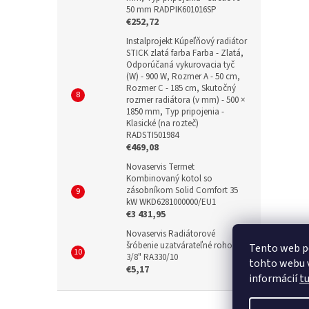
50 mm RADPIK601016SP
€252,72
Instalprojekt Kúpeľňový radiátor
STICK zlatá farba Farba - Zlatá,
Odporúčaná vykurovacia tyč
(W) - 900 W, Rozmer A - 50 cm,
Rozmer C - 185 cm, Skutočný
rozmer radiátora (v mm) - 500 ×
1850 mm, Typ pripojenia -
Klasické (na rozteč)
RADSTI501984
€469,08
Novaservis Termet
Kombinovaný kotol so
zásobníkom Solid Comfort 35
kW WKD6281000000/EU1
€3 431,95
Novaservis Radiátorové
šróbenie uzatvárateľné rohové
Tento web p
3/8" RA330/10
tohto webu v
€5,17
informácií
t
Z