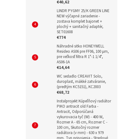
€40,62
LINDR PYGMY 25/K GREEN LINE
NEW výčapné zariadenie -
zostava komplet bajonet +
plochý + sanitačný adaptér,
SET01608
€774
Náhradné sitko HONEYWELL
Resideo AS06 pre FF06, 100 µm,
pre veľkosť filtra R 1"-1 1/4",
AS06-1A
€14,64
WC sedadlo CREAVIT Solo,
duroplast, mäkké zatváranie,
(predtým KC5151), KC2003
€68,72
Instalprojekt Kúpeľňový radiátor
PIKO antracit old Farba -
Antracit, Odporúčaná
vykurovacia tyč (W) - 400 W,
Rozmer A - 65 cm, Rozmer C -
100 cm, Skutočný rozmer
radiátora (v mm) - 630 x 979
mm, Typ pripojenia - Stredové