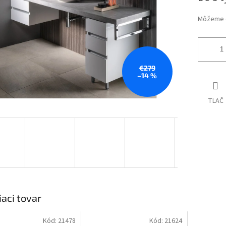
Môžeme d
€279
–14 %
TLAČ
iaci tovar
Kód:
21478
Kód:
21624