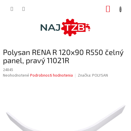
Prejsť
NÁKUP
na
obsah
KOŠÍK
Polysan RENA R 120x90 R550 čelný
panel, pravý 11021R
24845
Priemerné
Neohodnotené
Podrobnosti hodnotenia
Značka:
POLYSAN
hodnotenie
produktu
je
0,0
z
5
hviezdičiek.