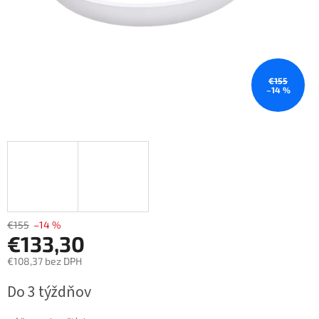
€155
–14 %
€155
–14 %
€133,30
€108,37 bez DPH
Jednotková
Do 3 týždňov
cena: