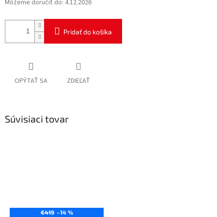
Môžeme doručiť do:
4.12.2026
Pridať do košíka
OPÝTAŤ SA
ZDIEĽAŤ
Súvisiaci tovar
€419
–14 %