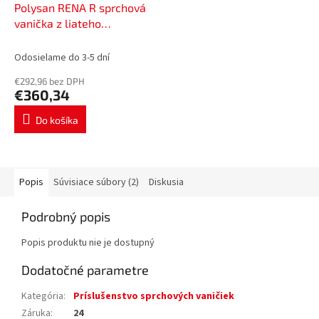
Polysan RENA R sprchová
vanička z liateho
mramoru, štvrťkruh
120x90cm, R550, pravá, bi
Odosielame do 3-5 dní
65611
€292,96 bez DPH
€360,34
Do košíka
Popis
Súvisiace súbory (2)
Diskusia
Podrobný popis
Popis produktu nie je dostupný
Dodatočné parametre
Kategória
:
Príslušenstvo sprchových vaničiek
Záruka
:
24