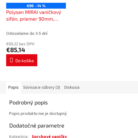
€99
–14 %
Polysan MIRAI vaničkový
sifón, priemer 90mm,
DN40, krytka biela
72730W
Odosielame do 3-5 dní
€69,22 bez DPH
€85,14
Do košíka
Popis
Súvisiace súbory (3)
Diskusia
Podrobný popis
Popis produktu nie je dostupný
Dodatočné parametre
Kategória
:
Sprchové vaničky