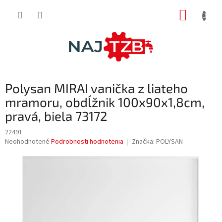
Prejsť
NÁKUP
na
obsah
KOŠÍK
Polysan MIRAI vanička z liateho
mramoru, obdĺžnik 100x90x1,8cm,
pravá, biela 73172
22491
Priemerné
Neohodnotené
Podrobnosti hodnotenia
Značka:
POLYSAN
hodnotenie
produktu
je
0,0
z
5
hviezdičiek.