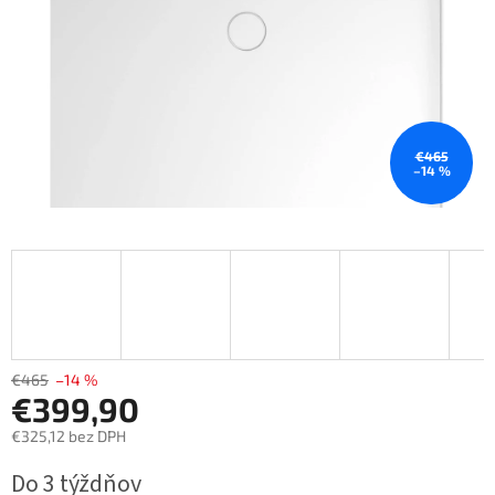
€465
–14 %
€465
–14 %
€399,90
€325,12 bez DPH
Jednotková
Do 3 týždňov
cena: