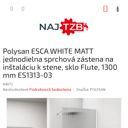
Prejsť
NÁKUP
na
obsah
KOŠÍK
Polysan ESCA WHITE MATT
jednodielna sprchová zástena na
inštaláciu k stene, sklo Flute, 1300
mm ES1313-03
64072
Priemerné
Neohodnotené
Podrobnosti hodnotenia
Značka:
POLYSAN
hodnotenie
produktu
je
0,0
z
5
hviezdičiek.