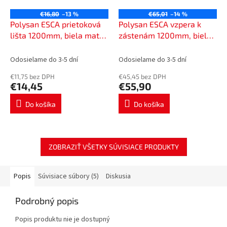
€16,80
–13 %
€65,01
–14 %
Polysan ESCA prietoková
Polysan ESCA vzpera k
lišta 1200mm, biela matná
zástenám 1200mm, biela
ES7434
matná ES7034
Odosielame do 3-5 dní
Odosielame do 3-5 dní
€11,75 bez DPH
€45,45 bez DPH
€14,45
€55,90
Do košíka
Do košíka
ZOBRAZIŤ VŠETKY SÚVISIACE PRODUKTY
Popis
Súvisiace súbory (5)
Diskusia
Podrobný popis
Popis produktu nie je dostupný