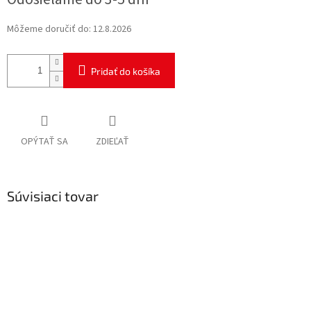
cena:
Môžeme doručiť do:
12.8.2026
Pridať do košíka
OPÝTAŤ SA
ZDIEĽAŤ
Súvisiaci tovar