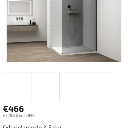
€466
€378,86 bez DPH
Jednotková
Odosielame do 3-5 dní