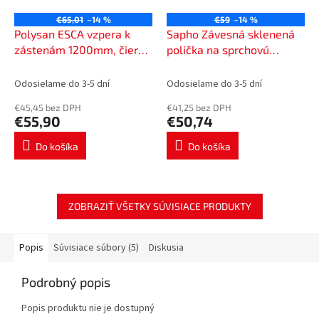
€65,01
–14 %
€59
–14 %
Polysan ESCA vzpera k
Sapho Závesná sklenená
zástenám 1200mm, čierna
polička na sprchovú
mat ES7025
zástenu 400x180x125mm,
čierna mat 1301-15B
Odosielame do 3-5 dní
Odosielame do 3-5 dní
€45,45 bez DPH
€41,25 bez DPH
€55,90
€50,74
Do košíka
Do košíka
ZOBRAZIŤ VŠETKY SÚVISIACE PRODUKTY
Popis
Súvisiace súbory (5)
Diskusia
Podrobný popis
Popis produktu nie je dostupný