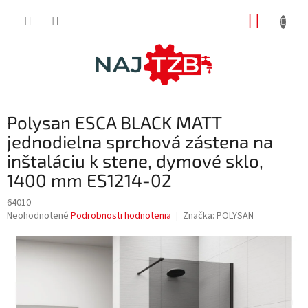
Prejsť
NÁKUP
na
obsah
KOŠÍK
Polysan ESCA BLACK MATT
jednodielna sprchová zástena na
inštaláciu k stene, dymové sklo,
1400 mm ES1214-02
64010
Priemerné
Neohodnotené
Podrobnosti hodnotenia
Značka:
POLYSAN
hodnotenie
produktu
je
0,0
z
5
hviezdičiek.