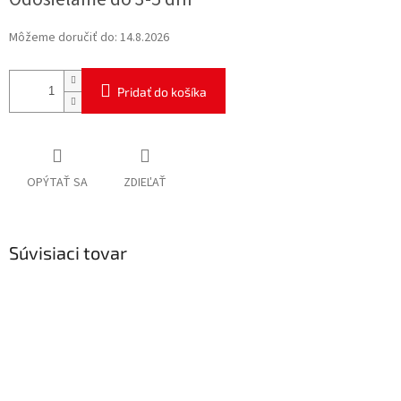
cena:
Môžeme doručiť do:
14.8.2026
Pridať do košíka
OPÝTAŤ SA
ZDIEĽAŤ
Súvisiaci tovar