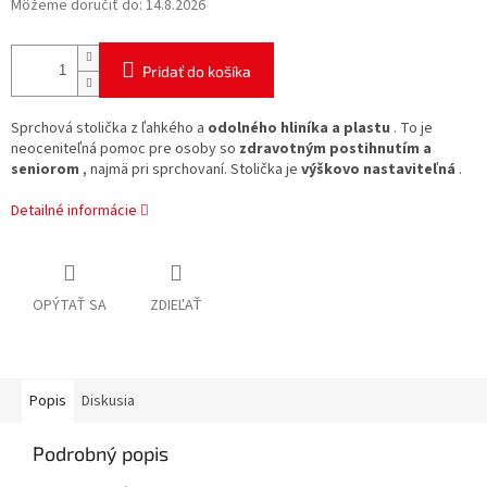
Môžeme doručiť do:
14.8.2026
Pridať do košíka
Sprchová stolička z ľahkého a
odolného hliníka a plastu
.
To je
neoceniteľná pomoc pre osoby so
zdravotným postihnutím a
seniorom
, najmä pri sprchovaní. Stolička je
výškovo nastaviteľná
.
Detailné informácie
OPÝTAŤ SA
ZDIEĽAŤ
Popis
Diskusia
Podrobný popis