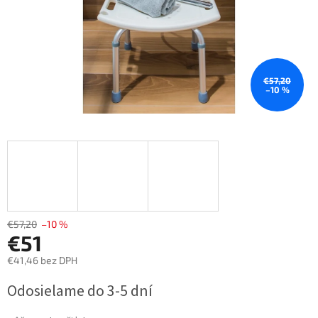
€57,20
–10 %
€57,20
–10 %
€51
€41,46 bez DPH
Jednotková
Odosielame do 3-5 dní
cena: