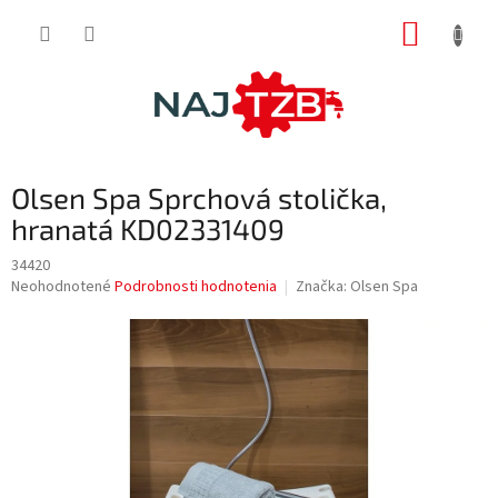
Prejsť
NÁKUP
na
obsah
KOŠÍK
Olsen Spa Sprchová stolička,
hranatá KD02331409
34420
Priemerné
Neohodnotené
Podrobnosti hodnotenia
Značka:
Olsen Spa
hodnotenie
produktu
je
0,0
z
5
hviezdičiek.