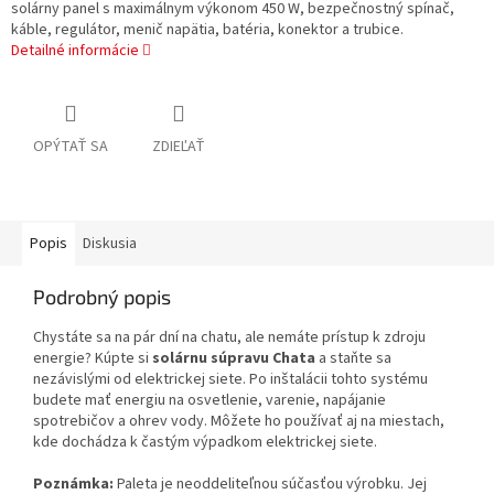
solárny panel s maximálnym výkonom 450 W, bezpečnostný spínač,
káble, regulátor, menič napätia, batéria, konektor a trubice.
Detailné informácie
OPÝTAŤ SA
ZDIEĽAŤ
Popis
Diskusia
Podrobný popis
Chystáte sa na pár dní na chatu, ale nemáte prístup k zdroju
energie? Kúpte si
solárnu súpravu Chata
a staňte sa
nezávislými od elektrickej siete. Po inštalácii tohto systému
budete mať energiu na osvetlenie, varenie, napájanie
spotrebičov a ohrev vody. Môžete ho používať aj na miestach,
kde dochádza k častým výpadkom elektrickej siete.
Poznámka:
Paleta je neoddeliteľnou súčasťou výrobku. Jej