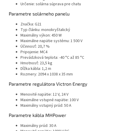
Určenie: solárna súprava pre chatu
Parametre solárneho panelu
Značka: G21
Typ článku: monokryštalický
Maximálny výkon: 450 W
Maximálne napätie systému: 1 500 V
Účinnosť: 20,7 %
Pripojenie: MC4
Prevádzková teplota: -40 °C až 85 °C
Hmotnosť: 23,5 kg
Dĺžka kábla: 1,2 m
Rozmery: 2094 x 1038 x 35 mm
Parametre regulátora Victron Energy
Menovité napätie: 12 V, 24 V
Maximálne vstupné napätie: 100 V
Maximálny vstupný prúd: 50 A
Parametre kábla MHPower
Maximálny prúd: 30 A