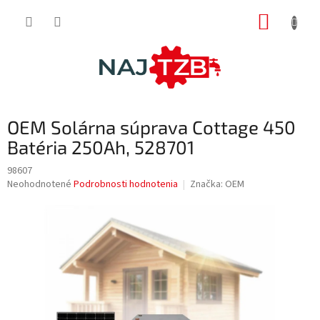
Prejsť
NÁKUP
na
obsah
KOŠÍK
OEM Solárna súprava Cottage 450
Batéria 250Ah, 528701
98607
Priemerné
Neohodnotené
Podrobnosti hodnotenia
Značka:
OEM
hodnotenie
produktu
je
0,0
z
5
hviezdičiek.