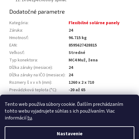
1x bezpečnostný spínač
Dodatočné parametre
Kategória
:
Flexibilné solárne panely
Záruka
:
24
Hmotnosť
:
96.715 kg
EAN
:
8595627428815
Veľkosť
:
Stredné
Typ konektora
:
MC4 Muž, žena
Dĺžka záruky (mesiace)
:
24
Dĺžka záruky na IČO (mesiace)
:
24
Rozmery š x v x h (mm)
:
1260 x 2 x 710
Prevádzková teplota (°C)
:
-20 až 65
Výrobca
:
OEM
Tento web používa súbory cookie. Ďalším prechádzaním
EAN
:
8595627428815
tohto webu vyjadrujete súhlas s ich používaním. Viac
informácií
tu
.
Z
á
Nastavenie
Vytvoril Shoptet Premium
p