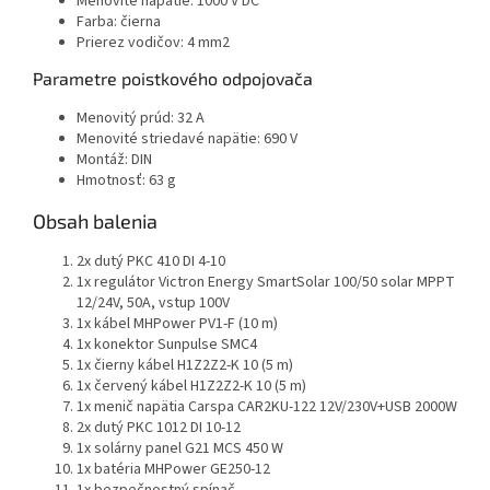
Menovité napätie: 1000 V DC
Farba: čierna
Prierez vodičov: 4 mm2
Parametre poistkového odpojovača
Menovitý prúd: 32 A
Menovité striedavé napätie: 690 V
Montáž: DIN
Hmotnosť: 63 g
Obsah balenia
2x dutý PKC 410 DI 4-10
1x regulátor Victron Energy SmartSolar 100/50 solar MPPT
12/24V, 50A, vstup 100V
1x kábel MHPower PV1-F (10 m)
1x konektor Sunpulse SMC4
1x čierny kábel H1Z2Z2-K 10 (5 m)
1x červený kábel H1Z2Z2-K 10 (5 m)
1x menič napätia Carspa CAR2KU-122 12V/230V+USB 2000W
2x dutý PKC 1012 DI 10-12
1x solárny panel G21 MCS 450 W
1x batéria MHPower GE250-12