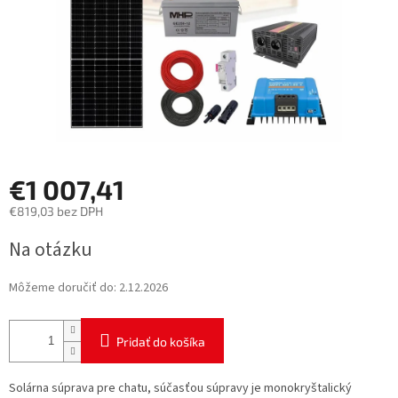
€1 007,41
€819,03 bez DPH
Jednotková
Na otázku
cena:
Môžeme doručiť do:
2.12.2026
Pridať do košíka
Solárna súprava pre chatu, súčasťou súpravy je monokryštalický