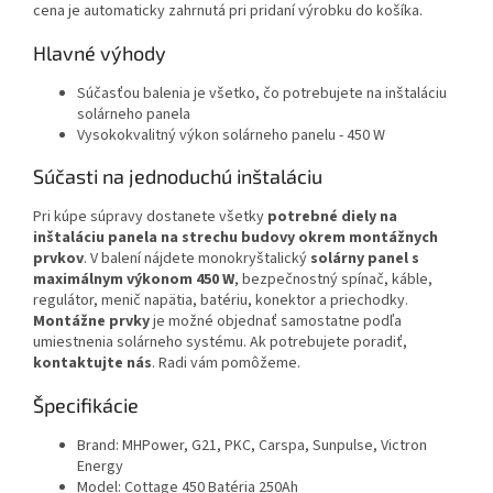
cena je automaticky zahrnutá pri pridaní výrobku do košíka.
Hlavné výhody
Súčasťou balenia je všetko, čo potrebujete na inštaláciu
solárneho panela
Vysokokvalitný výkon solárneho panelu - 450 W
Súčasti na jednoduchú inštaláciu
Pri kúpe súpravy dostanete všetky
potrebné diely na
inštaláciu panela na strechu budovy okrem montážnych
prvkov
. V balení nájdete monokryštalický
solárny panel s
maximálnym výkonom 450 W
, bezpečnostný spínač, káble,
regulátor, menič napätia, batériu, konektor a priechodky.
Montážne prvky
je možné objednať samostatne podľa
umiestnenia solárneho systému. Ak potrebujete poradiť,
kontaktujte nás
. Radi vám pomôžeme.
Špecifikácie
Brand: MHPower, G21, PKC, Carspa, Sunpulse, Victron
Energy
Model: Cottage 450 Batéria 250Ah