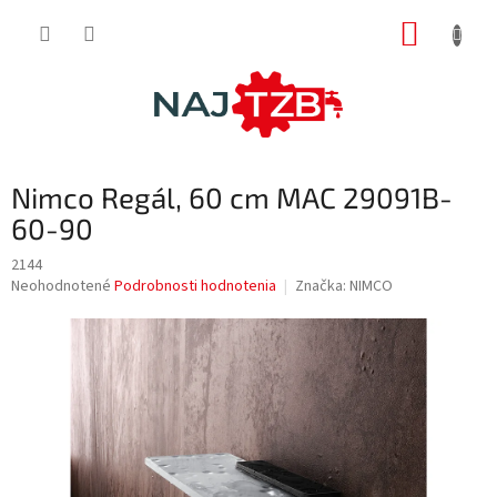
Prejsť
NÁKUP
na
obsah
KOŠÍK
Nimco Regál, 60 cm MAC 29091B-
60-90
2144
Priemerné
Neohodnotené
Podrobnosti hodnotenia
Značka:
NIMCO
hodnotenie
produktu
je
0,0
z
5
hviezdičiek.