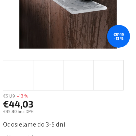
€51,19
–13 %
€51,19
–13 %
€44,03
€35,80 bez DPH
Jednotková
Odosielame do 3-5 dní
cena: