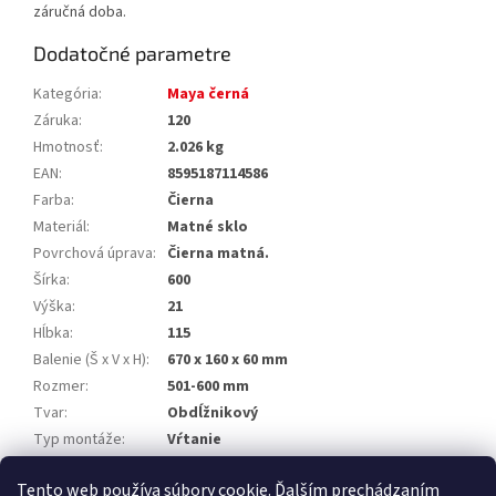
záručná doba.
Dodatočné parametre
Kategória
:
Maya černá
Záruka
:
120
Hmotnosť
:
2.026 kg
EAN
:
8595187114586
Farba
:
Čierna
Materiál
:
Matné sklo
Povrchová úprava
:
Čierna matná.
Šírka
:
600
Výška
:
21
Hĺbka
:
115
Balenie (Š x V x H)
:
670 x 160 x 60 mm
Rozmer
:
501-600 mm
Tvar
:
Obdĺžnikový
Typ montáže
:
Vŕtanie
Výrobca
:
Nimco
Tento web používa súbory cookie. Ďalším prechádzaním
EAN
:
8595187114586