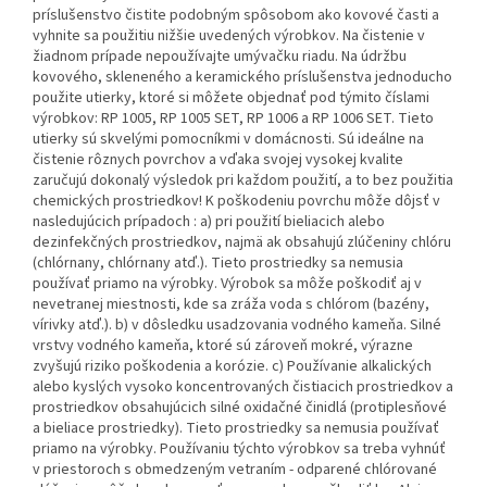
príslušenstvo čistite podobným spôsobom ako kovové časti a
vyhnite sa použitiu nižšie uvedených výrobkov. Na čistenie v
žiadnom prípade nepoužívajte umývačku riadu. Na údržbu
kovového, skleneného a keramického príslušenstva jednoducho
použite utierky, ktoré si môžete objednať pod týmito číslami
výrobkov: RP 1005, RP 1005 SET, RP 1006 a RP 1006 SET. Tieto
utierky sú skvelými pomocníkmi v domácnosti. Sú ideálne na
čistenie rôznych povrchov a vďaka svojej vysokej kvalite
zaručujú dokonalý výsledok pri každom použití, a to bez použitia
chemických prostriedkov! K poškodeniu povrchu môže dôjsť v
nasledujúcich prípadoch : a) pri použití bieliacich alebo
dezinfekčných prostriedkov, najmä ak obsahujú zlúčeniny chlóru
(chlórnany, chlórnany atď.). Tieto prostriedky sa nemusia
používať priamo na výrobky. Výrobok sa môže poškodiť aj v
nevetranej miestnosti, kde sa zráža voda s chlórom (bazény,
vírivky atď.). b) v dôsledku usadzovania vodného kameňa. Silné
vrstvy vodného kameňa, ktoré sú zároveň mokré, výrazne
zvyšujú riziko poškodenia a korózie. c) Používanie alkalických
alebo kyslých vysoko koncentrovaných čistiacich prostriedkov a
prostriedkov obsahujúcich silné oxidačné činidlá (protiplesňové
a bieliace prostriedky). Tieto prostriedky sa nemusia používať
priamo na výrobky. Používaniu týchto výrobkov sa treba vyhnúť
v priestoroch s obmedzeným vetraním - odparené chlórované