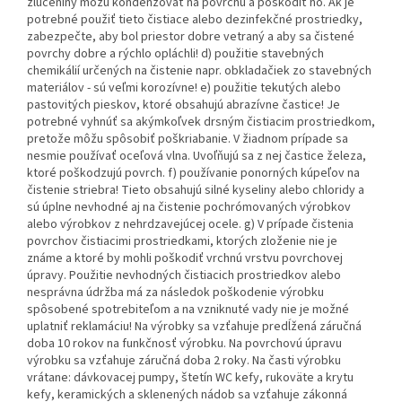
zlúčeniny môžu kondenzovať na povrchu a poškodiť ho. Ak je
potrebné použiť tieto čistiace alebo dezinfekčné prostriedky,
zabezpečte, aby bol priestor dobre vetraný a aby sa čistené
povrchy dobre a rýchlo opláchli! d) použitie stavebných
chemikálií určených na čistenie napr. obkladačiek zo stavebných
materiálov - sú veľmi korozívne! e) použitie tekutých alebo
pastovitých pieskov, ktoré obsahujú abrazívne častice! Je
potrebné vyhnúť sa akýmkoľvek drsným čistiacim prostriedkom,
pretože môžu spôsobiť poškriabanie. V žiadnom prípade sa
nesmie používať oceľová vlna. Uvoľňujú sa z nej častice železa,
ktoré poškodzujú povrch. f) používanie ponorných kúpeľov na
čistenie striebra! Tieto obsahujú silné kyseliny alebo chloridy a
sú úplne nevhodné aj na čistenie pochrómovaných výrobkov
alebo výrobkov z nehrdzavejúcej ocele. g) V prípade čistenia
povrchov čistiacimi prostriedkami, ktorých zloženie nie je
známe a ktoré by mohli poškodiť vrchnú vrstvu povrchovej
úpravy. Použitie nevhodných čistiacich prostriedkov alebo
nesprávna údržba má za následok poškodenie výrobku
spôsobené spotrebiteľom a na vzniknuté vady nie je možné
uplatniť reklamáciu! Na výrobky sa vzťahuje predĺžená záručná
doba 10 rokov na funkčnosť výrobku. Na povrchovú úpravu
výrobku sa vzťahuje záručná doba 2 roky. Na časti výrobku
vrátane: dávkovacej pumpy, štetín WC kefy, rukoväte a krytu
kefy, keramických a sklenených nádob sa vzťahuje zákonná