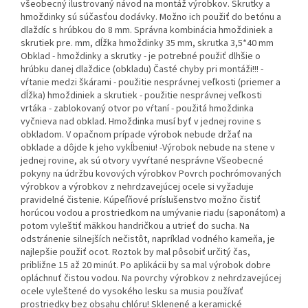
všeobecný ilustrovaný návod na montáž výrobkov. Skrutky a
hmoždinky sú súčasťou dodávky. Možno ich použiť do betónu a
dlaždíc s hrúbkou do 8 mm. Správna kombinácia hmoždiniek a
skrutiek pre. mm, dĺžka hmoždinky 35 mm, skrutka 3,5*40 mm
Obklad - hmoždinky a skrutky - je potrebné použiť dlhšie o
hrúbku danej dlaždice (obkladu) Časté chyby pri montáži!!! -
vŕtanie medzi škárami - použitie nesprávnej veľkosti (priemer a
dĺžka) hmoždiniek a skrutiek - použitie nesprávnej veľkosti
vrtáka - zablokovaný otvor po vŕtaní - použitá hmoždinka
vyčnieva nad obklad. Hmoždinka musí byť v jednej rovine s
obkladom. V opačnom prípade výrobok nebude držať na
obklade a dôjde k jeho vykĺbeniu! -Výrobok nebude na stene v
jednej rovine, ak sú otvory vyvŕtané nesprávne Všeobecné
pokyny na údržbu kovových výrobkov Povrch pochrómovaných
výrobkov a výrobkov z nehrdzavejúcej ocele si vyžaduje
pravidelné čistenie. Kúpeľňové príslušenstvo možno čistiť
horúcou vodou a prostriedkom na umývanie riadu (saponátom) a
potom vyleštiť mäkkou handričkou a utrieť do sucha. Na
odstránenie silnejších nečistôt, napríklad vodného kameňa, je
najlepšie použiť ocot. Roztok by mal pôsobiť určitý čas,
približne 15 až 20 minút. Po aplikácii by sa mal výrobok dobre
opláchnuť čistou vodou. Na povrchy výrobkov z nehrdzavejúcej
ocele vyleštené do vysokého lesku sa musia používať
prostriedky bez obsahu chlóru! Sklenené a keramické