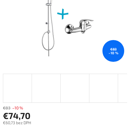
€83
–10 %
€83
–10 %
€74,70
€60,73 bez DPH