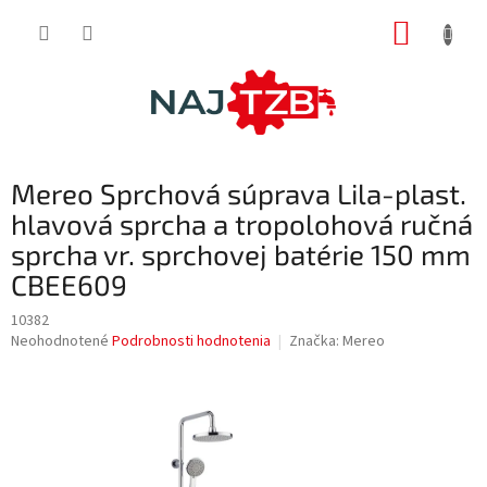
Prejsť
NÁKUP
na
obsah
KOŠÍK
Mereo Sprchová súprava Lila-plast.
hlavová sprcha a tropolohová ručná
sprcha vr. sprchovej batérie 150 mm
CBEE609
10382
Priemerné
Neohodnotené
Podrobnosti hodnotenia
Značka:
Mereo
hodnotenie
produktu
je
0,0
z
5
hviezdičiek.