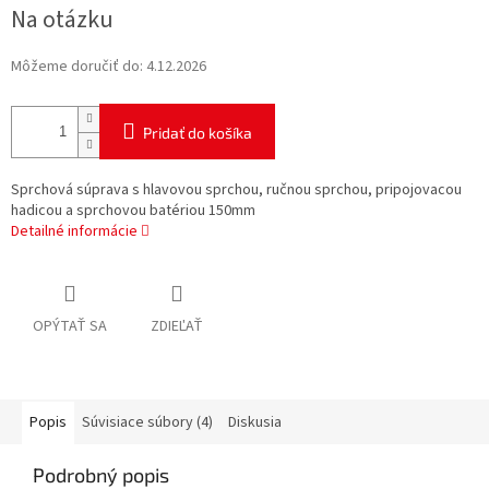
Jednotková
Na otázku
cena:
Môžeme doručiť do:
4.12.2026
Pridať do košíka
Sprchová súprava s hlavovou sprchou, ručnou sprchou, pripojovacou
hadicou a sprchovou batériou 150mm
Detailné informácie
OPÝTAŤ SA
ZDIEĽAŤ
Popis
Súvisiace súbory (4)
Diskusia
Podrobný popis