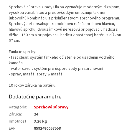
Sprchová súprava z rady Lila sa vyznačuje moderným dizajnom,
vysokou variabilitou a predovšetkým umožňuje takmer
ľubovoľnú kombináciu s príslušenstvom sprchového programu.
Sprchový set obsahuje trojpolohovú ručnú sprchovú hlavicu,
hlavovú sprchu, dvouzámkovú nerezovú pripojovaciu hadicu s
dĺžkou 150 cm a pripojovaciu hadicu k nástennej batérii s dĺžkou
57 cm.
Funkcie sprchy:
- fast clean: systém ľahkého očistenie od usadenín vodného
kameňa
- water saver: systém pre úsporu vody pri sprchovaní
- spray, masáž, spray & masáž
10 rokov záruka na batériu.
Dodatočné parametre
Kategória
:
Sprchové súpravy
Záruka
:
24
Hmotnosť
:
3.26 kg
EAN
:
8592480057558