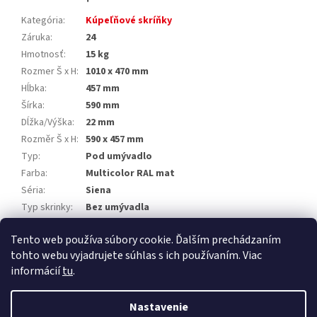
Kategória
:
Kúpeľňové skríňky
Záruka
:
24
Hmotnosť
:
15 kg
Rozmer Š x H
:
1010 x 470 mm
Hĺbka
:
457 mm
Šírka
:
590 mm
Dĺžka/Výška
:
22 mm
Rozměr Š x H
:
590 x 457 mm
Typ
:
Pod umývadlo
Farba
:
Multicolor RAL mat
Séria
:
Siena
Typ skrinky
:
Bez umývadla
Umiestnenie
:
Na zavesenie
Tento web používa súbory cookie. Ďalším prechádzaním
Výrobca
:
Mereo
tohto webu vyjadrujete súhlas s ich používaním. Viac
informácií
tu
.
Z
á
Nastavenie
Vytvoril Shoptet Premium
p