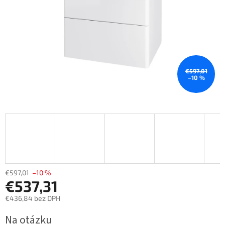
€597,01
–10 %
€597,01
–10 %
€537,31
€436,84 bez DPH
Jednotková
Na otázku
cena: