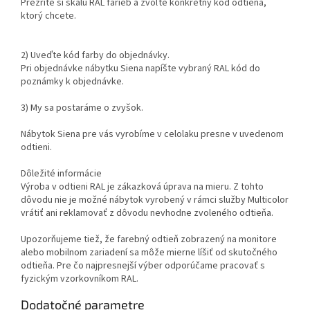
Prezrite si škálu RAL farieb a zvoľte konkrétny kód odtieňa,
ktorý chcete.
2) Uveďte kód farby do objednávky.
Pri objednávke nábytku Siena napíšte vybraný RAL kód do
poznámky k objednávke.
3) My sa postaráme o zvyšok.
Nábytok Siena pre vás vyrobíme v celolaku presne v uvedenom
odtieni.
Dôležité informácie
Výroba v odtieni RAL je zákazková úprava na mieru. Z tohto
dôvodu nie je možné nábytok vyrobený v rámci služby Multicolor
vrátiť ani reklamovať z dôvodu nevhodne zvoleného odtieňa.
Upozorňujeme tiež, že farebný odtieň zobrazený na monitore
alebo mobilnom zariadení sa môže mierne líšiť od skutočného
odtieňa. Pre čo najpresnejší výber odporúčame pracovať s
fyzickým vzorkovníkom RAL.
Dodatočné parametre