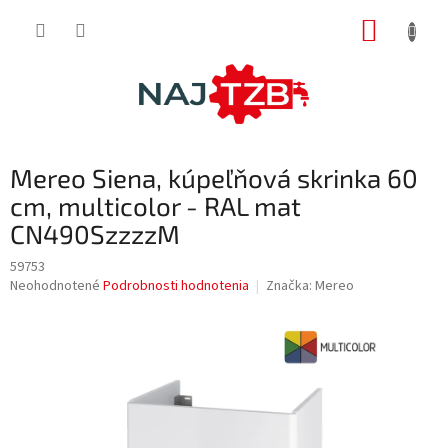
Prejsť
NÁKUP
na
obsah
KOŠÍK
Mereo Siena, kúpeľňová skrinka 60
cm, multicolor - RAL mat
CN490SzzzzM
59753
Priemerné
Neohodnotené
Podrobnosti hodnotenia
Značka:
Mereo
hodnotenie
produktu
je
0,0
z
5
hviezdičiek.