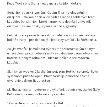
Kúpeľňová séria Siena – elegancia v každom detaile
Séria Siena vyniká jemnými, čistými líniami a elegantným
dizajnom. Celá kompozícia vychádza z ladne zaoblených hrán
kúpeľňových skriniek, ktoré harmonicky dopĺňajú umývadlá,
dubové masívne dosky, vysoké skrine aj galerky.
Celolakované prevedenie zahŕňa nielen čelá zásuviek, ale aj ich
bočné strany – pre dokonalý a jednotný vzhľad z každého uhla.
Zaujímavosťou je možnosť výberu medzi keramickým a liatym
umývadlom, pričom obe varianty sú vybavené dvomi otvormi na
batérie a jedným odtokom – ideálne riešenie pre modernú
kúpeľňu.
Skrinky sú vybavené kvalitnými pojazdmi Hettich so spoľahlivým
systémom push-to-open, ktorý zaručuje pohodlné a tiché
otváranie s dlhou životnosťou.
Služba Multicolor – vyberte si akýkoľvek odtieň z rozsiahlej škály
RAL farieb presne podľa vašich predstáv.
1) Vyberte si odtieň zo vzorkovníka RAL.