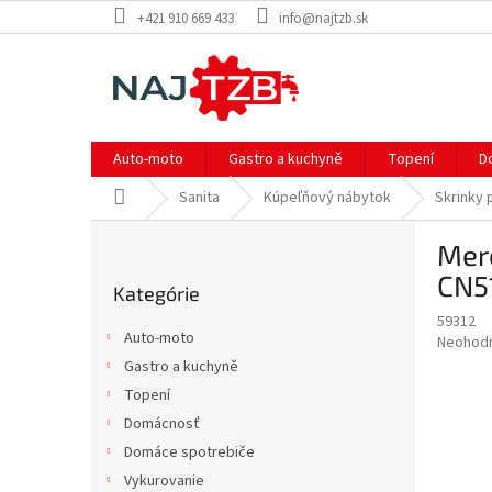
Prejsť
+421 910 669 433
info@najtzb.sk
na
obsah
Auto-moto
Gastro a kuchyně
Topení
D
Domov
Sanita
Kúpeľňový nábytok
Skrinky
B
Mere
o
Preskočiť
č
CN5
Kategórie
kategórie
n
59312
ý
Auto-moto
Priemer
Neohod
p
hodnote
Gastro a kuchyně
a
produkt
Topení
n
je
e
Domácnosť
0,0
z
l
Domáce spotrebiče
5
Vykurovanie
hviezdič