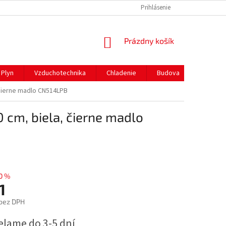
REKLAMAČNÝ PORIADOK
PREPRAVA A PLATBY
Prihlásenie
NÁKUPNÝ
Prázdny košík
KOŠÍK
Plyn
Vzduchotechnika
Chladenie
Budova
Gastro 
 čierne madlo CN514LPB
 cm, biela, čierne madlo
0 %
1
bez DPH
ová
elame do 3-5 dní