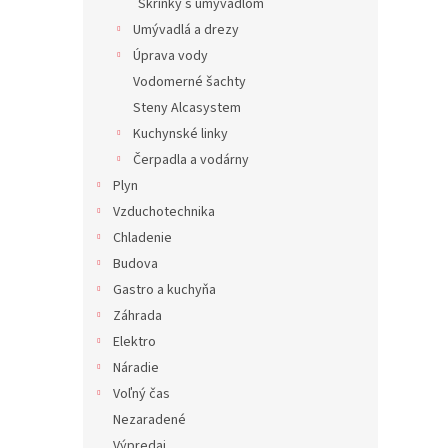
Skrinky s umývadlom
Umývadlá a drezy
Úprava vody
Vodomerné šachty
Steny Alcasystem
Kuchynské linky
Čerpadla a vodárny
Plyn
Vzduchotechnika
Chladenie
Budova
Gastro a kuchyňa
Záhrada
Elektro
Náradie
Voľný čas
Nezaradené
Výpredaj