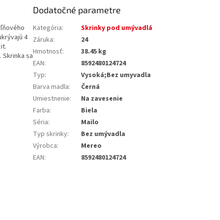
Dodatočné parametre
eľňového
Kategória
:
Skrinky pod umývadlá
ukrývajú 4
Záruka
:
24
it.
Hmotnosť
:
38.45 kg
. Skrinka sa
EAN
:
8592480124724
Typ
:
Vysoká;Bez umyvadla
Barva madla
:
Černá
Umiestnenie
:
Na zavesenie
Farba
:
Biela
Séria
:
Mailo
Typ skrinky
:
Bez umývadla
Výrobca
:
Mereo
EAN
:
8592480124724