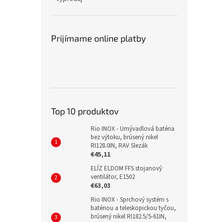
Prijímame online platby
Top 10 produktov
Rio INOX - Umývadlová batéria
bez výtoku, brúsený nikel
RI128.0IN, RAV Slezák
€45,11
ELÍZ ELDOM FFS stojanový
ventilátor, E1502
€63,03
Rio INOX - Sprchový systém s
batériou a teleskopickou tyčou,
brúsený nikel RI182.5/5-61IN,