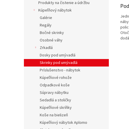
Produkty na čistenie a údržbu
Pod
Kúpeľňový nábytok
Jedn
Galérie
náby
Regály
polic
Otoče
Bočné skrinky
dodá
Osobné váhy
Zrkadlá
Dosky pod umývadlá
Skrinky pod umývadlá
Príslušenstvo - nábytok
Kúpeľňové rohože
Odpadkové koše
Súpravy nábytku
Sedadlá a stoličky
Kúpeľňové skríňky
Koše na bielizeň
Kúpeľňový nábytok Aplomo