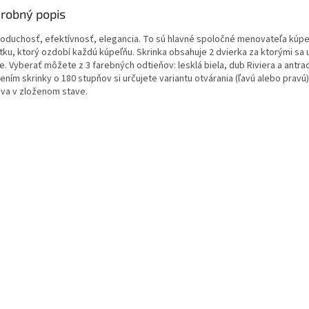
robný popis
oduchosť, efektívnosť, elegancia. To sú hlavné spoločné menovateľa kúp
tku, ktorý ozdobí každú kúpeľňu. Skrinka obsahuje 2 dvierka za ktorými sa 
e. Vyberať môžete z 3 farebných odtieňov: lesklá biela, dub Riviera a antrac
ním skrinky o 180 stupňov si určujete variantu otvárania (ľavú alebo pravú)
va v zloženom stave.