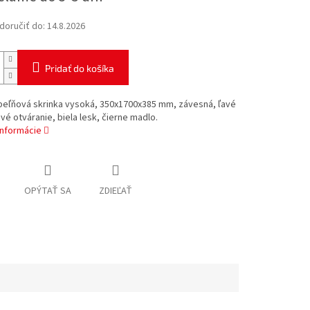
oručiť do:
14.8.2026
Pridať do košíka
úpeľňová skrinka vysoká, 350x1700x385 mm, závesná, ľavé
vé otváranie, biela lesk, čierne madlo.
informácie
OPÝTAŤ SA
ZDIEĽAŤ