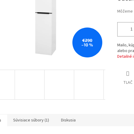
Môžeme d
€290
–10 %
Mailo, k
alebo pra
Detailné 
TLAČ
s
Súvisiace súbory (1)
Diskusia