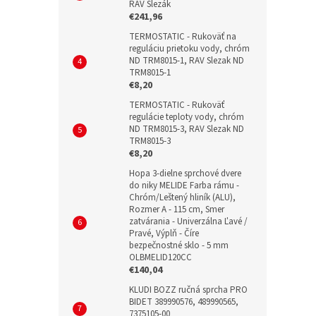
RAV Slezák
€241,96
TERMOSTATIC - Rukoväť na
reguláciu prietoku vody, chróm
ND TRM8015-1, RAV Slezak ND
TRM8015-1
€8,20
TERMOSTATIC - Rukoväť
regulácie teploty vody, chróm
ND TRM8015-3, RAV Slezak ND
TRM8015-3
€8,20
Hopa 3-dielne sprchové dvere
do niky MELIDE Farba rámu -
Chróm/Leštený hliník (ALU),
Rozmer A - 115 cm, Smer
zatvárania - Univerzálna Ľavé /
Pravé, Výplň - Číre
bezpečnostné sklo - 5 mm
OLBMELID120CC
€140,04
KLUDI BOZZ ručná sprcha PRO
BIDET 389990576, 489990565,
7375105-00