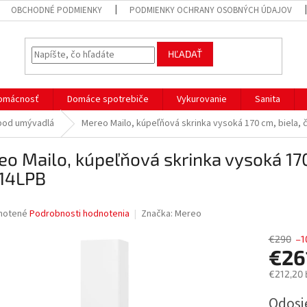
OBCHODNÉ PODMIENKY
PODMIENKY OCHRANY OSOBNÝCH ÚDAJOV
HĽADAŤ
omácnosť
Domáce spotrebiče
Vykurovanie
Sanita
 pod umývadlá
Mereo Mailo, kúpeľňová skrinka vysoká 170 cm, biela,
o Mailo, kúpeľňová skrinka vysoká 170
14LPB
né
notené
Podrobnosti hodnotenia
Značka:
Mereo
nie
u
€290
–1
€26
€212,20 
Jednotk
Odosi
iek.
cena: