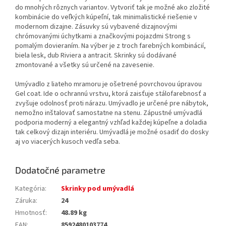
do mnohých rôznych variantov. Vytvoriť tak je možné ako zložité
kombinácie do veľkých kúpeľní, tak minimalistické riešenie v
modernom dizajne. Zásuvky sú vybavené dizajnovými
chrómovanými úchytkami a značkovými pojazdmi Strong s
pomalým dovieraním. Na výber je z troch farebných kombinácií,
biela lesk, dub Riviera a antracit. Skrinky sú dodávané
zmontované a všetky sú určené na zavesenie.
Umývadlo z liateho mramoru je ošetrené povrchovou úpravou
Gel coat. Ide o ochrannú vrstvu, ktorá zaisťuje stálofarebnosť a
zvyšuje odolnosť proti nárazu. Umývadlo je určené pre nábytok,
nemožno inštalovať samostatne na stenu. Zápustné umývadlá
podporia moderný a elegantný vzhľad každej kúpeľne a doladia
tak celkový dizajn interiéru. Umývadlá je možné osadiť do dosky
aj vo viacerých kusoch vedľa seba.
Dodatočné parametre
Kategória
:
Skrinky pod umývadlá
Záruka
:
24
Hmotnosť
:
48.89 kg
EAN
:
8592480103774