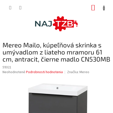
Prejsť
NÁKUP
na
obsah
KOŠÍK
Mereo Mailo, kúpeľňová skrinka s
umývadlom z liateho mramoru 61
cm, antracit, čierne madlo CN530MB
59321
Priemerné
Neohodnotené
Podrobnosti hodnotenia
Značka:
Mereo
hodnotenie
produktu
je
0,0
z
5
hviezdičiek.