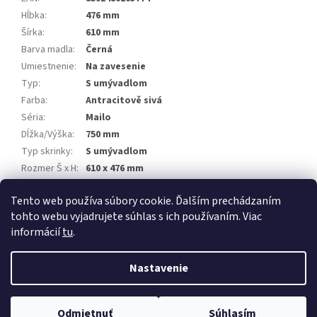
Hĺbka
:
476 mm
Šírka
:
610 mm
Barva madla
:
Černá
Umiestnenie
:
Na zavesenie
Typ
:
S umývadlom
Farba
:
Antracitově sivá
Séria
:
Mailo
Dĺžka/Výška
:
750 mm
Typ skrinky
:
S umývadlom
Rozmer Š x H
:
610 x 476 mm
Výrobca
:
Mereo
Tento web používa súbory cookie. Ďalším prechádzaním
EAN
:
8592480103774
tohto webu vyjadrujete súhlas s ich používaním. Viac
informácií
tu
.
Z
á
Nastavenie
Vytvoril Shoptet Premium
p
ä
t
Odmietnuť
Súhlasím
Copyright 2026
NajTZB.sk
. Všetky práva vyhradené.