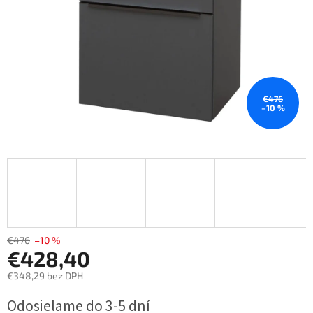
€476
–10 %
€476
–10 %
€428,40
€348,29 bez DPH
Jednotková
Odosielame do 3-5 dní
cena: