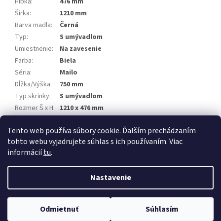
Hĺbka
:
476 mm
Šírka
:
1210 mm
Barva madla
:
Černá
Typ
:
S umývadlom
Umiestnenie
:
Na zavesenie
Farba
:
Biela
Séria
:
Mailo
Dĺžka/Výška
:
750 mm
Typ skrinky
:
S umývadlom
Rozmer Š x H
:
1210 x 476 mm
Výrobca
:
Mereo
Tento web používa súbory cookie. Ďalším prechádzaním
EAN
:
8592480103972
tohto webu vyjadrujete súhlas s ich používaním. Viac
informácií
tu
.
Z
á
Nastavenie
Vytvoril Shoptet Premium
p
ä
t
Odmietnuť
Súhlasím
Copyright 2026
NajTZB.sk
. Všetky práva vyhradené.
i