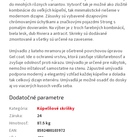
do mnohých rôznych variantov. Vytvoriť tak je možné ako zložité
kombinácie do veľkých kúpeľní, tak minimalistické riešenie v
modernom dizajne. Zásuvky sú vybavené dizajnovými
chrómovanými úchytkami a značkovými pojazdmi Strong s
pomalým dovieraním. Na výber je z troch farebných kombinácií,
biela lesk, dub Riviera a antracit. Skrinky sú dodávané
zmontované a všetky sú určené na zavesenie.
Umývadlo z liateho mramoru je ošetrené povrchovou úpravou
Gel coat. Ide o ochrannú vrstvu, ktorá zaisťuje stálofarebnosť a
zvyšuje odolnosť proti nárazu. Umývadlo je určené pre nábytok,
nemožno inštalovať samostatne na stenu. Zápustné umývadlá
podporia moderný a elegantný vzhľad každej kúpeľne a doladia
tak celkový dizajn interiéru. Umývadlá je možné osadiť do dosky
aj vo viacerých kusoch vedľa seba.
Dodatočné parametre
Kategória
:
Kúpeľňové skríňky
Záruka
:
24
Hmotnosť
:
87.5 kg
EAN
:
8592480103972