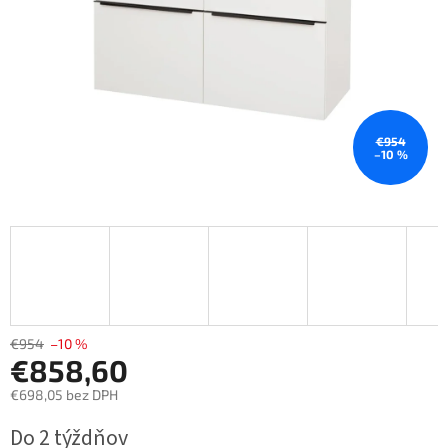
€954
–10 %
€954
–10 %
€858,60
€698,05 bez DPH
Jednotková
Do 2 týždňov
cena: