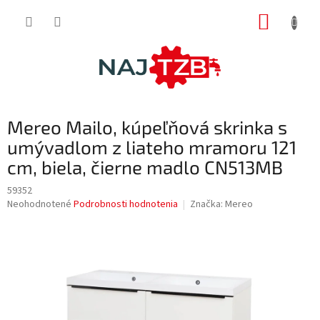
Prejsť
NÁKUP
na
obsah
KOŠÍK
Mereo Mailo, kúpeľňová skrinka s
umývadlom z liateho mramoru 121
cm, biela, čierne madlo CN513MB
59352
Priemerné
Neohodnotené
Podrobnosti hodnotenia
Značka:
Mereo
hodnotenie
produktu
je
0,0
z
5
hviezdičiek.