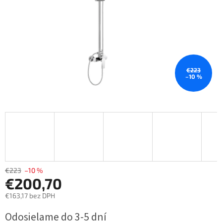
€223
–10 %
€223
–10 %
€200,70
€163,17 bez DPH
Jednotková
Odosielame do 3-5 dní
cena: