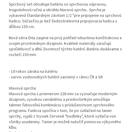
Sprchový set obsahuje batériu so sprchovou súpravou,
trojpolohovú ručnú a okrúhlu hlavovú sprchu.. Sprcha je
vybavená štandardným závitom 1/2 "pre pripojenie na sprchovú
hadicu. Súčasťou je tiež šedostrieborná pripojovacia hadica s
dĺžkou 150 cm.
Nová séria Dita zaujme na prvý pohľad robustnou konštrukciou a
svojim prvotriednym dizajnom. Kvalitné materiály zaručujú
spoľahlivosť a dlhú životnosť týchto batérií. Batériu dodávame s
rozteči 150 mm.
- 10 rokov záruka na batériu
- servis vodovodných batérií zaistený v rámci ČR a SR
Hlavová sprcha:
Hlavová sprcha s priemerom 226 mm sa vyznačuje moderným
dizajnom, vysokou variabilitou a predovšetkým umožňuje
takmer ľubovoľnú kombináciu s príslušenstvom sprchového
programu. Funkcia spočíva v tom, že po zatlačení na tanier
sprchy, vyjdú z trysiek červené "bodlinky", ktoré vytlačia von
všetky usadeniny. Tanier je možné natočiť pomocou výkyvného
kĺbu.