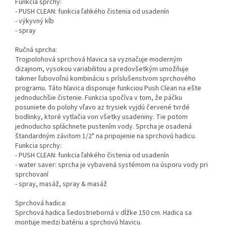
Funkcia sprchy:
- PUSH CLEAN: funkcia ľahkého čistenia od usadenín
- výkyvný kĺb
- spray
Ručná sprcha:
Trojpolohová sprchová hlavica sa vyznačuje moderným
dizajnom, vysokou variabilitou a predovšetkým umožňuje
takmer ľubovoľnú kombináciu s príslušenstvom sprchového
programu. Táto hlavica disponuje funkciou Push Clean na ešte
jednoduchšie čistenie. Funkcia spočíva v tom, že páčku
posuniete do polohy vľavo az trysiek vyjdú červené tvrdé
bodlinky, ktoré vytlačia von všetky usadeniny. Tie potom
jednoducho spláchnete pustením vody. Sprcha je osadená
štandardným závitom 1/2" na pripojenie na sprchovú hadicu.
Funkcia sprchy:
- PUSH CLEAN: funkcia ľahkého čistenia od usadenín
- water saver: sprcha je vybavená systémom na úsporu vody pri
sprchovaní
- spray, masáž, spray & masáž
Sprchová hadica:
Sprchová hadica šedostrieborná v dĺžke 150 cm. Hadica sa
montuje medzi batériu a sprchovú hlavicu.