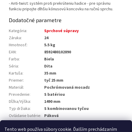
- Anti-twist: systém proti prekrúteniu hadice - pre správnu
funkciu pripojte dlhšiu kónusovú koncovku na ručnú sprchu.
Dodatočné parametre
Kategória
:
Sprchové súpravy
Záruka
:
24
Hmotnosť
:
5.5 kg
EAN
:
8592480102890
Farba
:
Biela
Séria
:
Dita
Kartuša
:
35 mm
Priemer
:
tyč 25 mm
Materiál
:
Pochrómovaná mosadz
Prevedenie
:
S batériou
Dĺžka/Výška
:
1490 mm
Typ držiaka
:
S kombinovanou tyčou
Ovládanie batérie
:
Páková
Výrobca
:
Mereo
Tento web používa súbory cookie. Ďalším prechádzaním
EAN
:
8592480102890