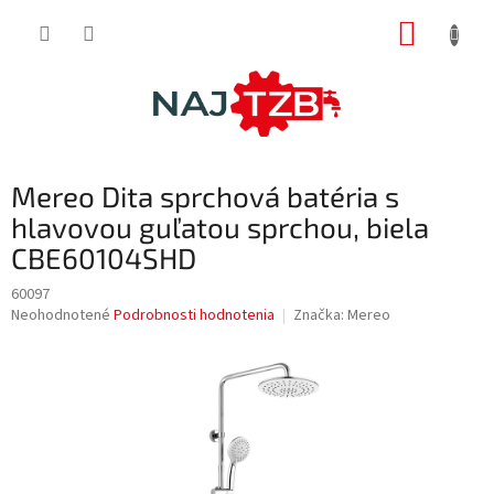
Prejsť
NÁKUP
na
obsah
KOŠÍK
Mereo Dita sprchová batéria s
hlavovou guľatou sprchou, biela
CBE60104SHD
60097
Priemerné
Neohodnotené
Podrobnosti hodnotenia
Značka:
Mereo
hodnotenie
produktu
je
0,0
z
5
hviezdičiek.