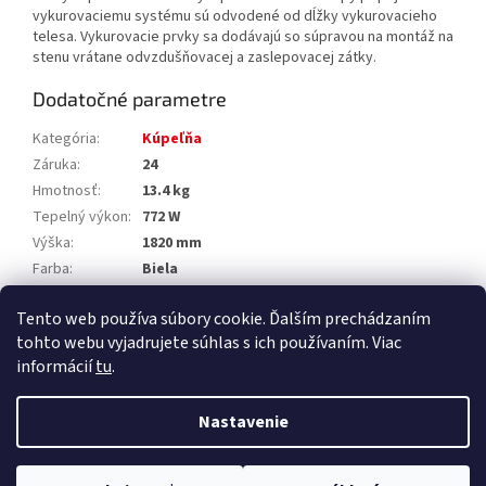
vykurovaciemu systému sú odvodené od dĺžky vykurovacieho
telesa. Vykurovacie prvky sa dodávajú so súpravou na montáž na
stenu vrátane odvzdušňovacej a zaslepovacej zátky.
Dodatočné parametre
Kategória
:
Kúpeľňa
Záruka
:
24
Hmotnosť
:
13.4 kg
Tepelný výkon
:
772 W
Výška
:
1820 mm
Farba
:
Biela
Dĺžka
:
450 mm
Tento web používa súbory cookie. Ďalším prechádzaním
Výrobca
:
KORADO
tohto webu vyjadrujete súhlas s ich používaním. Viac
informácií
tu
.
Z
á
Nastavenie
Vytvoril Shoptet Premium
p
ä
t