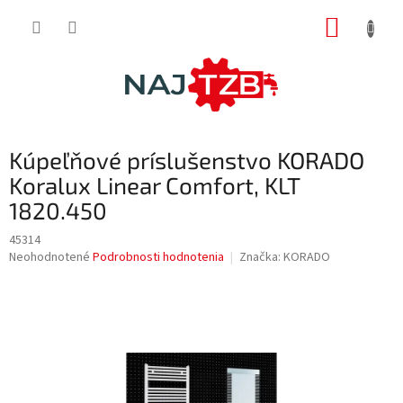
Prejsť
NÁKUP
na
obsah
KOŠÍK
Kúpeľňové príslušenstvo KORADO
Koralux Linear Comfort, KLT
1820.450
45314
Priemerné
Neohodnotené
Podrobnosti hodnotenia
Značka:
KORADO
hodnotenie
produktu
je
0,0
z
5
hviezdičiek.