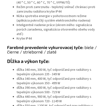
(40 ° C, 50 ° C, 60 ° C, 70 ° C, VYPNUTÉ)
Režim proti zamrznutiu - teplotný snímač chrániaci proti
zamrznutiu radiátora krytie IP44
Nízka spotreba energie v pohotovostnom režime
(aplikácia pokročilý systém elektronického riadenia)
Inteligentné riadenie práce (okrem iného: signalizácia
porúch zariadenia, signalizácia otvoreného obehu vody
atď.)
Krytie IP44
Farebné prevedenie vykurovacej tyče:
biele /
čierne / strieborné / zlaté
Dĺžka a výkon tyče:
dĺžka 340 mm, 300 W, tyč odporúčaná pre radiátory s
tepelným výkonom 235 - 349 W
dĺžka 340 mm, 400 W, tyč odporúčaná pre radiátory s
tepelným výkonom 350 - 499 W
dĺžka 390 mm, 600 W, tyč odporúčaná pre radiátory s
tepelným výkonom 500 - 719 W
dĺžka 440 mm, 900 W, tyč odporúčaná pre radiátory s
tepelným výkonom 720 - 1149 W
dĺžka 550 mm, 1200 W, tyč odporúčaná pre radiátory s