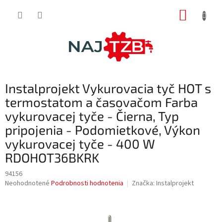
Prejsť
NÁKUP
na
obsah
KOŠÍK
Instalprojekt Vykurovacia tyč HOT s
termostatom a časovačom Farba
vykurovacej tyče - Čierna, Typ
pripojenia - Podomietkové, Výkon
vykurovacej tyče - 400 W
RDOHOT36BKRK
94156
Priemerné
Neohodnotené
Podrobnosti hodnotenia
Značka:
Instalprojekt
hodnotenie
produktu
je
0,0