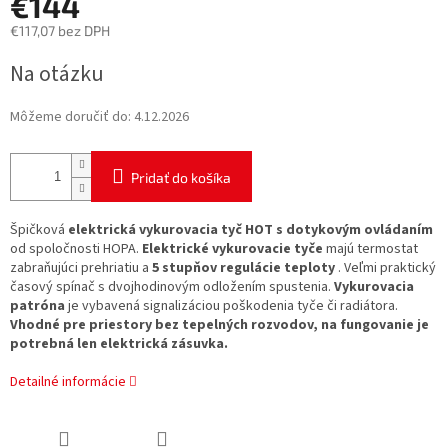
€144
€117,07 bez DPH
Jednotková
Na otázku
cena:
Môžeme doručiť do:
4.12.2026
Pridať do košíka
Špičková
elektrická vykurovacia tyč HOT s dotykovým ovládaním
od spoločnosti HOPA.
Elektrické vykurovacie tyče
majú termostat
zabraňujúci prehriatiu a
5 stupňov regulácie teploty
. Veľmi praktický
časový spínač s dvojhodinovým odložením spustenia.
Vykurovacia
patróna
je vybavená signalizáciou poškodenia tyče či radiátora.
Vhodné pre priestory bez tepelných rozvodov, na fungovanie je
potrebná len elektrická zásuvka.
Detailné informácie