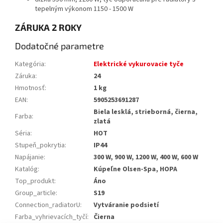
tepelným výkonom 1150 - 1500 W
ZÁRUKA 2 ROKY
Dodatočné parametre
Kategória
:
Elektrické vykurovacie tyče
Záruka
:
24
Hmotnosť
:
1 kg
EAN
:
5905253691287
Biela lesklá, strieborná, čierna,
Farba
:
zlatá
Séria
:
HOT
Stupeň_pokrytia
:
IP44
Napájanie
:
300 W, 900 W, 1200 W, 400 W, 600 W
Katalóg
:
Kúpeľne Olsen-Spa, HOPA
Top_produkt
:
Áno
Group_article
:
S19
Connection_radiatorU
:
Vytváranie podsietí
Farba_vyhrievacích_tyčí
:
Čierna