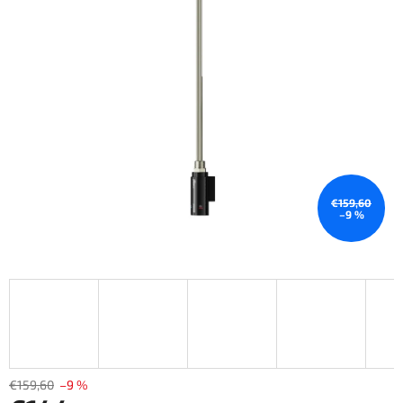
z
5
hviezdičiek.
€159,60
–9 %
€159,60
–9 %