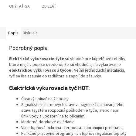
OPÝTAŤ SA
ZDIEĽAŤ
Popis
Diskusia
Podrobný popis
Elektrické vykurovacie tyče
sú vhodné pre kúpeľňové rebríky,
ktoré majú v popise uvedené, že sú vhodné aj na vykurovanie
elektrickou vykurovacou tyčou
. Veľmi jednoduchá inštalácia,
tyč sa iba zasunie do radiátora a zapojí do zásuvky.
Elektrická vykurovacia tyč HOT:
Časový spínač na 2 hodiny
Signalizácia alarmových stavov - signalizácia havarijného
stavu (systém rozpozná poškodenie tyče, alebo napr.
únik vody a upozorní na to blikaním)
Moderné dotykové ovládanie
Viacstupňová ochrana - termostat zabraňujúci prehriatiu
Funkčné pracovné programy - 5 stupňov regulácie teploty