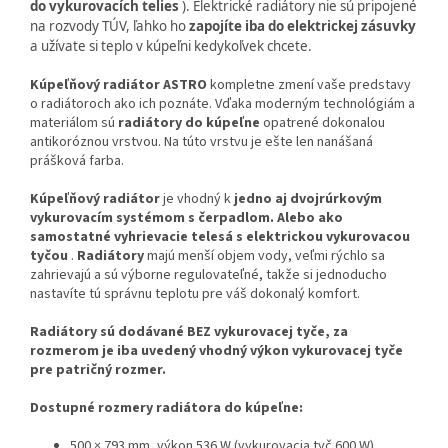
do vykurovacích telies
). Elektrické radiátory nie sú pripojené
na rozvody TÚV, ľahko ho
zapojíte iba do elektrickej zásuvky
a užívate si teplo v kúpeľni kedykoľvek chcete.
Kúpeľňový radiátor ASTRO
kompletne zmení vaše predstavy
o radiátoroch ako ich poznáte. Vďaka moderným technológiám a
materiálom sú
radiátory do kúpeľne
opatrené dokonalou
antikoróznou vrstvou. Na túto vrstvu je ešte len nanášaná
prášková farba.
Kúpeľňový radiátor
je vhodný k
jedno aj dvojrúrkovým
vykurovacím systémom s čerpadlom. Alebo ako
samostatné vyhrievacie telesá s elektrickou vykurovacou
tyčou
.
Radiátory
majú menší objem vody, veľmi rýchlo sa
zahrievajú a sú výborne regulovateľné, takže si jednoducho
nastavíte tú správnu teplotu pre váš dokonalý komfort.
Radiátory sú dodávané BEZ vykurovacej tyče, za
rozmerom je iba uvedený vhodný výkon vykurovacej tyče
pre patričný rozmer.
Dostupné rozmery radiátora do kúpeľne:
500 × 793 mm, výkon 536 W (vykurovacia tyč 600 W)