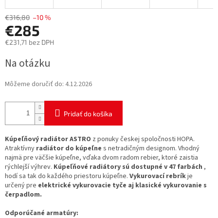
€316,80
–10 %
€285
€231,71 bez DPH
Jednotková
Na otázku
cena:
Môžeme doručiť do:
4.12.2026
Pridať do košíka
Kúpeľňový radiátor ASTRO
z ponuky českej spoločnosti HOPA.
Atraktívny
radiátor do kúpeľne
s netradičným designom. Vhodný
najmä pre väčšie kúpeľne, vďaka dvom radom rebier, ktoré zaistia
rýchlejší výhrev.
Kúpeľňové radiátory sú dostupné v 47 farbách
,
hodí sa tak do každého priestoru kúpeľne.
Vykurovací rebrík
je
určený pre
elektrické vykurovacie tyče aj klasické vykurovanie s
čerpadlom.
Odporúčané armatúry: