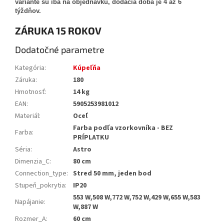
variante sú iba na objednávku, dodacia doba je 4 až 6
týždňov.
ZÁRUKA 15 ROKOV
Dodatočné parametre
Kategória
:
Kúpeľňa
Záruka
:
180
Hmotnosť
:
14 kg
EAN
:
5905253981012
Materiál
:
Oceľ
Farba podľa vzorkovníka - BEZ
Farba
:
PRÍPLATKU
Séria
:
Astro
Dimenzia_C
:
80 cm
Connection_type
:
Stred 50 mm, jeden bod
Stupeň_pokrytia
:
IP20
553 W,508 W,772 W,752 W,429 W,655 W,583
Napájanie
:
W,887 W
Rozmer_A
:
60 cm