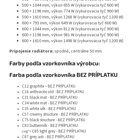
500 × 1044 mm, výkon 655 W (vykurovacia tyč 600 W)
500 × 1198 mm, výkon 774 W (vykurovacia tyč 900 W)
500 × 1610 mm, výkon 1268 W (vykurovacia tyč 1200 W)
600 × 793 mm, výkon 649 W (vykurovacia tyč 600 W)
600 × 1044 mm, výkon 812 W (vykurovacia tyč 900 W)
600 × 1198 mm, výkon 981 W (vykurovacia tyč 900 W)
600 × 1610 mm, výkon 1498 W (vykurovacia tyč 1200 W)
Pripojenie radiátora:
spodné, centrálne 50 mm
Farby podľa vzorkovníka výrobcu:
Farba podľa vzorkovníka BEZ PRÍPLATKU
C12 graphite – BEZ PRÍPLATKU
C16 anthracite old -
BEZ PRÍPLATKU
C31 black mat - BEZ PRÍPLATKU
C34 white mat - BEZ PRÍPLATKU
C35 white silk - BEZ PRÍPLATKU
C57 creamy structure - BEZ PRÍPLATKU
C75 black structure - BEZ PRÍPLATKU
C83 buttermilk - BEZ PRÍPLATKU
C85 light grey - BEZ PRÍPLATKU
cing">
C87 grey ash - BEZ PRÍPLATKU