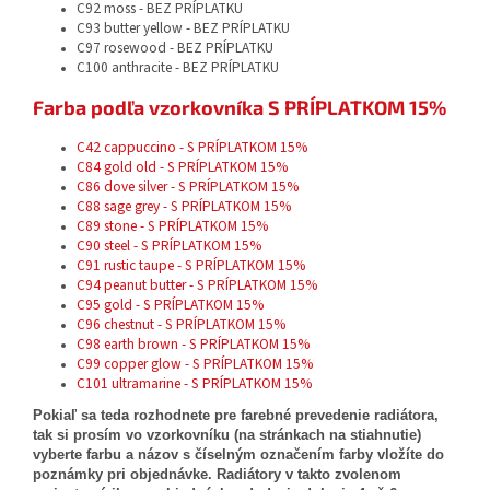
C92 moss - BEZ PRÍPLATKU
C93 butter yellow - BEZ PRÍPLATKU
C97 rosewood - BEZ PRÍPLATKU
C100 anthracite - BEZ PRÍPLATKU
Farba podľa vzorkovníka S PRÍPLATKOM 15%
C42 cappuccino - S PRÍPLATKOM 15%
C84 gold old - S PRÍPLATKOM 15%
C86 dove silver - S PRÍPLATKOM 15%
C88 sage grey - S PRÍPLATKOM 15%
C89 stone - S PRÍPLATKOM 15%
C90 steel - S PRÍPLATKOM 15%
C91 rustic taupe - S PRÍPLATKOM 15%
C94 peanut butter - S PRÍPLATKOM 15%
C95 gold - S PRÍPLATKOM 15%
C96 chestnut - S PRÍPLATKOM 15%
C98 earth brown - S PRÍPLATKOM 15%
C99 copper glow - S PRÍPLATKOM 15%
C101 ultramarine - S PRÍPLATKOM 15%
Pokiaľ sa teda rozhodnete pre farebné prevedenie radiátora,
tak si prosím vo vzorkovníku (na stránkach na stiahnutie)
vyberte farbu a názov s číselným označením farby vložíte do
poznámky pri objednávke. Radiátory v takto zvolenom