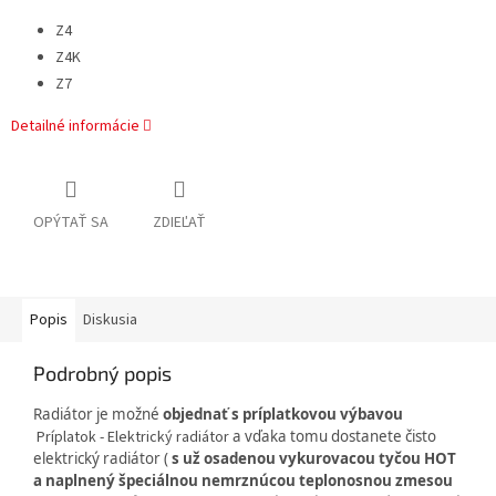
Z4
Z4K
Z7
Detailné informácie
OPÝTAŤ SA
ZDIEĽAŤ
Popis
Diskusia
Podrobný popis
Radiátor je možné
objednať s príplatkovou výbavou
Príplatok - Elektrický radiátor
a vďaka tomu dostanete čisto
elektrický radiátor (
s už osadenou vykurovacou tyčou HOT
a naplnený špeciálnou nemrznúcou teplonosnou zmesou