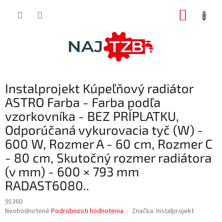
Prejsť
NÁKUP
na
obsah
KOŠÍK
Instalprojekt Kúpeľňový radiátor
ASTRO Farba - Farba podľa
vzorkovníka - BEZ PRÍPLATKU,
Odporúčaná vykurovacia tyč (W) -
600 W, Rozmer A - 60 cm, Rozmer C
- 80 cm, Skutočný rozmer radiátora
(v mm) - 600 × 793 mm
RADAST6080..
91360
Priemerné
Neohodnotené
Podrobnosti hodnotenia
Značka:
Instalprojekt
hodnotenie