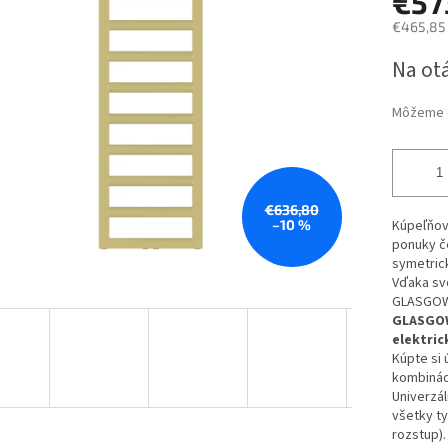
€57
€465,85
Jednotk
Na ot
iek.
cena:
Môžeme d
€636,80
–10 %
Kúpeľňov
ponuky č
symetrick
Vďaka sv
GLASGO
GLASGO
elektric
Kúpte si 
kombinác
Univerzá
všetky ty
rozstup).