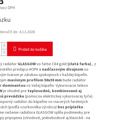
3
 bez DPH
ová
ázku
oručiť do:
4.12.2026
Pridať do košíka
ý radiátor
GLASGOW
vo farbe C84 gold
(zlatá farba)
, z
eského predajcu HOPA
s nadčasovým dizajnom
so
ým tvarom je zárukou spokojnosti v každej kúpeľni.
ojim
masívnym profilom 50x30 mm
bude radiátor
W
dominantou
vo Vašej kúpeľni. Vykurovacie teleso
W
je vhodné pre
teplovodnú, kombinovanú aj
kú prevádzku
(pomocou elektrickej vykurovacej tyče).
úsporný radiátor do kúpeľne vo viacerých farebných
iách (podľa vzorkovníka výrobcu)
bez príplatku
.
lne riešenie radiátora GLASGOW spĺňa podmienky pre
py pripojenia (stredové, jednobodové aj klasické - na