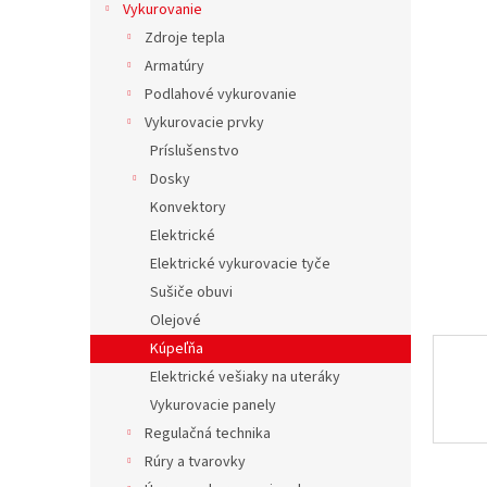
Vykurovanie
0,0
z
Zdroje tepla
5
Armatúry
hviezdič
Podlahové vykurovanie
Vykurovacie prvky
Príslušenstvo
Dosky
Konvektory
Elektrické
Elektrické vykurovacie tyče
Sušiče obuvi
Olejové
Kúpeľňa
Elektrické vešiaky na uteráky
Vykurovacie panely
Regulačná technika
Rúry a tvarovky