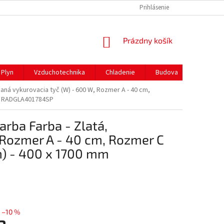
REKLAMAČNÝ PORIADOK
PREPRAVA A PLATBY
Prihlásenie
NÁKUPNÝ
Prázdny košík
KOŠÍK
Plyn
Vzduchotechnika
Chladenie
Budova
Gastro 
ná vykurovacia tyč (W) - 600 W, Rozmer A - 40 cm,
mm RADGLA401784SP
rba Farba - Zlatá,
 Rozmer A - 40 cm, Rozmer C
m) - 400 x 1700 mm
–10 %