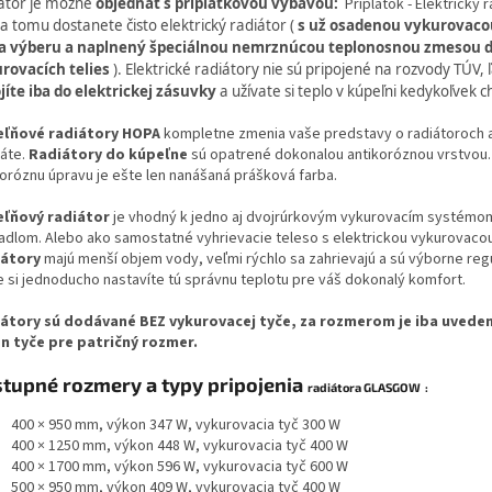
átor je možné
objednať s príplatkovou výbavou:
Príplatok - Elektrický 
a tomu dostanete čisto elektrický radiátor (
s už osadenou vykurovaco
a výberu a naplnený špeciálnou nemrznúcou teplonosnou zmesou 
rovacích telies
). Elektrické radiátory nie sú pripojené na rozvody TÚV,
jíte iba do elektrickej zásuvky
a užívate si teplo v kúpeľni kedykoľvek c
ľňové radiátory HOPA
kompletne zmenia vaše predstavy o radiátoroch a
áte.
Radiátory do kúpeľne
sú opatrené dokonalou antikoróznou vrstvou.
koróznu úpravu je ešte len nanášaná prášková farba.
ľňový radiátor
je vhodný k jedno aj dvojrúrkovým vykurovacím systémo
adlom. Alebo ako samostatné vyhrievacie teleso s elektrickou vykurovacou
átory
majú menší objem vody, veľmi rýchlo sa zahrievajú a sú výborne reg
e si jednoducho nastavíte tú správnu teplotu pre váš dokonalý komfort.
átory sú dodávané BEZ vykurovacej tyče, za rozmerom je iba uvede
n tyče pre patričný rozmer.
tupné rozmery a typy pripojenia
radiátora GLASGOW
:
400 × 950 mm, výkon 347 W, vykurovacia tyč 300 W
400 × 1250 mm, výkon 448 W, vykurovacia tyč 400 W
400 × 1700 mm, výkon 596 W, vykurovacia tyč 600 W
500 × 950 mm, výkon 409 W, vykurovacia tyč 400 W