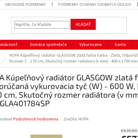
OBCHODNÉ PODMIENKY
PODMIENKY OCHRANY OSOBNÝCH ÚDAJOV
HĽADAŤ
omácnosť
Domáce spotrebiče
Vykurovanie
Sanita
HOPA Kúpeľňový radiátor GLASGOW zlatá farba Farba - Zlatá, Odporúča
Rozmer C - 170 cm, Skutočný rozmer radiátora (v mm) - 400 x 1700 
 Kúpeľňový radiátor GLASGOW zlatá fa
orúčaná vykurovacia tyč (W) - 600 W,
0 cm, Skutočný rozmer radiátora (v m
GLA401784SP
né
notené
Podrobnosti hodnotenia
Značka:
HOPA
nie
u
€636,80