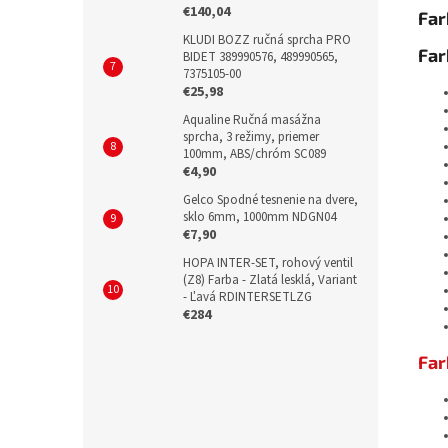
€140,04
Far
KLUDI BOZZ ručná sprcha PRO
Far
BIDET 389990576, 489990565,
7375105-00
€25,98
Aqualine Ručná masážna
sprcha, 3 režimy, priemer
100mm, ABS/chróm SC089
€4,90
Gelco Spodné tesnenie na dvere,
sklo 6mm, 1000mm NDGN04
€7,90
HOPA INTER-SET, rohový ventil
(Z8) Farba - Zlatá lesklá, Variant
- Ľavá RDINTERSETLZG
€284
Far