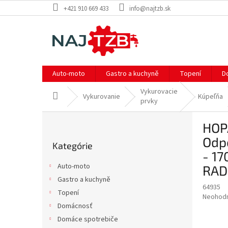
Prejsť
+421 910 669 433
info@najtzb.sk
na
obsah
Auto-moto
Gastro a kuchyně
Topení
D
Vykurovacie
Domov
Vykurovanie
Kúpeľňa
prvky
B
HOPA
o
Preskočiť
č
Odp
Kategórie
kategórie
n
- 17
ý
Auto-moto
RAD
p
Gastro a kuchyně
a
64935
Topení
n
Priemer
Neohod
e
Domácnosť
hodnote
produkt
l
Domáce spotrebiče
je