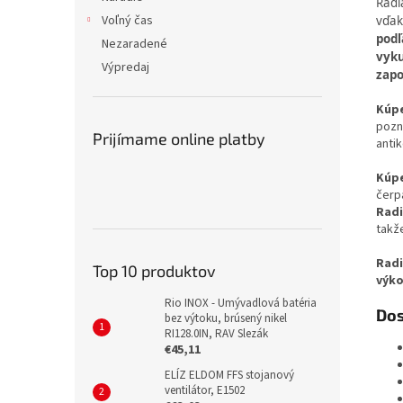
Radi
Voľný čas
vďak
podľ
Nezaradené
vyku
Výpredaj
zapo
Kúpe
pozn
Prijímame online platby
anti
Kúpe
čerp
Radi
takž
Radi
Top 10 produktov
výko
Rio INOX - Umývadlová batéria
Dos
bez výtoku, brúsený nikel
RI128.0IN, RAV Slezák
€45,11
ELÍZ ELDOM FFS stojanový
ventilátor, E1502