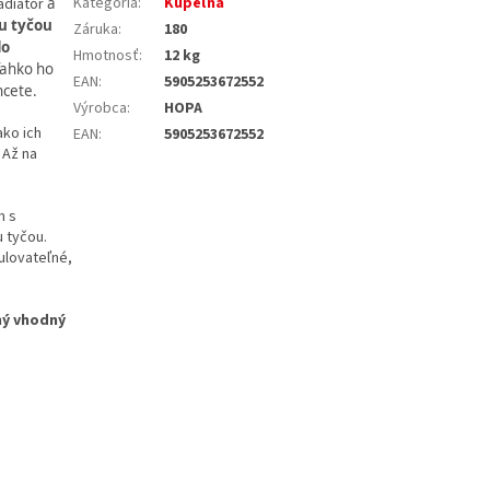
Kategória
:
Kúpeľňa
radiátor
a
u tyčou
Záruka
:
180
do
Hmotnosť
:
12 kg
 ľahko ho
EAN
:
5905253672552
hcete.
Výrobca
:
HOPA
ko ich
EAN
:
5905253672552
 Až na
m s
 tyčou.
ulovateľné,
ný vhodný