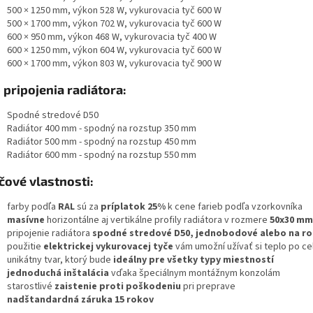
500 × 1250 mm, výkon 528 W, vykurovacia tyč 600 W
500 × 1700 mm, výkon 702 W, vykurovacia tyč 600 W
600 × 950 mm, výkon 468 W, vykurovacia tyč 400 W
600 × 1250 mm, výkon 604 W, vykurovacia tyč 600 W
600 × 1700 mm, výkon 803 W, vykurovacia tyč 900 W
 pripojenia radiátora:
Spodné stredové D50
Radiátor 400 mm - spodný na rozstup 350 mm
Radiátor 500 mm - spodný na rozstup 450 mm
Radiátor 600 mm - spodný na rozstup 550 mm
čové vlastnosti:
farby podľa
RAL
sú za
príplatok 25%
k cene farieb podľa vzorkovníka
masívne
horizontálne aj vertikálne profily radiátora v rozmere
50x30 mm
pripojenie radiátora
spodné stredové D50, jednobodové alebo na r
použitie
elektrickej vykurovacej tyče
vám umožní užívať si teplo po ce
unikátny tvar, ktorý bude
ideálny pre všetky typy miestností
jednoduchá inštalácia
vďaka špeciálnym montážnym konzolám
starostlivé
zaistenie proti poškodeniu
pri preprave
nadštandardná záruka 15 rokov