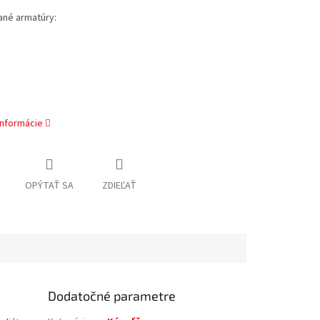
né armatúry:
informácie
OPÝTAŤ SA
ZDIEĽAŤ
Dodatočné parametre