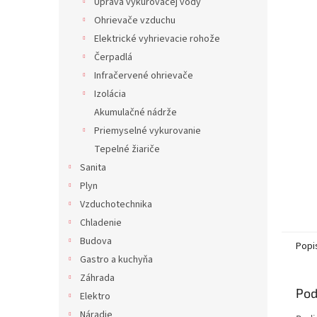
Úprava vykurovacej vody
Ohrievače vzduchu
Elektrické vyhrievacie rohože
Čerpadlá
Infračervené ohrievače
Izolácia
Akumulačné nádrže
Priemyselné vykurovanie
Tepelné žiariče
Sanita
Plyn
Vzduchotechnika
Chladenie
Budova
Popi
Gastro a kuchyňa
Záhrada
Pod
Elektro
Náradie