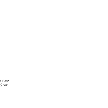
ozstup
lý rok