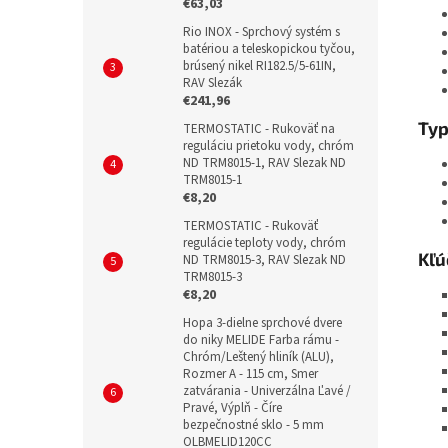
€63,03
Rio INOX - Sprchový systém s
batériou a teleskopickou tyčou,
brúsený nikel RI182.5/5-61IN,
RAV Slezák
€241,96
Typ
TERMOSTATIC - Rukoväť na
reguláciu prietoku vody, chróm
ND TRM8015-1, RAV Slezak ND
TRM8015-1
€8,20
TERMOSTATIC - Rukoväť
regulácie teploty vody, chróm
Kľú
ND TRM8015-3, RAV Slezak ND
TRM8015-3
€8,20
Hopa 3-dielne sprchové dvere
do niky MELIDE Farba rámu -
Chróm/Leštený hliník (ALU),
Rozmer A - 115 cm, Smer
zatvárania - Univerzálna Ľavé /
Pravé, Výplň - Číre
bezpečnostné sklo - 5 mm
OLBMELID120CC