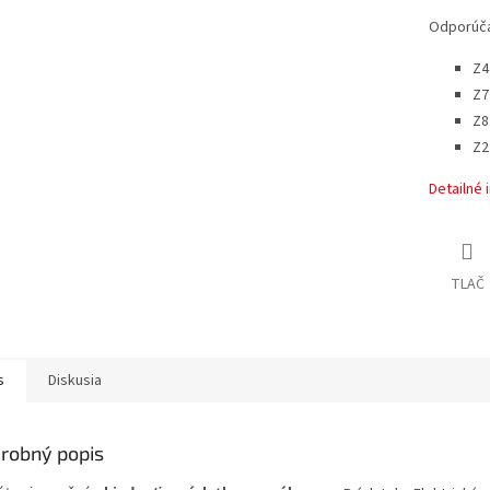
Odporúča
Z4
Z7
Z8
Z2
Detailné 
TLAČ
s
Diskusia
robný popis