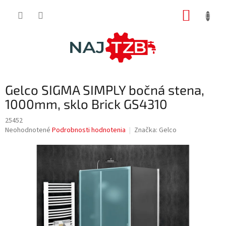
Prejsť
NÁKUP
na
obsah
KOŠÍK
Gelco SIGMA SIMPLY bočná stena,
1000mm, sklo Brick GS4310
25452
Priemerné
Neohodnotené
Podrobnosti hodnotenia
Značka:
Gelco
hodnotenie
produktu
je
0,0
z
5
hviezdičiek.