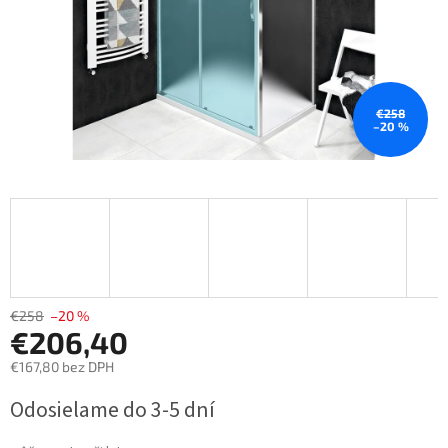
€258
–20 %
€258
–20 %
€206,40
€167,80 bez DPH
Jednotková
Odosielame do 3-5 dní
cena: