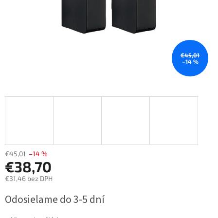
€45,01
–14 %
€45,01
–14 %
€38,70
€31,46 bez DPH
Jednotková
Odosielame do 3-5 dní
cena: