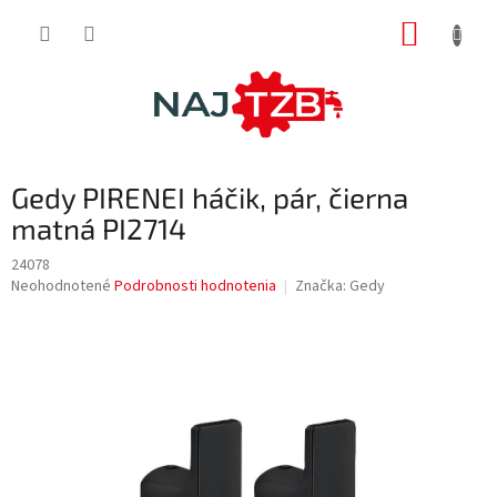
Prejsť
NÁKUP
na
obsah
KOŠÍK
Gedy PIRENEI háčik, pár, čierna
matná PI2714
24078
Priemerné
Neohodnotené
Podrobnosti hodnotenia
Značka:
Gedy
hodnotenie
produktu
je
0,0
z
5
hviezdičiek.