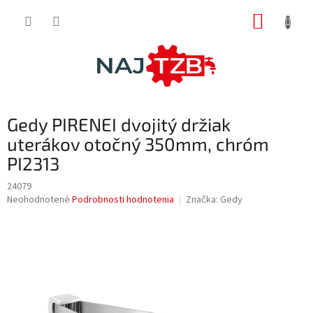
Prejsť
NÁKUP
na
obsah
KOŠÍK
Gedy PIRENEI dvojitý držiak
uterákov otočný 350mm, chróm
PI2313
24079
Priemerné
Neohodnotené
Podrobnosti hodnotenia
Značka:
Gedy
hodnotenie
produktu
je
0,0
z
5
hviezdičiek.