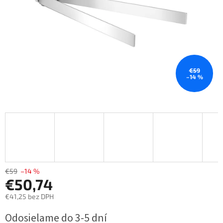
€59
–14 %
€59
–14 %
€50,74
€41,25 bez DPH
Jednotková
Odosielame do 3-5 dní
cena: