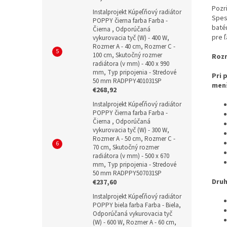
Pozr
Instalprojekt Kúpeľňový radiátor
Spes
POPPY čierna farba Farba -
baté
Čierna , Odporúčaná
pre ľ
vykurovacia tyč (W) - 400 W,
Rozmer A - 40 cm, Rozmer C -
100 cm, Skutočný rozmer
Rozm
radiátora (v mm) - 400 x 990
mm, Typ pripojenia - Stredové
Pri 
50 mm RADPPY401031SP
menš
€268,92
Instalprojekt Kúpeľňový radiátor
POPPY čierna farba Farba -
Čierna , Odporúčaná
vykurovacia tyč (W) - 300 W,
Rozmer A - 50 cm, Rozmer C -
70 cm, Skutočný rozmer
radiátora (v mm) - 500 x 670
mm, Typ pripojenia - Stredové
50 mm RADPPY507031SP
Druh
€237,60
Instalprojekt Kúpeľňový radiátor
POPPY biela farba Farba - Biela,
Odporúčaná vykurovacia tyč
(W) - 600 W, Rozmer A - 60 cm,