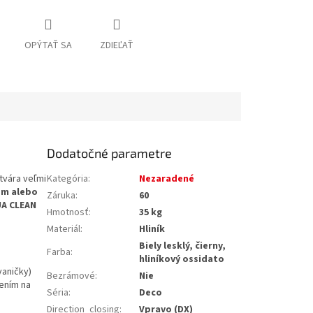
OPÝTAŤ SA
ZDIEĽAŤ
Dodatočné parametre
tvára veľmi
Kategória
:
Nezaradené
om alebo
Záruka
:
60
A CLEAN
Hmotnosť
:
35 kg
Materiál
:
Hliník
Biely lesklý, čierny,
Farba
:
hliníkový ossidato
vaničky)
Bezrámové
:
Nie
šením na
Séria
:
Deco
Direction_closing
:
Vpravo (DX)