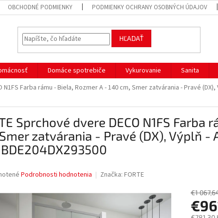
OBCHODNÉ PODMIENKY
PODMIENKY OCHRANY OSOBNÝCH ÚDAJOV
HĽADAŤ
omácnosť
Domáce spotrebiče
Vykurovanie
Sanita
1FS Farba rámu - Biela, Rozmer A - 140 cm, Smer zatvárania - Pravé (DX), 
E Sprchové dvere DECO N1FS Farba rá
Smer zatvárania - Pravé (DX), Výplň -
BDE204DX293500
né
notené
Podrobnosti hodnotenia
Značka:
FORTE
nie
u
€1 067,6
€96
€781,30 