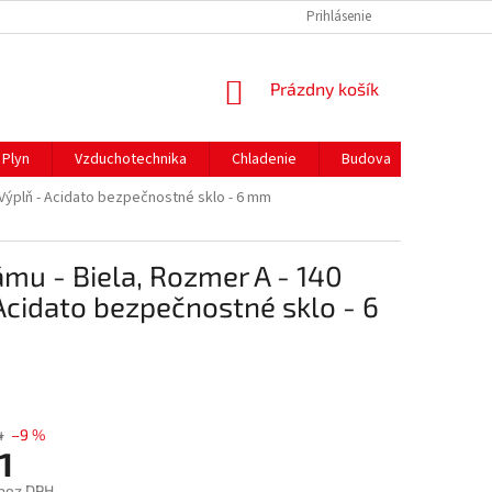
REKLAMAČNÝ PORIADOK
PREPRAVA A PLATBY
Prihlásenie
NÁKUPNÝ
Prázdny košík
KOŠÍK
Plyn
Vzduchotechnika
Chladenie
Budova
Gastro 
Výplň - Acidato bezpečnostné sklo - 6 mm
mu - Biela, Rozmer A - 140
 Acidato bezpečnostné sklo - 6
4
–9 %
1
bez DPH