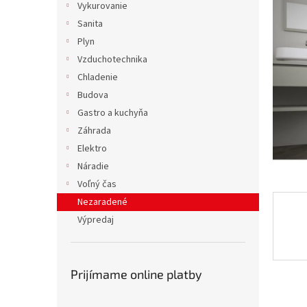
z
Vykurovanie
5
Sanita
hviezdič
Plyn
Vzduchotechnika
Chladenie
Budova
Gastro a kuchyňa
Záhrada
Elektro
Náradie
Voľný čas
Nezaradené
Výpredaj
Prijímame online platby