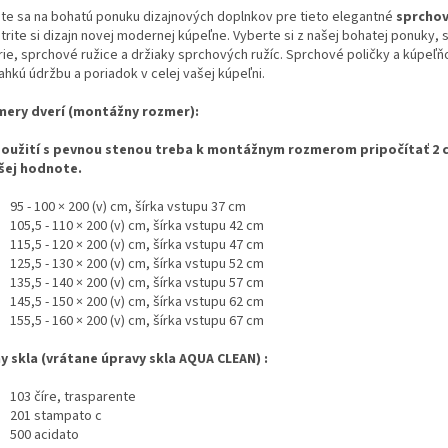
ite sa na bohatú ponuku dizajnových doplnkov pre tieto elegantné
sprchov
trite si dizajn novej modernej kúpeľne. Vyberte si z našej bohatej ponuky,
rie, sprchové ružice a držiaky sprchových ružíc. Sprchové poličky a kúpeľ
ahkú údržbu a poriadok v celej vašej kúpeľni.
ery dverí (montážny rozmer):
použití s pevnou stenou treba k montážnym rozmerom pripočítať 2 
ej hodnote.
95 - 100 × 200 (v) cm, šírka vstupu 37 cm
105,5 - 110 × 200 (v) cm, šírka vstupu 42 cm
115,5 - 120 × 200 (v) cm, šírka vstupu 47 cm
125,5 - 130 × 200 (v) cm, šírka vstupu 52 cm
135,5 - 140 × 200 (v) cm, šírka vstupu 57 cm
145,5 - 150 × 200 (v) cm, šírka vstupu 62 cm
155,5 - 160 × 200 (v) cm, šírka vstupu 67 cm
y skla (vrátane
úpravy skla AQUA CLEAN)
:
103 číre, trasparente
201 stampato c
500 acidato