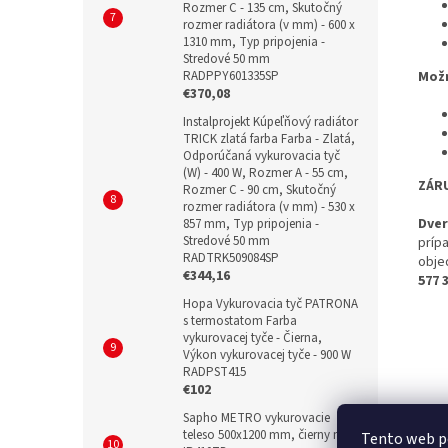
Rozmer C - 135 cm, Skutočný
rozmer radiátora (v mm) - 600 x
1310 mm, Typ pripojenia -
Stredové 50 mm
RADPPY601335SP
Možn
€370,08
Instalprojekt Kúpeľňový radiátor
TRICK zlatá farba Farba - Zlatá,
Odporúčaná vykurovacia tyč
(W) - 400 W, Rozmer A - 55 cm,
ZÁR
Rozmer C - 90 cm, Skutočný
rozmer radiátora (v mm) - 530 x
Dver
857 mm, Typ pripojenia -
Stredové 50 mm
príp
RADTRK509084SP
obje
€344,16
577 
Hopa Vykurovacia tyč PATRONA
s termostatom Farba
vykurovacej tyče - Čierna,
Výkon vykurovacej tyče - 900 W
RADPST415
€102
Sapho METRO vykurovacie
teleso 500x1200 mm, čierny mat
Tento web p