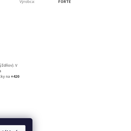
Výrobca
:
FORTE
ýždňov). V
a
icky na
+420