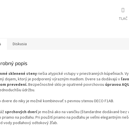
TLAČ
s
Diskusia
robný popis
vné sklenené steny
riešia atypické vstupy v priestranných kúpeľniach. Vy
sný dojem, ktorý je podporený výrazným madlom. Dvere sa dodávajú v
ľav
om prevedení.
Bezpečnostné sklo je opatrené povrchovou
úpravou AQU
jednoduchšiu údržbu.
o dvere do niky je možné kombinovať s pevnou stenou DECO F1AB.
táž
sprchových dverí
je možná ako na vaničku (štandardne dodávané bez 
o priamo na podlahu. Pri použití priamo na podlahu je veľmi elegantným rie
d vody podlahový odtokový žľab.