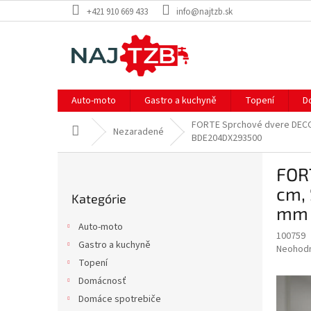
Prejsť
+421 910 669 433
info@najtzb.sk
na
obsah
Auto-moto
Gastro a kuchyně
Topení
D
FORTE Sprchové dvere DECO N
Domov
Nezaradené
BDE204DX293500
B
FORT
o
Preskočiť
č
cm, 
Kategórie
kategórie
n
mm 
ý
Auto-moto
p
100759
Gastro a kuchyně
Priemer
Neohod
a
hodnote
Topení
n
produkt
e
Domácnosť
je
l
Domáce spotrebiče
0,0