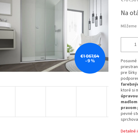
Jednotk
Na ot
iek.
cena:
Môžeme d
€1 067,64
–9 %
Posuvné 
priestran
pre šírky
podporen
farebnýc
ktoré si
úpravou
madlom 
pravom
pevné st
sprchovac
Detailné 