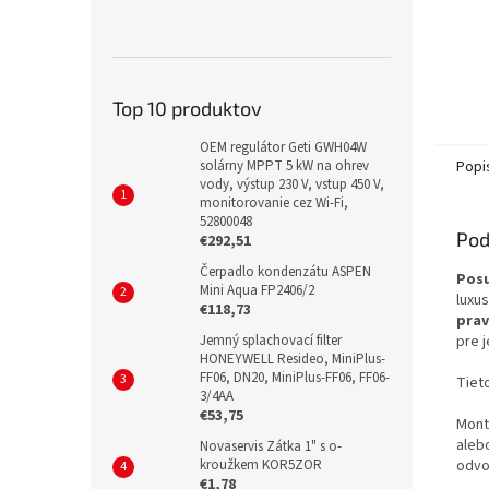
Top 10 produktov
OEM regulátor Geti GWH04W
solárny MPPT 5 kW na ohrev
Popi
vody, výstup 230 V, vstup 450 V,
monitorovanie cez Wi-Fi,
52800048
Pod
€292,51
Čerpadlo kondenzátu ASPEN
Posu
Mini Aqua FP2406/2
luxu
€118,73
prav
Jemný splachovací filter
pre 
HONEYWELL Resideo, MiniPlus-
FF06, DN20, MiniPlus-FF06, FF06-
Tiet
3/4AA
€53,75
Mon
aleb
Novaservis Zátka 1" s o-
kroužkem KOR5ZOR
odvo
€1,78