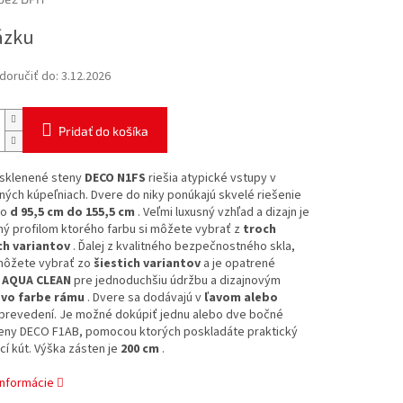
ová
ázku
oručiť do:
3.12.2026
Pridať do košíka
sklenené steny
DECO N1FS
riešia atypické vstupy v
ných kúpeľniach. Dvere do niky ponúkajú skvelé riešenie
 o
d 95,5 cm do 155,5 cm
. Veľmi luxusný vzhľad a dizajn je
ý profilom ktorého farbu si môžete vybrať z
troch
h variantov
. Ďalej z kvalitného bezpečnostného skla,
 môžete vybrať zo
šiestich variantov
a je opatrené
 AQUA CLEAN
pre jednoduchšiu údržbu a dizajnovým
vo farbe rámu
. Dvere sa dodávajú v
ľavom alebo
prevedení. Je možné dokúpiť jednu alebo dve bočné
eny DECO F1AB, pomocou ktorých poskladáte praktický
í kút. Výška zásten je
200 cm
.
informácie