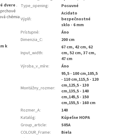
é dvere
.
Type_opening
:
Posuvné
 sprchové
Acidato
ňová chémia
Výplň
:
bezpečnostné
sklo - 6 mm
Prístupné
:
Áno
Dimenzia_C
:
200 cm
cm k
67 cm, 42 cm, 62
Input_width
:
cm, 52 cm, 37 cm,
47 cm
Výroba_v_míre
:
Áno
95,5 - 100 cm,105,5
- 110 cm,115,5 - 120
cm,125,5 - 130
Montážny_rozmer
:
cm,135,5 - 140
cm,145,5 - 150
cm,155,5 - 160 cm
Rozmer_A
:
140
Katalóg
:
Kúpeľne HOPA
Group_article
:
S05A
COLOUR_Frame
:
Biela