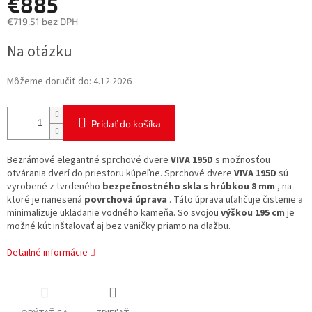
€885
€719,51 bez DPH
Jednotková
Na otázku
cena:
Môžeme doručiť do:
4.12.2026
Pridať do košíka
Bezrámové elegantné sprchové dvere
VIVA 195D
s možnosťou
otvárania dverí do priestoru kúpeľne. Sprchové dvere
VIVA 195D
sú
vyrobené z tvrdeného
bezpečnostného skla s hrúbkou 8 mm
, na
ktoré je nanesená
povrchová úprava
. Táto úprava uľahčuje čistenie a
minimalizuje ukladanie vodného kameňa. So svojou
výškou 195 cm
je
možné kút inštalovať aj bez vaničky priamo na dlažbu.
Detailné informácie