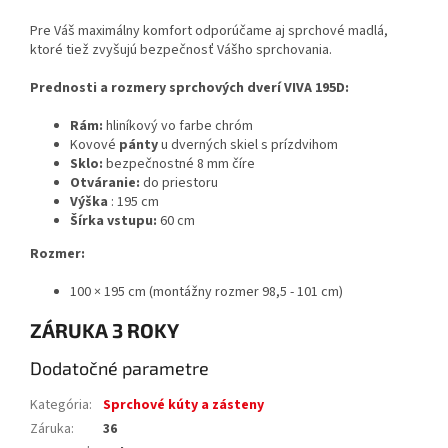
Pre Váš maximálny komfort odporúčame aj sprchové madlá,
ktoré tiež zvyšujú bezpečnosť Vášho sprchovania.
Prednosti a rozmery sprchových dverí VIVA 195D:
Rám:
hliníkový vo farbe chróm
Kovové
pánty
u dverných skiel s prízdvihom
Sklo:
bezpečnostné 8 mm číre
Otváranie:
do priestoru
Výška
: 195 cm
Šírka vstupu:
60 cm
Rozmer:
100 × 195 cm (montážny rozmer 98,5 - 101 cm)
ZÁRUKA 3 ROKY
Dodatočné parametre
Kategória
:
Sprchové kúty a zásteny
Záruka
:
36