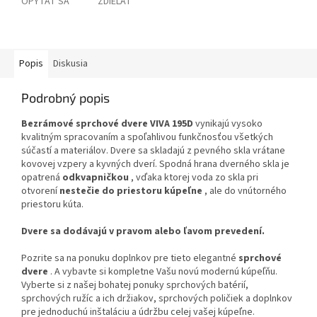
OPÝTAŤ SA
ZDIEĽAŤ
Popis
Diskusia
Podrobný popis
Bezrámové sprchové dvere VIVA 195D
vynikajú vysoko
kvalitným spracovaním a spoľahlivou funkčnosťou všetkých
súčastí a materiálov. Dvere sa skladajú z pevného skla vrátane
kovovej vzpery a kyvných dverí. Spodná hrana dverného skla je
opatrená
odkvapničkou
, vďaka ktorej voda zo skla pri
otvorení
nestečie do priestoru kúpeľne
, ale do vnútorného
priestoru kúta.
Dvere sa dodávajú v pravom alebo ľavom prevedení.
Pozrite sa na ponuku doplnkov pre tieto elegantné
sprchové
dvere
. A vybavte si kompletne Vašu novú modernú kúpeľňu.
Vyberte si z našej bohatej ponuky sprchových batérií,
sprchových ružíc a ich držiakov, sprchových poličiek a doplnkov
pre jednoduchú inštaláciu a údržbu celej vašej kúpeľne.