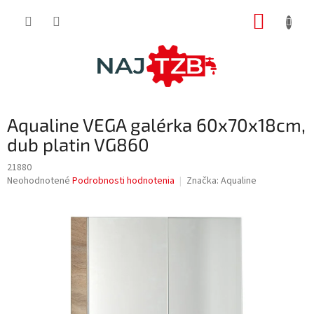
Prejsť
NÁKUP
na
obsah
KOŠÍK
Aqualine VEGA galérka 60x70x18cm,
dub platin VG860
21880
Priemerné
Neohodnotené
Podrobnosti hodnotenia
Značka:
Aqualine
hodnotenie
produktu
je
0,0
z
5
hviezdičiek.