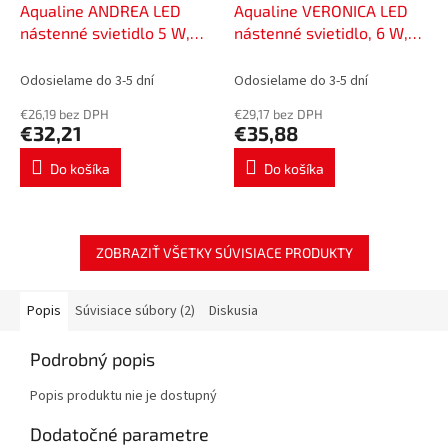
Aqualine ANDREA LED
Aqualine VERONICA LED
nástenné svietidlo 5 W,
nástenné svietidlo, 6 W,
284x32x134 mm, IP44,
300x30x115 mm, IP44,
chróm E26716CI
chróm E26891CI
Odosielame do 3-5 dní
Odosielame do 3-5 dní
€26,19 bez DPH
€29,17 bez DPH
€32,21
€35,88
Do košíka
Do košíka
ZOBRAZIŤ VŠETKY SÚVISIACE PRODUKTY
Popis
Súvisiace súbory (2)
Diskusia
Podrobný popis
Popis produktu nie je dostupný
Dodatočné parametre