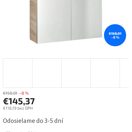
€158,01
–8 %
€158,01
–8 %
€145,37
€118,19 bez DPH
Jednotková
Odosielame do 3-5 dní
cena: