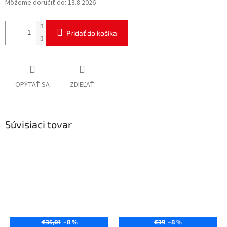
Môžeme doručiť do:
13.8.2026
Pridať do košíka
OPÝTAŤ SA
ZDIEĽAŤ
Súvisiaci tovar
€35,01
–8 %
€39
–8 %