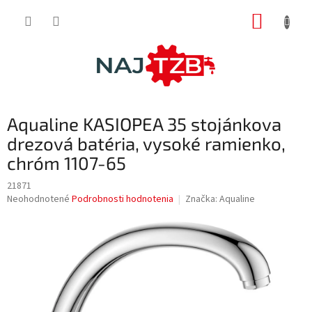
Prejsť
NÁKUP
na
obsah
KOŠÍK
Aqualine KASIOPEA 35 stojánkova
drezová batéria, vysoké ramienko,
chróm 1107-65
21871
Priemerné
Neohodnotené
Podrobnosti hodnotenia
Značka:
Aqualine
hodnotenie
produktu
je
0,0
z
5
hviezdičiek.