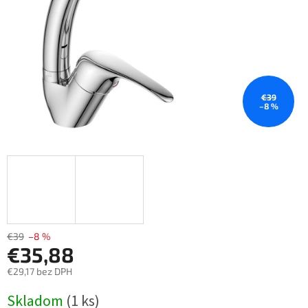
€39
–8 %
€39
–8 %
€35,88
€29,17 bez DPH
Jednotková
Skladom
(1 ks)
cena: