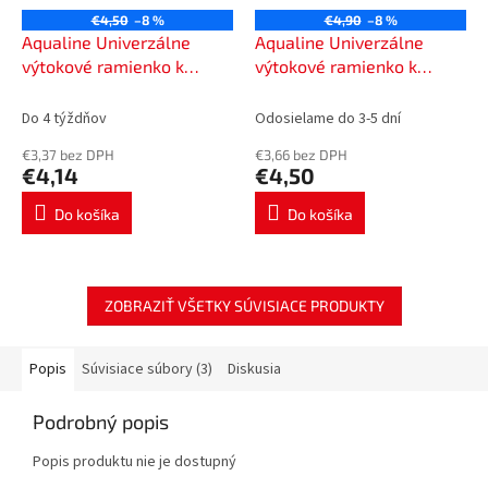
€4,50
–8 %
€4,90
–8 %
Aqualine Univerzálne
Aqualine Univerzálne
výtokové ramienko k
výtokové ramienko k
batérii, 135mm, typ-J,
batérii, 195mm, typ-J,
chróm 15J130
chróm 15J150
Do 4 týždňov
Odosielame do 3-5 dní
€3,37 bez DPH
€3,66 bez DPH
€4,14
€4,50
Do košíka
Do košíka
ZOBRAZIŤ VŠETKY SÚVISIACE PRODUKTY
Popis
Súvisiace súbory (3)
Diskusia
Podrobný popis
Popis produktu nie je dostupný