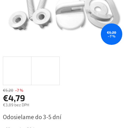
€5,20
–7 %
€5,20
–7 %
€4,79
€3,89 bez DPH
Jednotková
Odosielame do 3-5 dní
cena: