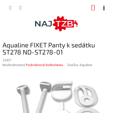
Prejsť
NÁKUP
na
obsah
KOŠÍK
Aqualine FIXET Panty k sedátku
ST278 ND-ST278-01
22437
Priemerné
Neohodnotené
Podrobnosti hodnotenia
Značka:
Aqualine
hodnotenie
produktu
je
0,0
z
5
hviezdičiek.