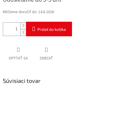
cena:
Môžeme doručiť do:
14.8.2026
Pridať do košíka
OPÝTAŤ SA
ZDIEĽAŤ
Súvisiaci tovar