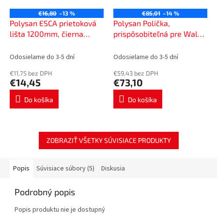
€16,80
–13 %
€85,01
–14 %
Polysan ESCA prietoková
Polysan Polička,
lišta 1200mm, čierna
prispôsobiteľná pre Walk-
matná ES7425
in sprchovú zástenu 60-
140cm, čierna mat EG1425
Odosielame do 3-5 dní
Odosielame do 3-5 dní
€11,75 bez DPH
€59,43 bez DPH
€14,45
€73,10
Do košíka
Do košíka
ZOBRAZIŤ VŠETKY SÚVISIACE PRODUKTY
Popis
Súvisiace súbory (5)
Diskusia
Podrobný popis
Popis produktu nie je dostupný