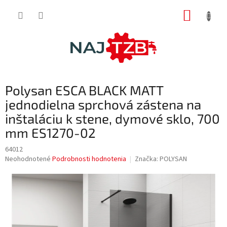
Prejsť
NÁKUP
na
obsah
KOŠÍK
Polysan ESCA BLACK MATT
jednodielna sprchová zástena na
inštaláciu k stene, dymové sklo, 700
mm ES1270-02
64012
Priemerné
Neohodnotené
Podrobnosti hodnotenia
Značka:
POLYSAN
hodnotenie
produktu
je
0,0
z
5
hviezdičiek.